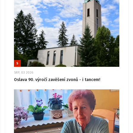
5
SRP, 03 2026
Oslava 90. výročí zavěšení zvonů - i tancem!