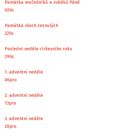
Památka mučedníků a svědků Páně
02
lis
Památka všech zesnulých
22
lis
Poslední neděle církevního roku
29
lis
1. adventní neděle
06
pro
2. adventní neděle
13
pro
3. adventní neděle
20
pro