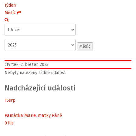
Týden
Měsíc
Měsíc
čtvrtek, 2. březen 2023
Nebyly nalezeny žádné události
Nadcházející události
15
srp
Památka Marie, matky Páně
01
lis