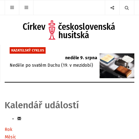
KAZATELSKÝ CYKLUS
neděle 9. srpna
Neděle po svatém Duchu (19. v mezidobí)
Kalendář událostí
Rok
Měsíc