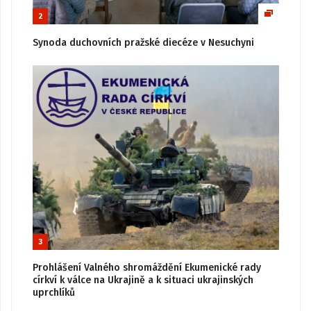
2
Synoda duchovních pražské diecéze v Nesuchyni
3
Prohlášení Valného shromáždění Ekumenické rady
církví k válce na Ukrajině a k situaci ukrajinských
uprchlíků