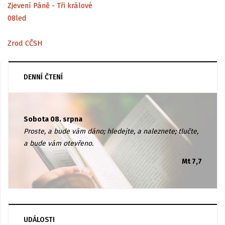
Zjevení Páně - Tři králové
08
led
Zrod CČSH
DENNÍ ČTENÍ
Sobota 08. srpna
Proste, a bude vám dáno; hledejte, a naleznete; tlučte,
a bude vám otevřeno.
Mt 7,7
UDÁLOSTI