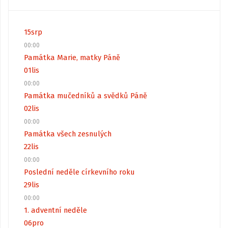
15
srp
00:00
Památka Marie, matky Páně
01
lis
00:00
Památka mučedníků a svědků Páně
02
lis
00:00
Památka všech zesnulých
22
lis
00:00
Poslední neděle církevního roku
29
lis
00:00
1. adventní neděle
06
pro