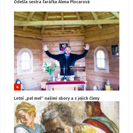
Odešla sestra farářka Alena Plocarová
6
Letní „pel mel“ našimi sbory a s jejich členy