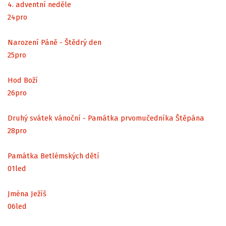
4. adventní neděle
24
pro
Narození Páně - Štědrý den
25
pro
Hod Boží
26
pro
Druhý svátek vánoční - Památka prvomučedníka Štěpána
28
pro
Památka Betlémských dětí
01
led
Jména Ježíš
06
led