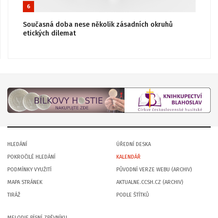
6
Současná doba nese několik zásadních okruhů
etických dilemat
HLEDÁNÍ
ÚŘEDNÍ DESKA
POKROČILÉ HLEDÁNÍ
KALENDÁŘ
PODMÍNKY VYUŽITÍ
PŮVODNÍ VERZE WEBU (ARCHIV)
MAPA STRÁNEK
AKTUALNE.CCSH.CZ (ARCHIV)
TIRÁŽ
PODLE ŠTÍTKŮ
MELODIE PÍSNÍ ZPĚVNÍKU