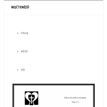
NEJČTENĚJŠÍ
TÝDEN
MĚSÍC
VŠE