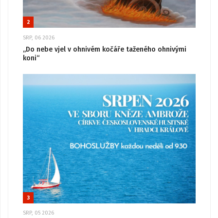
2
SRP, 06 2026
„Do nebe vjel v ohnivém kočáře taženého ohnivými
koni“
3
SRP, 05 2026