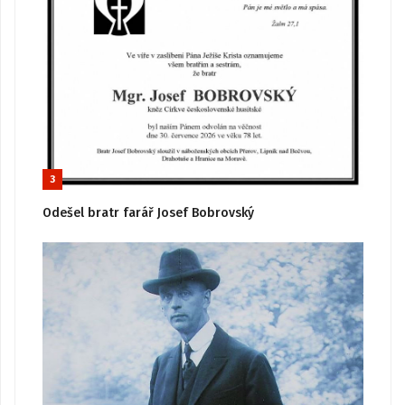
3
Odešel bratr farář Josef Bobrovský