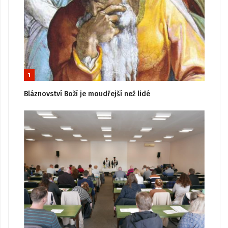
1
Bláznovství Boží je moudřejší než lidé