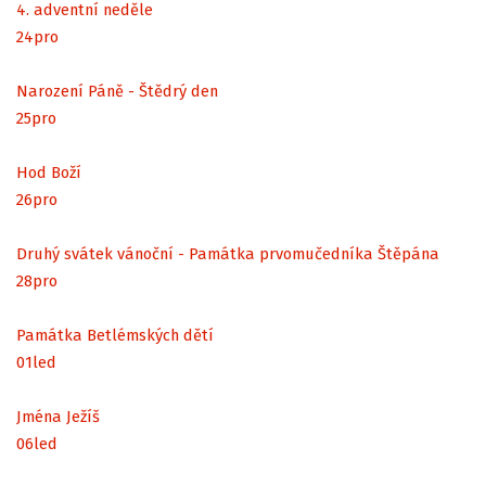
4. adventní neděle
24
pro
Narození Páně - Štědrý den
25
pro
Hod Boží
26
pro
Druhý svátek vánoční - Památka prvomučedníka Štěpána
28
pro
Památka Betlémských dětí
01
led
Jména Ježíš
06
led