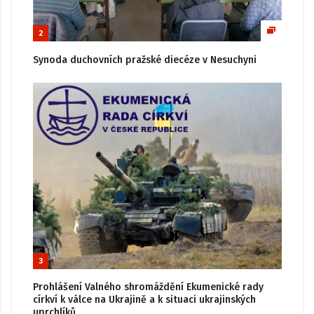
2
Synoda duchovních pražské diecéze v Nesuchyni
3
Prohlášení Valného shromáždění Ekumenické rady
církví k válce na Ukrajině a k situaci ukrajinských
uprchlíků