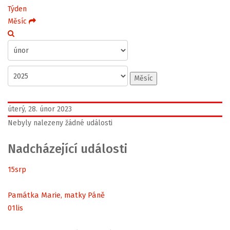
Týden
Měsíc
Měsíc
úterý, 28. únor 2023
Nebyly nalezeny žádné události
Nadcházející události
15
srp
Památka Marie, matky Páně
01
lis