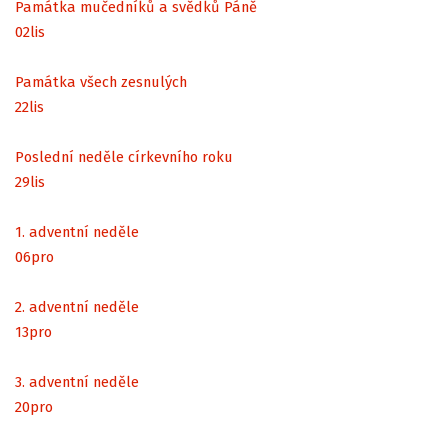
Památka mučedníků a svědků Páně
02
lis
Památka všech zesnulých
22
lis
Poslední neděle církevního roku
29
lis
1. adventní neděle
06
pro
2. adventní neděle
13
pro
3. adventní neděle
20
pro