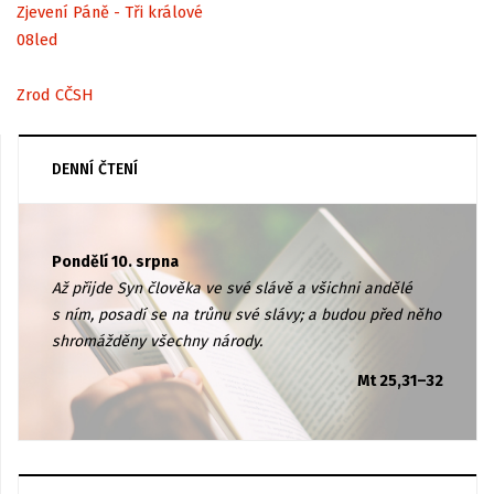
Zjevení Páně - Tři králové
08
led
Zrod CČSH
DENNÍ ČTENÍ
Pondělí 10. srpna
Až přijde Syn člověka ve své slávě a všichni andělé
s ním, posadí se na trůnu své slávy; a budou před něho
shromážděny všechny národy.
Mt 25,31–32