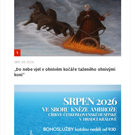
1
SRP, 06 2026
„Do nebe vjel v ohnivém kočáře taženého ohnivými
koni“