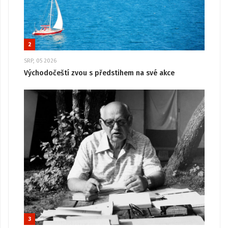
2
SRP, 05 2026
Východočeští zvou s předstihem na své akce
3