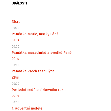
UDÁLOSTI
15
srp
00:00
Památka Marie, matky Páně
01
lis
00:00
Památka mučedníků a svědků Páně
02
lis
00:00
Památka všech zesnulých
22
lis
00:00
Poslední neděle církevního roku
29
lis
00:00
1. adventní neděle