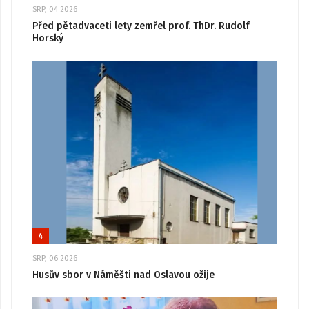
SRP, 04 2026
Před pětadvaceti lety zemřel prof. ThDr. Rudolf
Horský
4
SRP, 06 2026
Husův sbor v Náměšti nad Oslavou ožije