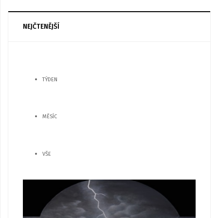
NEJČTENĚJŠÍ
TÝDEN
MĚSÍC
VŠE