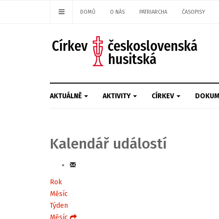
DOMŮ
O NÁS
PATRIARCHA
ČASOPISY
AKTUÁLNĚ
AKTIVITY
CÍRKEV
DOKUM
Kalendář událostí
Rok
Měsíc
Týden
Měsíc