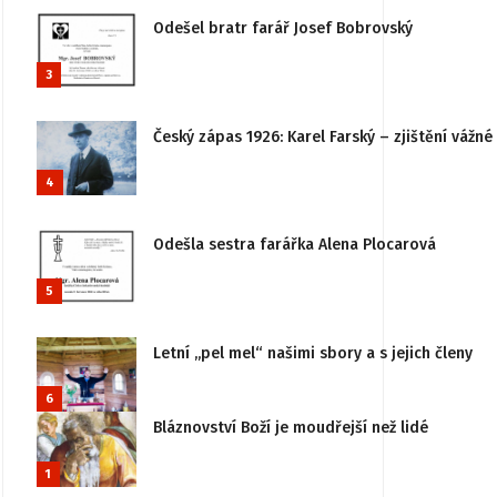
Odešel bratr farář Josef Bobrovský
3
Český zápas 1926: Karel Farský – zjištění vážn
4
Odešla sestra farářka Alena Plocarová
5
Letní „pel mel“ našimi sbory a s jejich členy
6
Bláznovství Boží je moudřejší než lidé
1