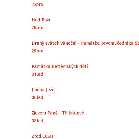
25
pro
Hod Boží
26
pro
Druhý svátek vánoční - Památka prvomučedníka Š
28
pro
Památka Betlémských dětí
01
led
Jména Ježíš
06
led
Zjevení Páně - Tři králové
08
led
Zrod CČSH