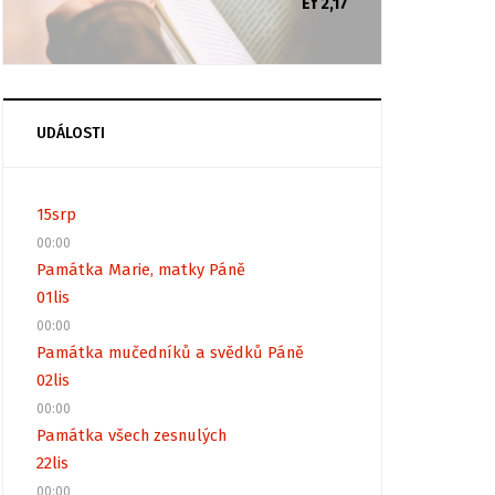
Ef 2,17
UDÁLOSTI
15
srp
00:00
Památka Marie, matky Páně
01
lis
00:00
Památka mučedníků a svědků Páně
02
lis
00:00
Památka všech zesnulých
22
lis
00:00