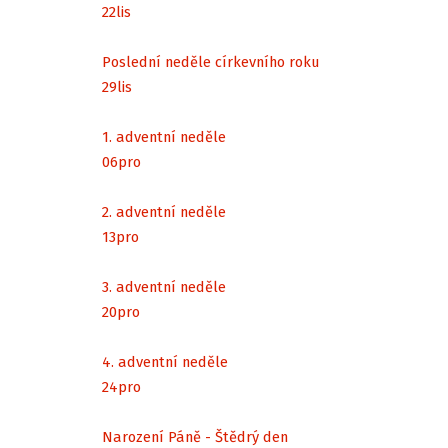
22
lis
Poslední neděle církevního roku
29
lis
1. adventní neděle
06
pro
2. adventní neděle
13
pro
3. adventní neděle
20
pro
4. adventní neděle
24
pro
Narození Páně - Štědrý den