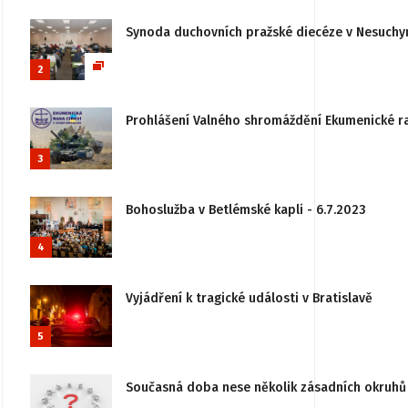
Synoda duchovních pražské diecéze v Nesuchy
2
Prohlášení Valného shromáždění Ekumenické rady
3
Bohoslužba v Betlémské kapli - 6.7.2023
4
Vyjádření k tragické události v Bratislavě
5
Současná doba nese několik zásadních okruhů 