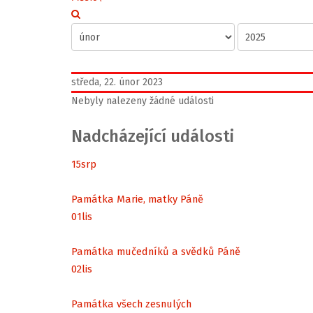
středa, 22. únor 2023
Nebyly nalezeny žádné události
Nadcházející události
15
srp
Památka Marie, matky Páně
01
lis
Památka mučedníků a svědků Páně
02
lis
Památka všech zesnulých