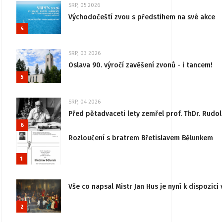
SRP, 05 2026
Východočeští zvou s předstihem na své akce
4
SRP, 03 2026
Oslava 90. výročí zavěšení zvonů - i tancem!
5
SRP, 04 2026
Před pětadvaceti lety zemřel prof. ThDr. Rudo
6
Rozloučení s bratrem Břetislavem Bělunkem
1
Vše co napsal Mistr Jan Hus je nyní k dispozici 
2