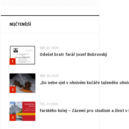
NEJČTENĚJŠÍ
SRP, 03 2026
Odešel bratr farář Josef Bobrovský
1
SRP, 06 2026
„Do nebe vjel v ohnivém kočáře taženého ohni
2
ČVC, 31 2026
Farského kolej – Zázemí pro studium a život v 
3