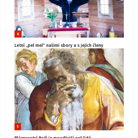
6
Letní „pel mel“ našimi sbory a s jejich členy
1