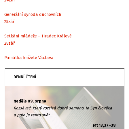
Generální synoda duchovních
25
zář
Setkání mládeže – Hradec Králové
28
zář
Památka knížete Václava
DENNÍ ČTENÍ
Neděle 09. srpna
Rozsévač, který rozsívá dobré semeno, je Syn člověka
a pole je tento svět.
Mt 13,37–38