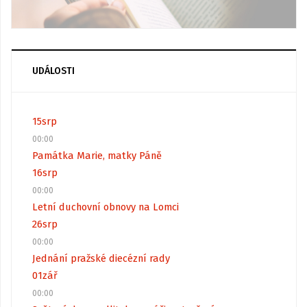
UDÁLOSTI
15
srp
00:00
Památka Marie, matky Páně
16
srp
00:00
Letní duchovní obnovy na Lomci
26
srp
00:00
Jednání pražské diecézní rady
01
zář
00:00