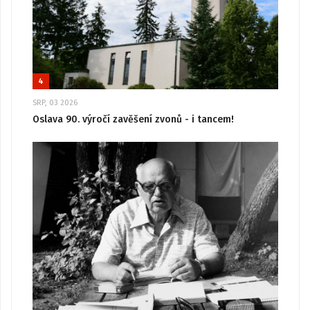
4
SRP, 03 2026
Oslava 90. výročí zavěšení zvonů - i tancem!