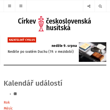
KAZATELSKÝ CYKLUS
neděle 9. srpna
Neděle po svatém Duchu (19. v mezidobí)
Kalendář událostí
Rok
Měsíc