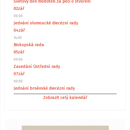
Světový den modliteb za péči o stvoření
02
zář
00:00
Jednání olomoucké diecézní rady
04
zář
14:00
Biskupská rada
05
zář
09:00
Zasedání Ústřední rady
07
zář
00:00
Jednání brněnské diecézní rady
Zobrazit celý kalendář