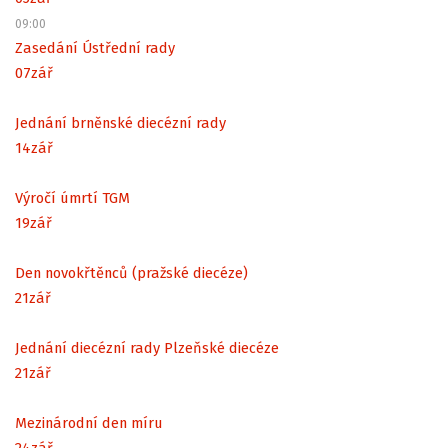
09:00
Zasedání Ústřední rady
07
zář
Jednání brněnské diecézní rady
14
zář
Výročí úmrtí TGM
19
zář
Den novokřtěnců (pražské diecéze)
21
zář
Jednání diecézní rady Plzeňské diecéze
21
zář
Mezinárodní den míru
24
zář