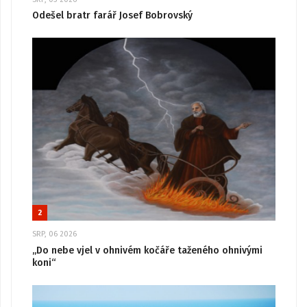
Odešel bratr farář Josef Bobrovský
2
SRP, 06 2026
„Do nebe vjel v ohnivém kočáře taženého ohnivými
koni“