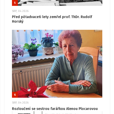
5
SRP, 04 2026
Před pětadvaceti lety zemřel prof. ThDr. Rudolf
Horský
6
SRP, 04 2026
Rozloučení se sestrou farářkou Alenou Plocarovou