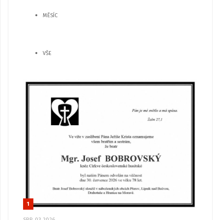
MĚSÍC
VŠE
1
SRP, 03 2026