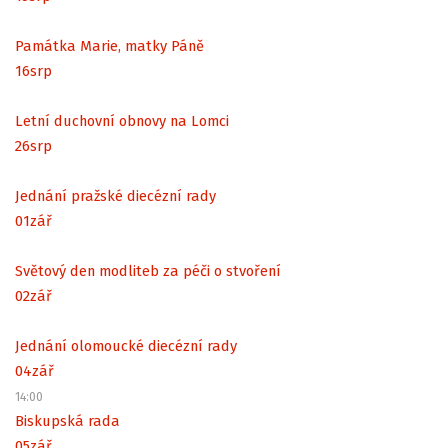
Památka Marie, matky Páně
16
srp
Letní duchovní obnovy na Lomci
26
srp
Jednání pražské diecézní rady
01
zář
Světový den modliteb za péči o stvoření
02
zář
Jednání olomoucké diecézní rady
04
zář
14:00
Biskupská rada
05
zář