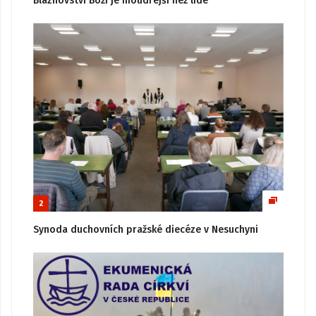
Bláznovství Boží je moudřejší než lidé
2
Synoda duchovních pražské diecéze v Nesuchyni