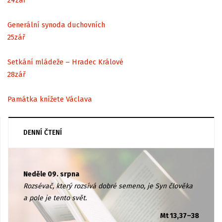
Generální synoda duchovních
25
zář
Setkání mládeže – Hradec Králové
28
zář
Památka knížete Václava
DENNÍ ČTENÍ
Neděle 09. srpna
Rozsévač, který rozsívá dobré semeno, je Syn člověka
a pole je tento svět.
Mt 13,37–38