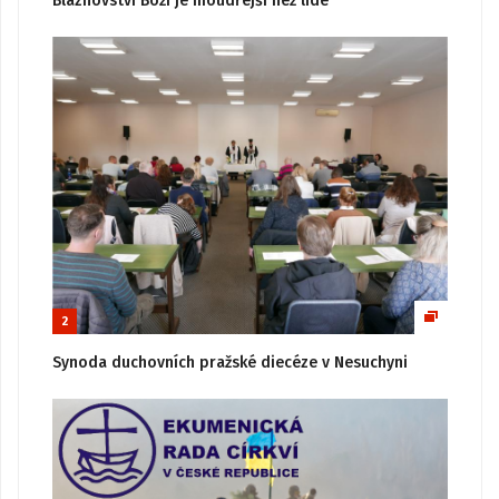
Bláznovství Boží je moudřejší než lidé
2
Synoda duchovních pražské diecéze v Nesuchyni