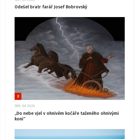
Odešel bratr farář Josef Bobrovský
2
SRP, 06 2026
„Do nebe vjel v ohnivém kočáře taženého ohnivými
koni“