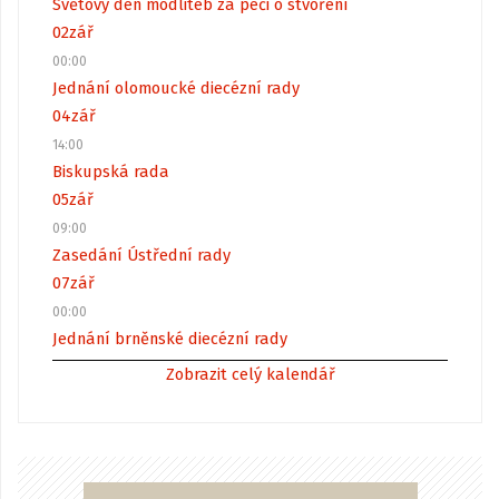
Světový den modliteb za péči o stvoření
02
zář
00:00
Jednání olomoucké diecézní rady
04
zář
14:00
Biskupská rada
05
zář
09:00
Zasedání Ústřední rady
07
zář
00:00
Jednání brněnské diecézní rady
Zobrazit celý kalendář