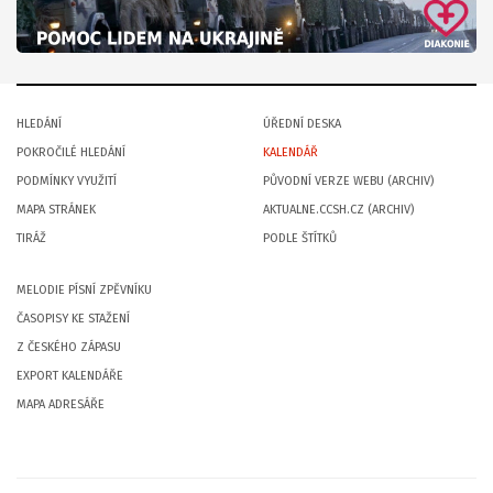
HLEDÁNÍ
ÚŘEDNÍ DESKA
POKROČILÉ HLEDÁNÍ
KALENDÁŘ
PODMÍNKY VYUŽITÍ
PŮVODNÍ VERZE WEBU (ARCHIV)
MAPA STRÁNEK
AKTUALNE.CCSH.CZ (ARCHIV)
TIRÁŽ
PODLE ŠTÍTKŮ
MELODIE PÍSNÍ ZPĚVNÍKU
ČASOPISY KE STAŽENÍ
Z ČESKÉHO ZÁPASU
EXPORT KALENDÁŘE
MAPA ADRESÁŘE