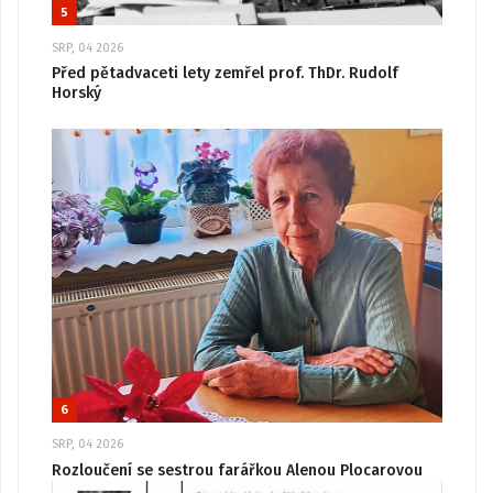
5
SRP, 04 2026
Před pětadvaceti lety zemřel prof. ThDr. Rudolf
Horský
6
SRP, 04 2026
Rozloučení se sestrou farářkou Alenou Plocarovou