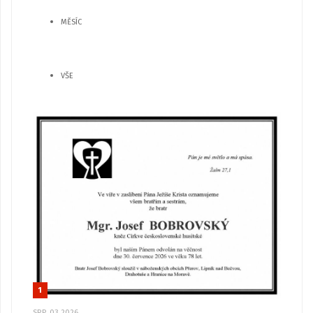
MĚSÍC
VŠE
1
SRP, 03 2026