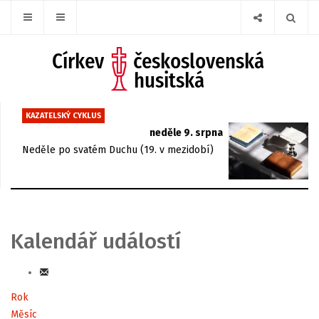
KAZATELSKÝ CYKLUS
neděle 9. srpna
Neděle po svatém Duchu (19. v mezidobí)
Kalendář událostí
Rok
Měsíc