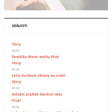
UDÁLOSTI
15
srp
00:00
Památka Marie, matky Páně
16
srp
00:00
Letní duchovní obnovy na Lomci
26
srp
00:00
Jednání pražské diecézní rady
01
zář
00:00