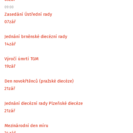
09:00
Zasedání Ústřední rady
07
zář
Jednání brněnské diecézní rady
14
zář
Výročí úmrtí TGM
19
zář
Den novokřtěnců (pražské diecéze)
21
zář
Jednání diecézní rady Plzeňské diecéze
21
zář
Mezinárodní den míru
24
zář