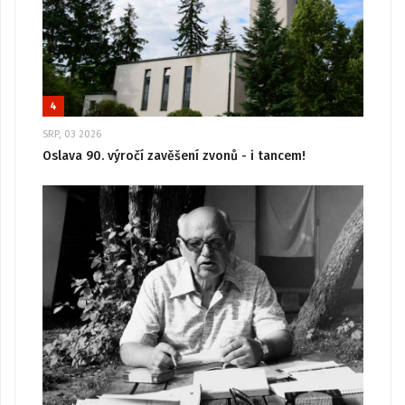
4
SRP, 03 2026
Oslava 90. výročí zavěšení zvonů - i tancem!