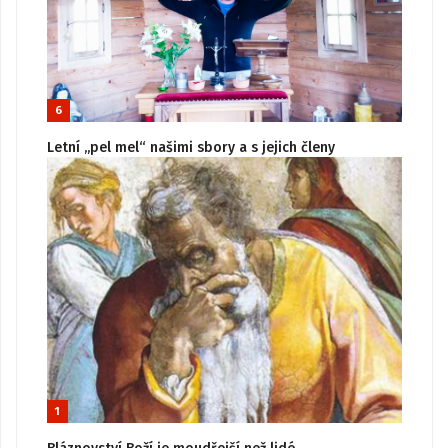
6
Letní „pel mel“ našimi sbory a s jejich členy
1