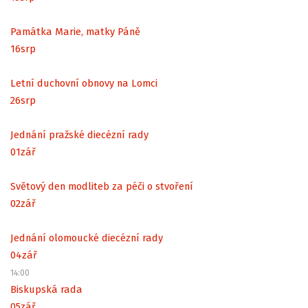
Památka Marie, matky Páně
16
srp
Letní duchovní obnovy na Lomci
26
srp
Jednání pražské diecézní rady
01
zář
Světový den modliteb za péči o stvoření
02
zář
Jednání olomoucké diecézní rady
04
zář
14:00
Biskupská rada
05
zář