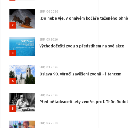
SRP, 06 2026
„Do nebe vjel v ohnivém kočáře taženého ohni
2
SRP, 05 2026
Východočeští zvou s předstihem na své akce
3
SRP, 03 2026
Oslava 90. výročí zavěšení zvonů - i tancem!
4
SRP, 04 2026
Před pětadvaceti lety zemřel prof. ThDr. Rudo
5
SRP, 04 2026