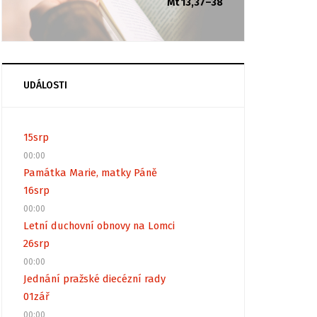
Mt 13,37–38
UDÁLOSTI
15
srp
00:00
Památka Marie, matky Páně
16
srp
00:00
Letní duchovní obnovy na Lomci
26
srp
00:00
Jednání pražské diecézní rady
01
zář
00:00