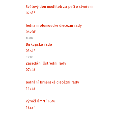
Světový den modliteb za péči o stvoření
02
zář
Jednání olomoucké diecézní rady
04
zář
14:00
Biskupská rada
05
zář
09:00
Zasedání Ústřední rady
07
zář
Jednání brněnské diecézní rady
14
zář
Výročí úmrtí TGM
19
zář