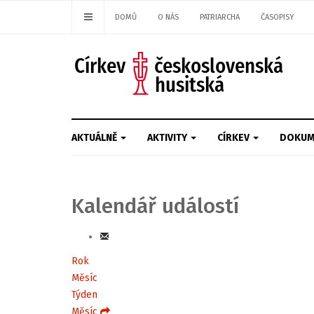
DOMŮ
O NÁS
PATRIARCHA
ČASOPISY
AKTUÁLNĚ
AKTIVITY
CÍRKEV
DOKUM
Kalendář událostí
Rok
Měsíc
Týden
Měsíc