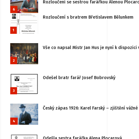
Rozloučení se sestrou farářkou Alenou Plocar
6
Rozloučení s bratrem Břetislavem Bělunkem
1
Vše co napsal Mistr Jan Hus je nyní k dispozici 
2
Odešel bratr farář Josef Bobrovský
3
Český zápas 1926: Karel Farský – zjištění vážn
4
Odešla sestra farářka Alena Plocarová