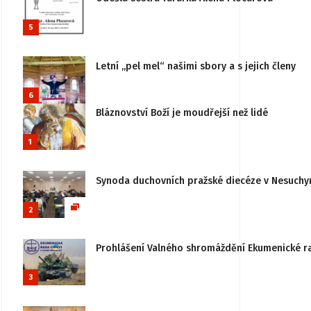
5
Letní „pel mel“ našimi sbory a s jejich členy
6
Bláznovství Boží je moudřejší než lidé
1
Synoda duchovních pražské diecéze v Nesuchy
2
Prohlášení Valného shromáždění Ekumenické rady
3