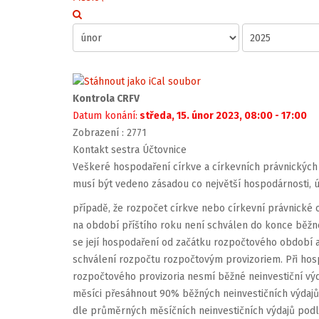
Kontrola CRFV
Datum konání:
středa, 15. únor 2023, 08:00 - 17:00
Zobrazení
: 2771
Kontakt
sestra Účtovnice
V
eškeré
hospodaření
církve
a
církevní
c
h
právni
c
ký
c
h
mus
í
bý
t
veden
o
zá
s
ado
u
c
o
největš
í
hospodárnosti
,
ú
případě,
že
rozpočet
církve
nebo
církevní
právni
c
ké
na
období
příštího
roku
není
s
c
hválen
do
konce
běžn
s
e
jej
í
hospodařen
í
o
d
začátk
u
rozpočtovéh
o
obdob
í
s
c
hválen
í
rozpočt
u
rozpočtový
m
provizoriem
.
Př
i
hos
rozpočtovéh
o
provizori
a
nesm
í
běžn
é
neinvestičn
í
vý
měsíc
i
pře
s
áhnou
t
90
%
běžný
c
h
neinvestiční
c
h
výdaj
ů
dle
průměrný
c
h
měsíční
c
h
neinvestiční
c
h
výdajů
pod