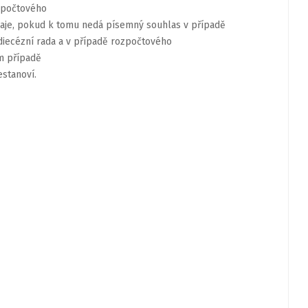
zpočtového
aje,
pokud
k
tomu
nedá
písemný
souhlas v
případě
diecézní
rada
a
v
případě
rozpočtového
m
případě
estanoví.