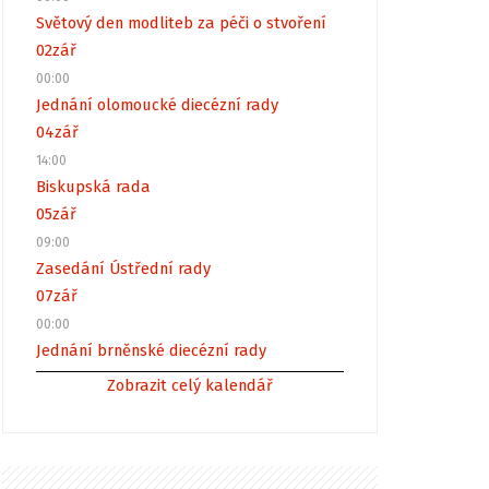
Světový den modliteb za péči o stvoření
02
zář
00:00
Jednání olomoucké diecézní rady
04
zář
14:00
Biskupská rada
05
zář
09:00
Zasedání Ústřední rady
07
zář
00:00
Jednání brněnské diecézní rady
Zobrazit celý kalendář