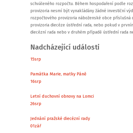
s
c
hváleného
rozpočtu.
Během
hospodaření
podle
ro
provizoria
nesmí
být
vynakládány
žádné
investiční
výd
rozpočtového
provizoria
náboženské
obce
příslušná
provizori
a
diecéz
e
ústředn
í
rada
,
neb
o
poku
d
v
první
diecézn
í
rad
a
neb
o
v
druhé
m
případ
ě
ústředn
í
rad
a
n
Nadcházející události
15
srp
Památka Marie, matky Páně
16
srp
Letní duchovní obnovy na Lomci
26
srp
Jednání pražské diecézní rady
01
zář