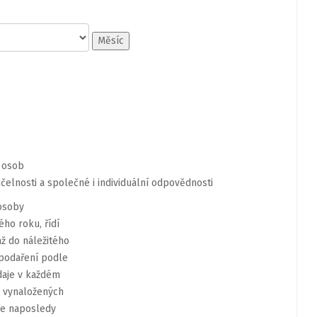
Měsíc
osob
čelnosti
a
společné
i
individuální
odpovědnosti
osoby
ého
roku,
řídí
a
ž
d
o
náležitého
podařen
í
podle
daj
e
v
k
aždém
vynaložený
c
h
le
naposledy