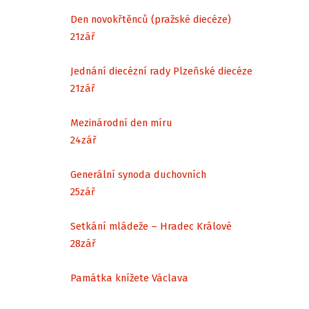
Den novokřtěnců (pražské diecéze)
21
zář
Jednání diecézní rady Plzeňské diecéze
21
zář
Mezinárodní den míru
24
zář
Generální synoda duchovních
25
zář
Setkání mládeže – Hradec Králové
28
zář
Památka knížete Václava