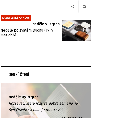
KAZATELSKÝ CYKLUS
neděle 9. srpna
Neděle po svatém Duchu (19. v
mezidobí)
DENNÍ ČTENÍ
Neděle 09. srpna
Rozsévač, který rozsívá dobré semeno, je
Syn člověka a pole je tento svět.