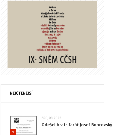
NEJČTENĚJŠÍ
SRP, 03 2026
Odešel bratr farář Josef Bobrovský
1