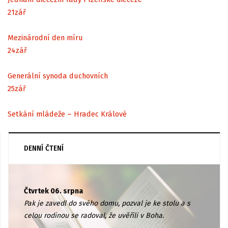
21
zář
Mezinárodní den míru
24
zář
Generální synoda duchovních
25
zář
Setkání mládeže – Hradec Králové
DENNÍ ČTENÍ
Čtvrtek 06. srpna
Pak je zavedl do svého domu, pozval je ke stolu a s
celou rodinou se radoval, že uvěřili v Boha.