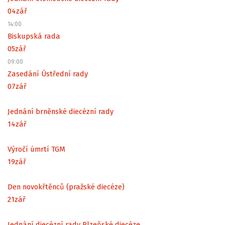
04
zář
14:00
Biskupská rada
05
zář
09:00
Zasedání Ústřední rady
07
zář
Jednání brněnské diecézní rady
14
zář
Výročí úmrtí TGM
19
zář
Den novokřtěnců (pražské diecéze)
21
zář
Jednání diecézní rady Plzeňské diecéze