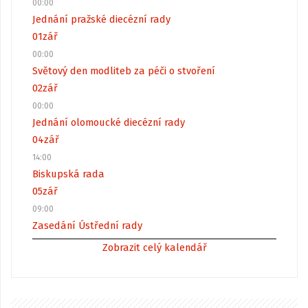
00:00
Jednání pražské diecézní rady
01
zář
00:00
Světový den modliteb za péči o stvoření
02
zář
00:00
Jednání olomoucké diecézní rady
04
zář
14:00
Biskupská rada
05
zář
09:00
Zasedání Ústřední rady
Zobrazit celý kalendář