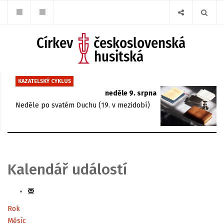
KAZATELSKÝ CYKLUS
neděle 9. srpna
Neděle po svatém Duchu (19. v mezidobí)
Kalendář událostí
Rok
Měsíc