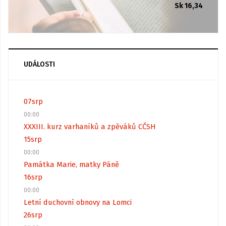
Sk 16,34
UDÁLOSTI
07
srp
00:00
XXXIII. kurz varhaníků a zpěváků CČSH
15
srp
00:00
Památka Marie, matky Páně
16
srp
00:00
Letní duchovní obnovy na Lomci
26
srp