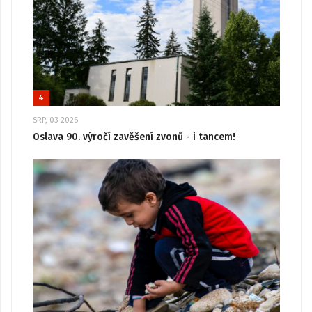
4
SRP, 03 2026
Oslava 90. výročí zavěšení zvonů - i tancem!