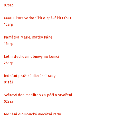
07
srp
XXXIII. kurz varhaníků a zpěváků CČSH
15
srp
Památka Marie, matky Páně
16
srp
Letní duchovní obnovy na Lomci
26
srp
Jednání pražské diecézní rady
01
zář
Světový den modliteb za péči o stvoření
02
zář
Jednání olomoucké diecézní rady