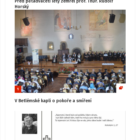
Před pětadvaceti lety zemřel prof. ThDr. Rudolf
Horský
1
V Betlémské kapli o pokoře a smíření