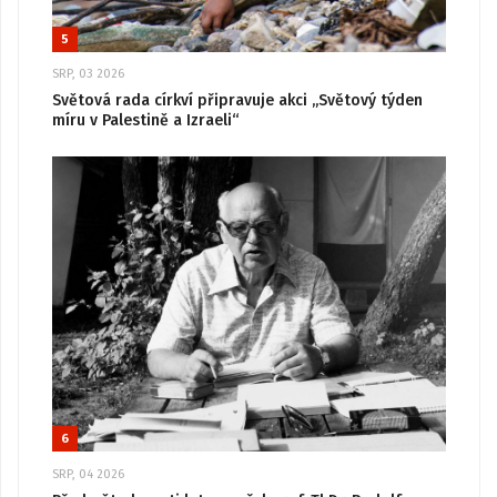
5
SRP, 03 2026
Světová rada církví připravuje akci „Světový týden
míru v Palestině a Izraeli“
6
SRP, 04 2026