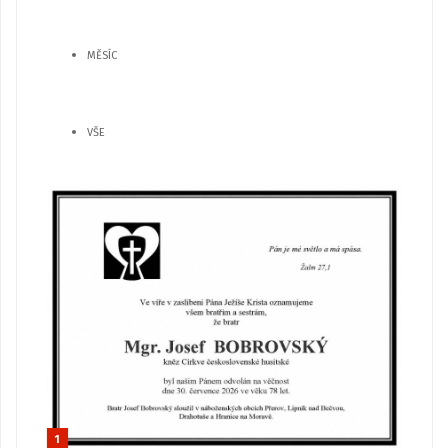
MĚSÍC
VŠE
1