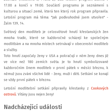
17.00 a končí v 19.00. Součástí programu je seznámení s
kulturou a situací země, která ten který rok program připravila.
Letošní program má téma: "Jak podivuhodně jsem utvořen" -
Žalm 139, 14.
Světový den modliteb je celosvětové hnutí křesťanských žen
mnoha tradic, které se každoročně scházejí ke společným
modlitbám a na mnoha místech setrvávají v obecenství modliteb
a služby.
Toto hnutí započaly ženy v USA a pokračují v něm ženy dnes již
ve více než 180 zemích světa. Je to hnutí symbolizované
každoročním Dnem modliteb v první pátek v měsíci březnu, k
němuž jsou zváni všichni lidé - ženy, muži i děti. Setkání se konají
se vždy první pátek v březnu.
Letošní modlitební setkání připravily křesťanky z
Cookových
ostrovů
. Vítány jsou nejen ženy!
Nadcházející události