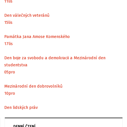
11
lis
Den válečných veteránů
15
lis
Památka Jana Amose Komenského
17
lis
Den boje za svobodu a demokracii a Mezinárodní den
studentstva
05
pro
Mezinárodní den dobrovolníků
10
pro
Den lidských práv
DENNÍ ČTENÍ