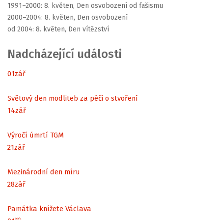
1991–2000: 8. květen, Den osvobození od fašismu
2000–2004: 8. květen, Den osvobození
od 2004: 8. květen, Den vítězství
Nadcházející události
01
zář
Světový den modliteb za péči o stvoření
14
zář
Výročí úmrtí TGM
21
zář
Mezinárodní den míru
28
zář
Památka knížete Václava