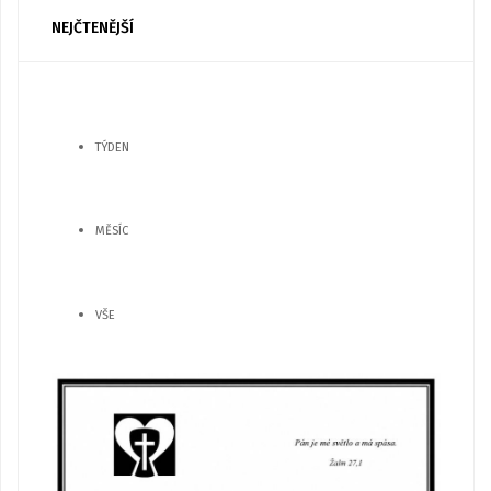
NEJČTENĚJŠÍ
TÝDEN
MĚSÍC
VŠE