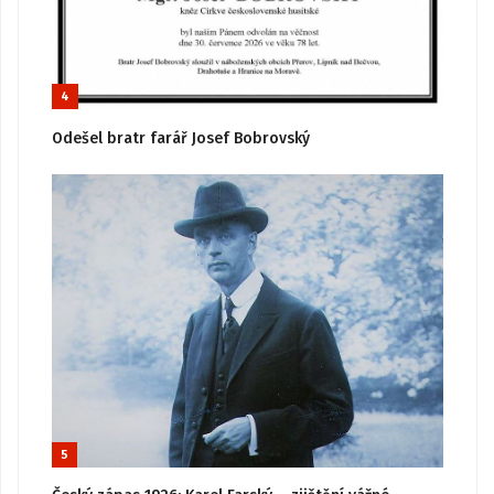
4
Odešel bratr farář Josef Bobrovský
5