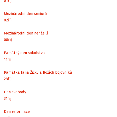
01
říj
Mezinárodní den seniorů
02
říj
Mezinárodní den nenásilí
08
říj
Památný den sokolstva
11
říj
Památka Jana Žižky a Božích bojovníků
28
říj
Den svobody
31
říj
Den reformace