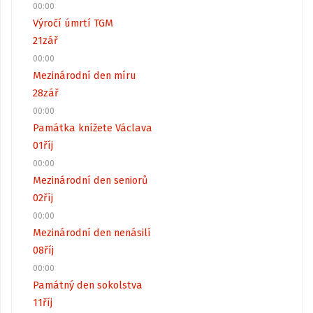
00:00
Výročí úmrtí TGM
21
zář
00:00
Mezinárodní den míru
28
zář
00:00
Památka knížete Václava
01
říj
00:00
Mezinárodní den seniorů
02
říj
00:00
Mezinárodní den nenásilí
08
říj
00:00
Památný den sokolstva
11
říj