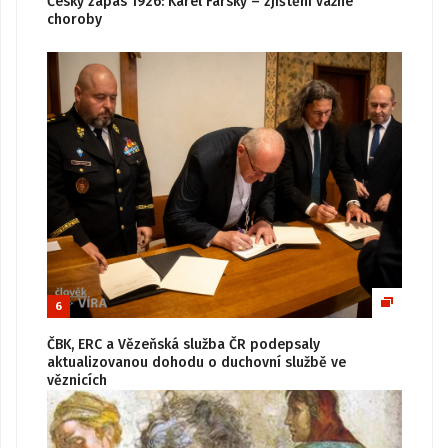
Český zápas 1926: Karel Farský – zjištění vážné
choroby
6
ČBK, ERC a Vězeňská služba ČR podepsaly
aktualizovanou dohodu o duchovní službě ve
věznicích