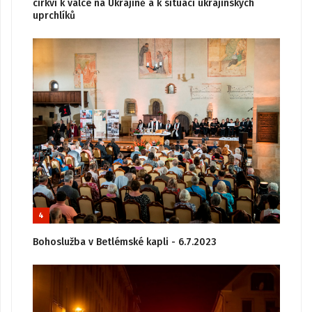
církví k válce na Ukrajině a k situaci ukrajinských
uprchlíků
4
Bohoslužba v Betlémské kapli - 6.7.2023