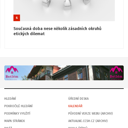
6
Současná doba nese několik zásadních okruhů
etických dilemat
HLEDÁNÍ
ÚŘEDNÍ DESKA
POKROČILÉ HLEDÁNÍ
KALENDÁŘ
PODMÍNKY VYUŽITÍ
PŮVODNÍ VERZE WEBU (ARCHIV)
MAPA STRÁNEK
AKTUALNE.CCSH.CZ (ARCHIV)