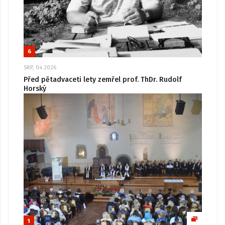
6
SRP, 04 2026
Před pětadvaceti lety zemřel prof. ThDr. Rudolf
Horský
1