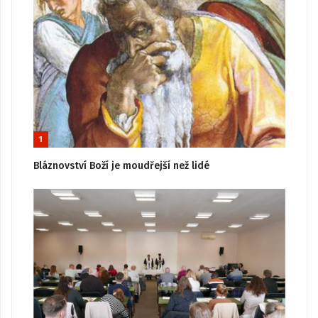
1
Bláznovství Boží je moudřejší než lidé