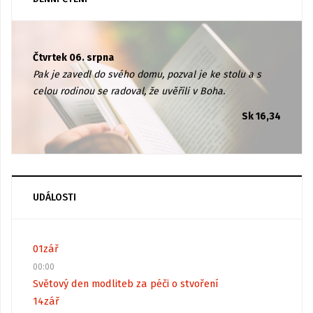
Čtvrtek 06. srpna
Pak je zavedl do svého domu, pozval je ke stolu a s
celou rodinou se radoval, že uvěřili v Boha.
Sk 16,34
UDÁLOSTI
01
zář
00:00
Světový den modliteb za péči o stvoření
14
zář