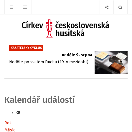
KAZATELSKÝ CYKLUS
neděle 9. srpna
Neděle po svatém Duchu (19. v mezidobí)
Kalendář událostí
Rok
Měsíc