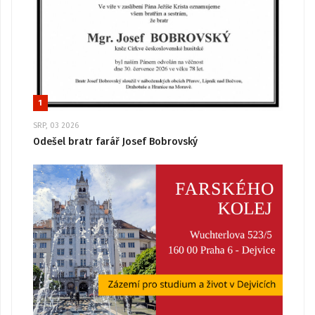
1
SRP, 03 2026
Odešel bratr farář Josef Bobrovský