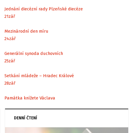
Jednání diecézní rady Plzeňské diecéze
21
zář
Mezinárodní den míru
24
zář
Generální synoda duchovních
25
zář
Setkání mládeže – Hradec Králové
28
zář
Památka knížete Václava
DENNÍ ČTENÍ