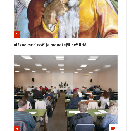
1
Bláznovství Boží je moudřejší než lidé
2