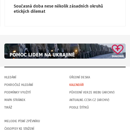
Současná doba nese několik zásadních okruhů
etických dilemat
HLEDÁNÍ
ÚŘEDNÍ DESKA
POKROČILÉ HLEDÁNÍ
KALENDÁŘ
PODMÍNKY VYUŽITÍ
PŮVODNÍ VERZE WEBU (ARCHIV)
MAPA STRÁNEK
AKTUALNE.CCSH.CZ (ARCHIV)
TIRÁŽ
PODLE ŠTÍTKŮ
MELODIE PÍSNÍ ZPĚVNÍKU
ČASOPISY KE STAŽENÍ