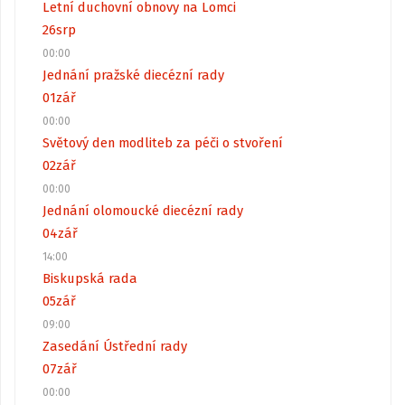
Letní duchovní obnovy na Lomci
26
srp
00:00
Jednání pražské diecézní rady
01
zář
00:00
Světový den modliteb za péči o stvoření
02
zář
00:00
Jednání olomoucké diecézní rady
04
zář
14:00
Biskupská rada
05
zář
09:00
Zasedání Ústřední rady
07
zář
00:00