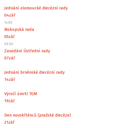
Jednání olomoucké diecézní rady
04
zář
14:00
Biskupská rada
05
zář
09:00
Zasedání Ústřední rady
07
zář
Jednání brněnské diecézní rady
14
zář
Výročí úmrtí TGM
19
zář
Den novokřtěnců (pražské diecéze)
21
zář