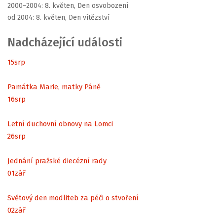
2000–2004: 8. květen, Den osvobození
od 2004: 8. květen, Den vítězství
Nadcházející události
15
srp
Památka Marie, matky Páně
16
srp
Letní duchovní obnovy na Lomci
26
srp
Jednání pražské diecézní rady
01
zář
Světový den modliteb za péči o stvoření
02
zář