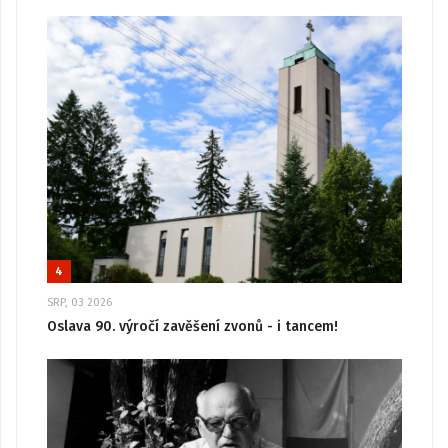
4
SRP, 03 2026
Oslava 90. výročí zavěšení zvonů - i tancem!