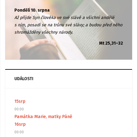
Pondělí 10. srpna
Až přijde Syn člověka ve své slávě a všichni andělé
s ním, posadí se na trůnu své slávy; a budou před něho
shromážděny všechny národy.
Mt 25,31–32
UDÁLOSTI
15
srp
00:00
Památka Marie, matky Páně
16
srp
00:00