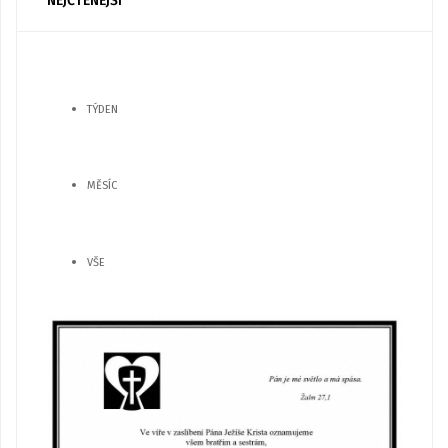
NEJČTENĚJŠÍ
TÝDEN
MĚSÍC
VŠE