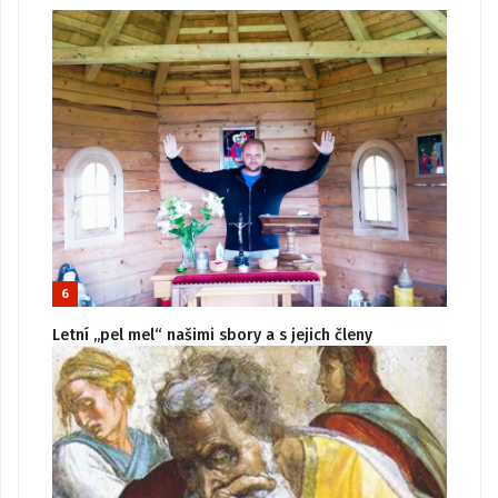
6
Letní „pel mel“ našimi sbory a s jejich členy