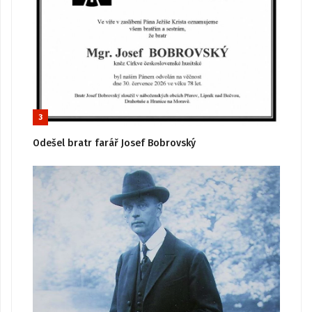
3
Odešel bratr farář Josef Bobrovský