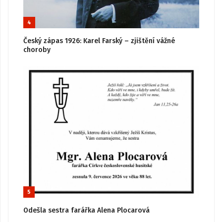
4
Český zápas 1926: Karel Farský – zjištění vážné
choroby
5
Odešla sestra farářka Alena Plocarová