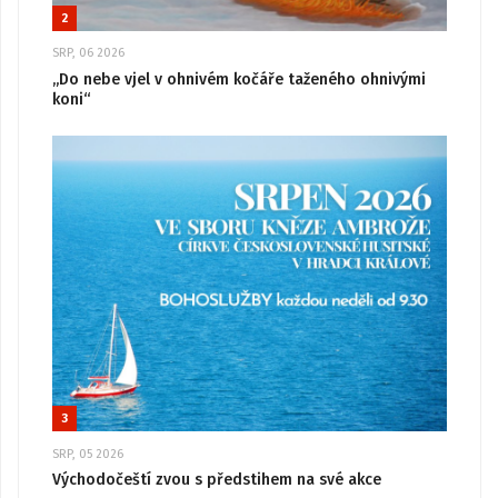
2
SRP, 06 2026
„Do nebe vjel v ohnivém kočáře taženého ohnivými
koni“
3
SRP, 05 2026
Východočeští zvou s předstihem na své akce