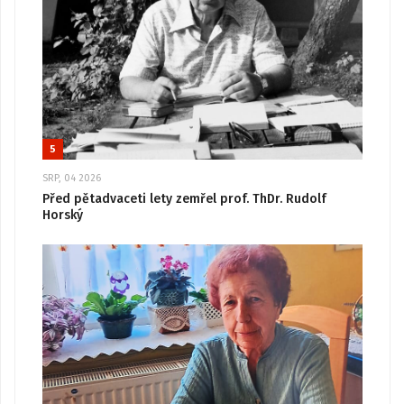
5
SRP, 04 2026
Před pětadvaceti lety zemřel prof. ThDr. Rudolf
Horský