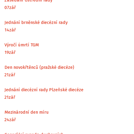
07
zář
Jednání brněnské diecézní rady
14
zář
Výročí úmrtí TGM
19
zář
Den novokřtěnců (pražské diecéze)
21
zář
Jednání diecézní rady Plzeňské diecéze
21
zář
Mezinárodní den míru
24
zář