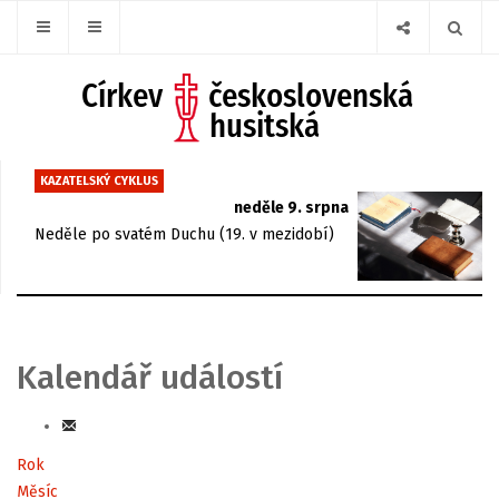
KAZATELSKÝ CYKLUS
neděle 9. srpna
Neděle po svatém Duchu (19. v mezidobí)
Kalendář událostí
Rok
Měsíc