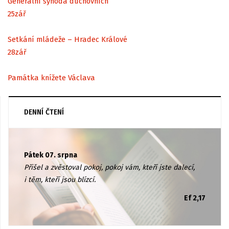
Generální synoda duchovních
25
zář
Setkání mládeže – Hradec Králové
28
zář
Památka knížete Václava
DENNÍ ČTENÍ
Pátek 07. srpna
Přišel a zvěstoval pokoj, pokoj vám, kteří jste dalecí,
i těm, kteří jsou blízcí.
Ef 2,17