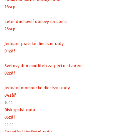
16
srp
Letní duchovní obnovy na Lomci
26
srp
Jednání pražské diecézní rady
01
zář
Světový den modliteb za péči o stvoření
02
zář
Jednání olomoucké diecézní rady
04
zář
14:00
Biskupská rada
05
zář
09:00
Zasedání Ústřední rady