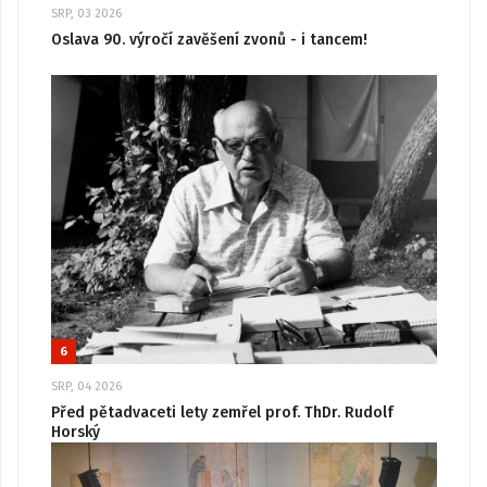
SRP, 03 2026
Oslava 90. výročí zavěšení zvonů - i tancem!
6
SRP, 04 2026
Před pětadvaceti lety zemřel prof. ThDr. Rudolf
Horský