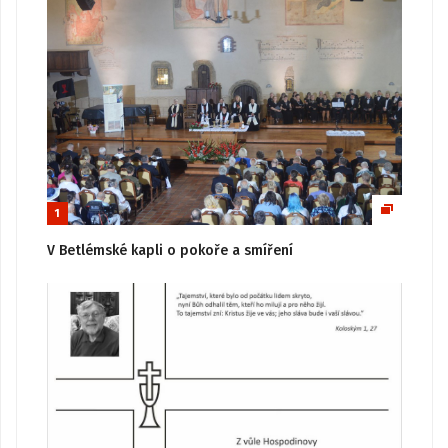
1
V Betlémské kapli o pokoře a smíření