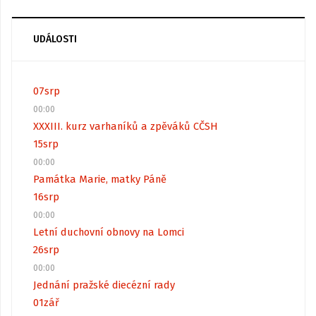
UDÁLOSTI
07
srp
00:00
XXXIII. kurz varhaníků a zpěváků CČSH
15
srp
00:00
Památka Marie, matky Páně
16
srp
00:00
Letní duchovní obnovy na Lomci
26
srp
00:00
Jednání pražské diecézní rady
01
zář