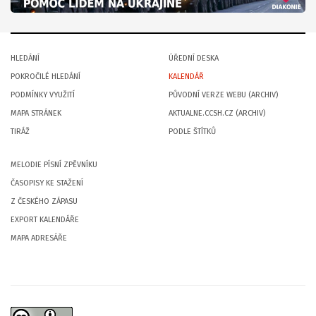
HLEDÁNÍ
ÚŘEDNÍ DESKA
POKROČILÉ HLEDÁNÍ
KALENDÁŘ
PODMÍNKY VYUŽITÍ
PŮVODNÍ VERZE WEBU (ARCHIV)
MAPA STRÁNEK
AKTUALNE.CCSH.CZ (ARCHIV)
TIRÁŽ
PODLE ŠTÍTKŮ
MELODIE PÍSNÍ ZPĚVNÍKU
ČASOPISY KE STAŽENÍ
Z ČESKÉHO ZÁPASU
EXPORT KALENDÁŘE
MAPA ADRESÁŘE