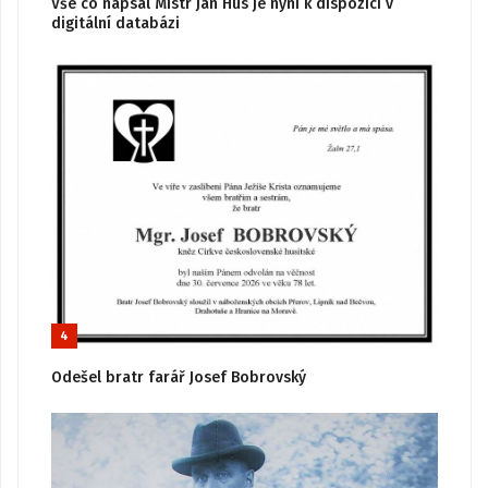
Vše co napsal Mistr Jan Hus je nyní k dispozici v
digitální databázi
4
Odešel bratr farář Josef Bobrovský