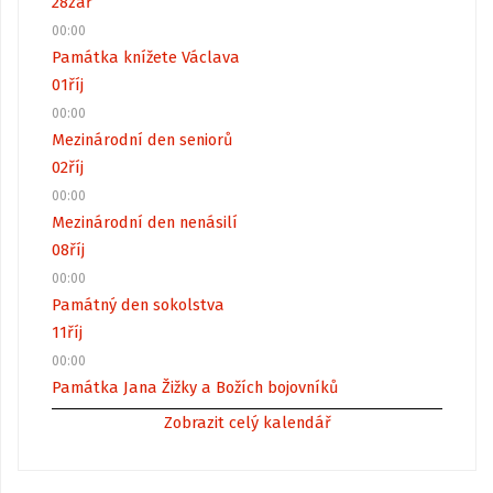
28
zář
00:00
Památka knížete Václava
01
říj
00:00
Mezinárodní den seniorů
02
říj
00:00
Mezinárodní den nenásilí
08
říj
00:00
Památný den sokolstva
11
říj
00:00
Památka Jana Žižky a Božích bojovníků
Zobrazit celý kalendář