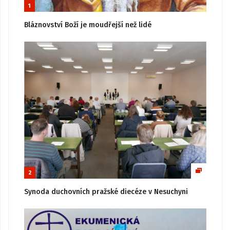
1
Bláznovství Boží je moudřejší než lidé
2
Synoda duchovních pražské diecéze v Nesuchyni