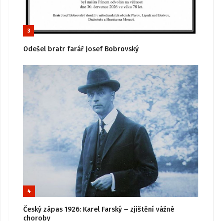
3
Odešel bratr farář Josef Bobrovský
4
Český zápas 1926: Karel Farský – zjištění vážné
choroby