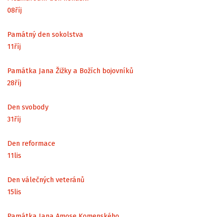
08
říj
Památný den sokolstva
11
říj
Památka Jana Žižky a Božích bojovníků
28
říj
Den svobody
31
říj
Den reformace
11
lis
Den válečných veteránů
15
lis
Památka Jana Amose Komenského