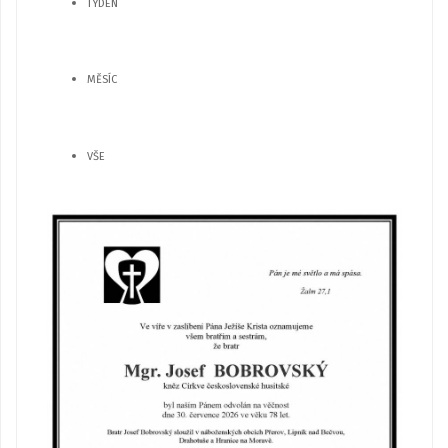
TÝDEN
MĚSÍC
VŠE