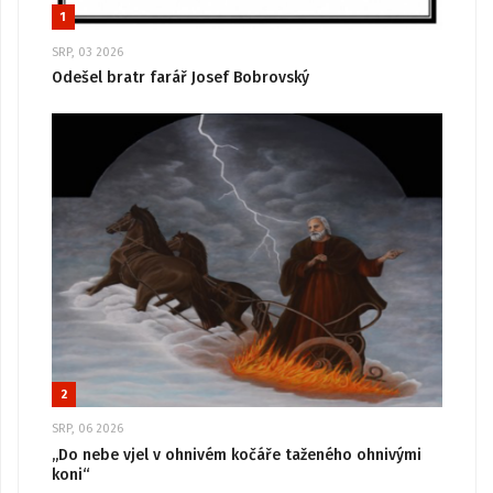
1
SRP, 03 2026
Odešel bratr farář Josef Bobrovský
2
SRP, 06 2026
„Do nebe vjel v ohnivém kočáře taženého ohnivými
koni“