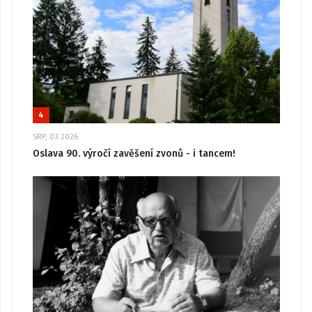
4
SRP, 03 2026
Oslava 90. výročí zavěšení zvonů - i tancem!