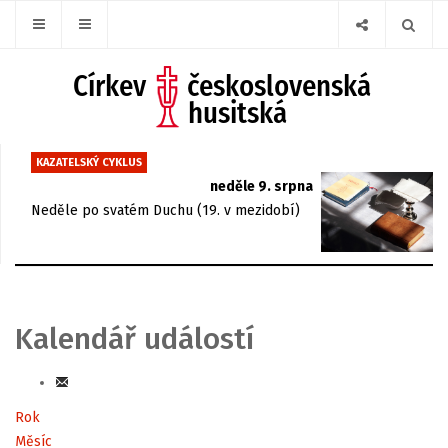
KAZATELSKÝ CYKLUS
neděle 9. srpna
Neděle po svatém Duchu (19. v mezidobí)
Kalendář událostí
Rok
Měsíc