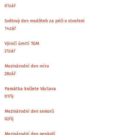
01
zář
Světový den modliteb za péči o stvoření
14
zář
Výročí úmrtí TGM
21
zář
Mezinárodní den míru
28
zář
Památka knížete Václava
01
říj
Mezinárodní den seniorů
02
říj
Mezinárodní den nenásilí