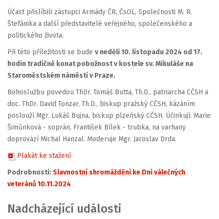
Účast přislíbili zástupci Armády ČR, ČsOL, Společnosti M. R.
Štefánika a další představitelé veřejného, společenského a
politického života.
Při této příležitosti se bude
v neděli 10. listopadu 2024 od 17.
hodin
tradičně konat pobožnost v kostele sv. Mikuláše na
Staroměstském náměstí v Praze.
Bohoslužbu povedou ThDr. Tomáš Butta, Th.D., patriarcha CČSH a
doc. ThDr. David Tonzar, Th.D., biskup pražský CČSH, kázáním
poslouží Mgr. Lukáš Bujna, biskup plzeňský CČSH. Účinkují: Marie
Šimůnková - soprán, František Bílek - trubka, na varhany
doprovází Michal Hanzal. Moderuje Mgr. Jaroslav Drda.
Plakát ke stažení
Podrobnosti:
Slavnostní shromáždění ke Dni válečných
veteránů 10.11.2024
Nadcházející události