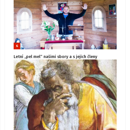
6
Letní „pel mel“ našimi sbory a s jejich členy