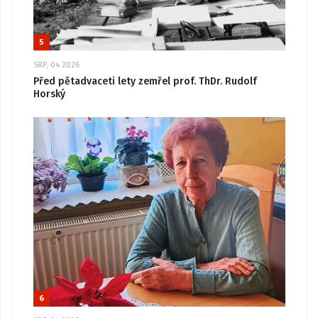
5
SRP, 04 2026
Před pětadvaceti lety zemřel prof. ThDr. Rudolf
Horský
6