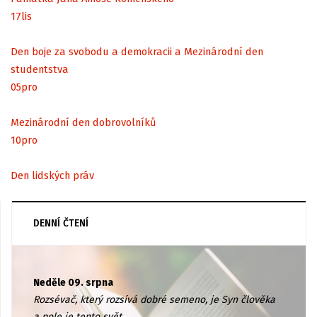
17
lis
Den boje za svobodu a demokracii a Mezinárodní den
studentstva
05
pro
Mezinárodní den dobrovolníků
10
pro
Den lidských práv
DENNÍ ČTENÍ
Neděle 09. srpna
Rozsévač, který rozsívá dobré semeno, je Syn člověka
a pole je tento svět.