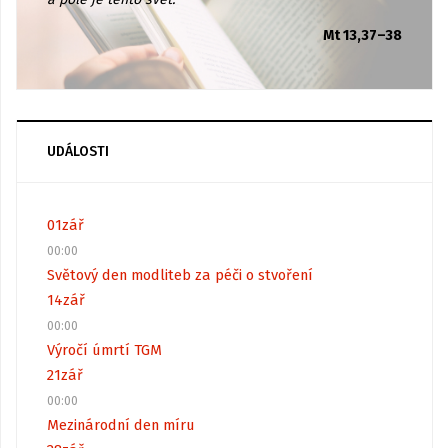
Mt 13,37–38
UDÁLOSTI
01
zář
00:00
Světový den modliteb za péči o stvoření
14
zář
00:00
Výročí úmrtí TGM
21
zář
00:00
Mezinárodní den míru