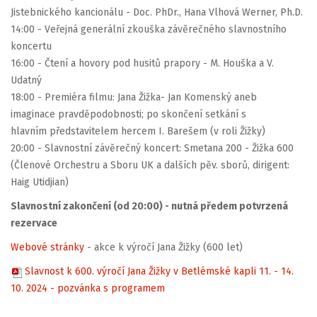
Jistebnického kancionálu - Doc. PhDr., Hana Vlhová Werner, Ph.D.
14:00 - Veřejná generální zkouška závěrečného slavnostního
koncertu
16:00 - Čtení a hovory pod husitů prapory - M. Houška a V.
Udatný
18:00 - Premiéra filmu: Jana Žižka- Jan Komenský aneb
imaginace pravděpodobnosti; po skončení setkání s
hlavním představitelem hercem I. Barešem (v roli Žižky)
20:00 - Slavnostní závěrečný koncert: Smetana 200 - Žižka 600
(Členové Orchestru a Sboru UK a dalších pěv. sborů, dirigent:
Haig Utidjian)
Slavnostní zakončení (od 20:00) - nutná předem potvrzená
rezervace
Webové stránky
- akce k výročí Jana Žižky (600 let)
Slavnost k 600. výročí Jana Žižky v Betlémské kapli 11. - 14.
10. 2024 - pozvánka s programem