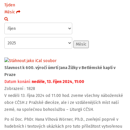
Týden
Měsíc
Měsíc
Slavnost k 600. výročí úmrtí Jana Žižky v Betlémské kapli v
Praze
Datum konání:
neděle, 13. říjen 2024, 11:00
Zobrazení
: 1828
V neděli 13. října 2024 od 11.00 hod. zveme všechny náboženské
obce CČSH z Pražské diecéze, ale i ze vzdálenějších míst naší
země, na společnou bohoslužbu – Liturgii CČSH.
Po ní Doc. PhDr. Hana Vlhová Wörner, Ph.D., zveřejní poprvé v
hudebních i textových ukázkách pro tuto příležitost vytvořenou