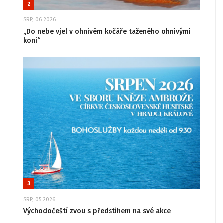
2
SRP, 06 2026
„Do nebe vjel v ohnivém kočáře taženého ohnivými
koni“
3
SRP, 05 2026
Východočeští zvou s předstihem na své akce