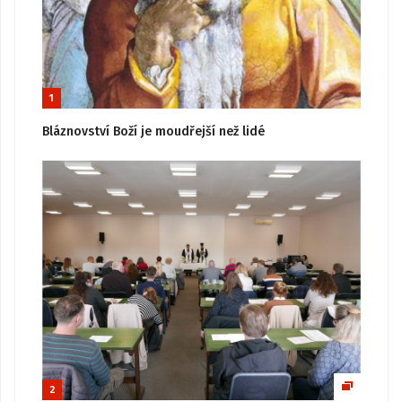
1
Bláznovství Boží je moudřejší než lidé
2