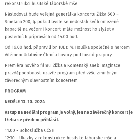
rekonstrukci husitské táborské mše.
Následovat bude veřejná generálka koncertu Žižka 600 –
Smetana 200, tj. pokud byste se nedostali kvůli omezené
kapacitě na večerní koncert, máte možnost ho slyšet v
posledních přípravách od 14.00 hod.
Od 16.00 hod. připravili br. JUDr. M. Houška společně s hercem
Vilémem Udatným: Čtení a hovory pod husitů prapory.
Premiéra nového filmu: Žižka a Komenský aneb imaginace
pravděpodobnosti uzavře program před výše zmíněným
závěrečným slavnostním koncertem.
PROGRAM
NEDĚLE 13. 10. 2024
Vstup na nedělní program je volný, jen na závěrečný koncert je
třeba se předem přihlásit.
11:00 - Bohoslužba CČSH
12:30 - Ukázky z rekonstrukce husitské táborské mše a