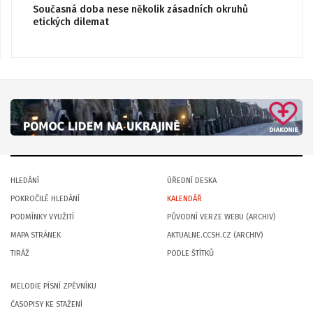
Současná doba nese několik zásadních okruhů
etických dilemat
HLEDÁNÍ
ÚŘEDNÍ DESKA
POKROČILÉ HLEDÁNÍ
KALENDÁŘ
PODMÍNKY VYUŽITÍ
PŮVODNÍ VERZE WEBU (ARCHIV)
MAPA STRÁNEK
AKTUALNE.CCSH.CZ (ARCHIV)
TIRÁŽ
PODLE ŠTÍTKŮ
MELODIE PÍSNÍ ZPĚVNÍKU
ČASOPISY KE STAŽENÍ