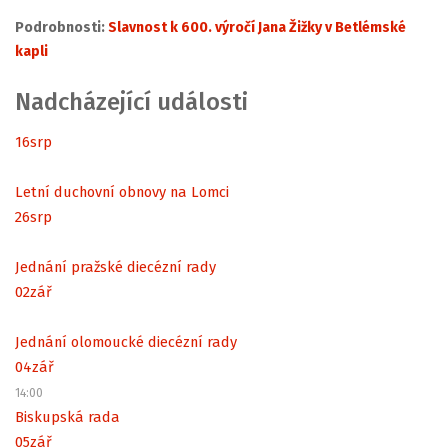
Podrobnosti:
Slavnost k 600. výročí Jana Žižky v Betlémské
kapli
Nadcházející události
16
srp
Letní duchovní obnovy na Lomci
26
srp
Jednání pražské diecézní rady
02
zář
Jednání olomoucké diecézní rady
04
zář
14:00
Biskupská rada
05
zář