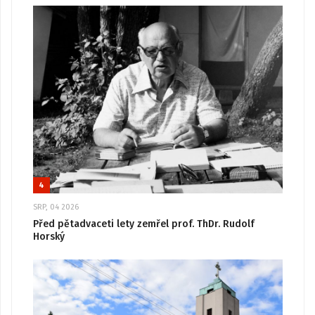
4
SRP, 04 2026
Před pětadvaceti lety zemřel prof. ThDr. Rudolf
Horský