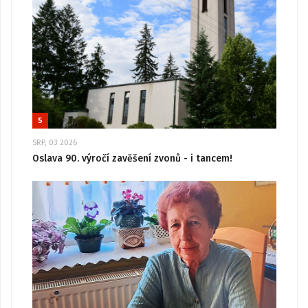
5
SRP, 03 2026
Oslava 90. výročí zavěšení zvonů - i tancem!