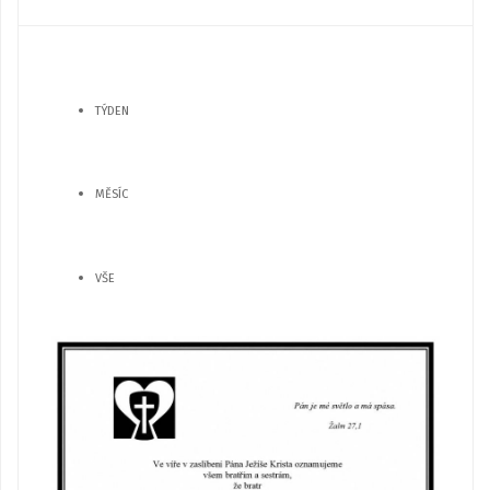
TÝDEN
MĚSÍC
VŠE