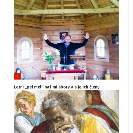
6
Letní „pel mel“ našimi sbory a s jejich členy