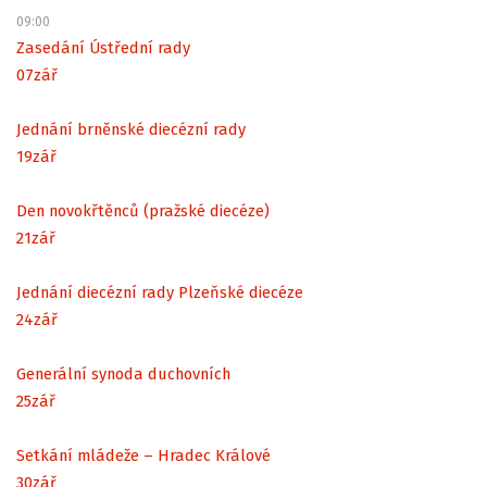
09:00
Zasedání Ústřední rady
07
zář
Jednání brněnské diecézní rady
19
zář
Den novokřtěnců (pražské diecéze)
21
zář
Jednání diecézní rady Plzeňské diecéze
24
zář
Generální synoda duchovních
25
zář
Setkání mládeže – Hradec Králové
30
zář