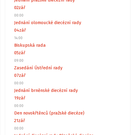
Jednání pražské diecézní rady
02
zář
00:00
Jednání olomoucké diecézní rady
04
zář
14:00
Biskupská rada
05
zář
09:00
Zasedání Ústřední rady
07
zář
00:00
Jednání brněnské diecézní rady
19
zář
00:00
Den novokřtěnců (pražské diecéze)
21
zář
00:00