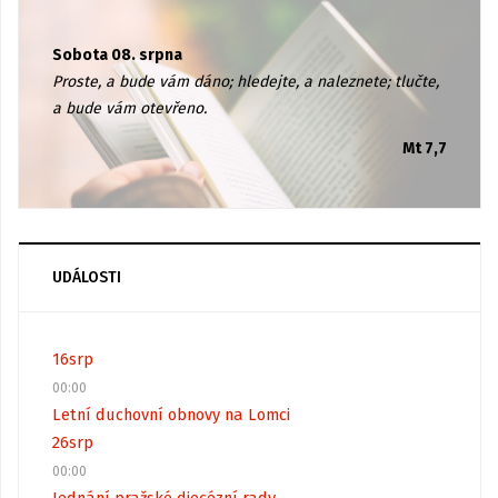
Sobota 08. srpna
Proste, a bude vám dáno; hledejte, a naleznete; tlučte,
a bude vám otevřeno.
Mt 7,7
UDÁLOSTI
16
srp
00:00
Letní duchovní obnovy na Lomci
26
srp
00:00