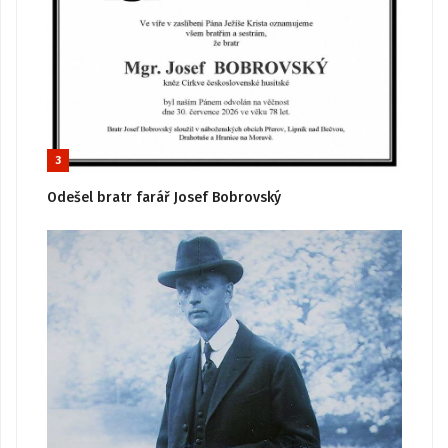
3
Odešel bratr farář Josef Bobrovský