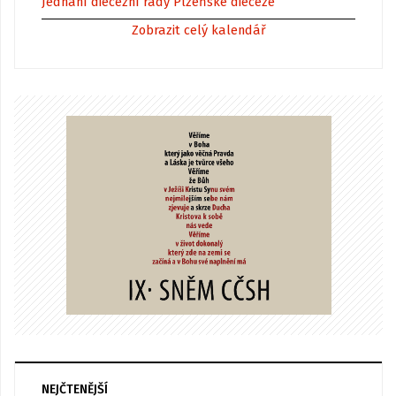
Jednání diecézní rady Plzeňské diecéze
Zobrazit celý kalendář
NEJČTENĚJŠÍ