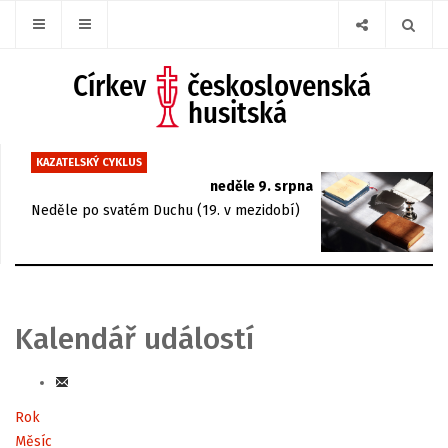
KAZATELSKÝ CYKLUS
neděle 9. srpna
Neděle po svatém Duchu (19. v mezidobí)
Kalendář událostí
Rok
Měsíc