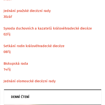
Jednání pražské diecézní rady
30
zář
Synoda duchovních a kazatelů královéhradecké diecéze
02
říj
Setkání rodin královéhradecké diecéze
08
říj
Biskupská rada
14
říj
Jednání olomoucké diecézní rady
DENNÍ ČTENÍ