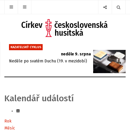
KAZATELSKÝ CYKLUS
neděle 9. srpna
Neděle po svatém Duchu (19. v mezidobí)
Kalendář událostí
Rok
Měsíc