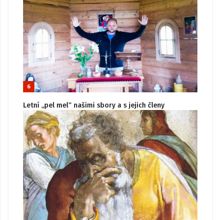
6
Letní „pel mel“ našimi sbory a s jejich členy