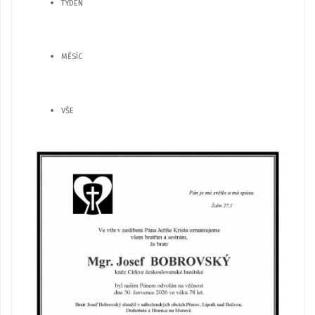
TÝDEN
MĚSÍC
VŠE