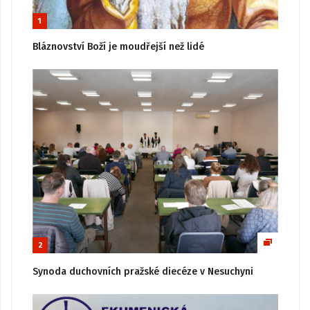
1
Bláznovství Boží je moudřejší než lidé
2
Synoda duchovních pražské diecéze v Nesuchyni