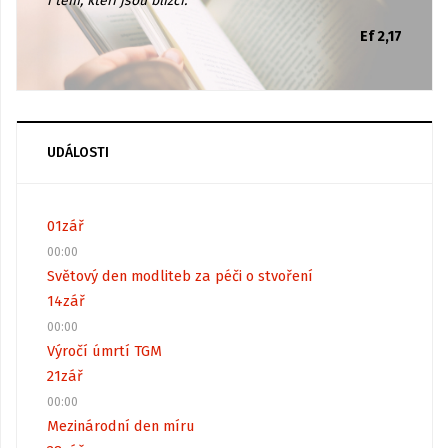
i těm, kteří jsou blízcí.
Ef 2,17
UDÁLOSTI
01
zář
00:00
Světový den modliteb za péči o stvoření
14
zář
00:00
Výročí úmrtí TGM
21
zář
00:00
Mezinárodní den míru