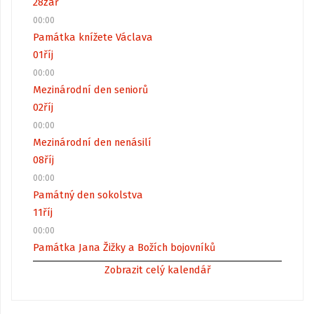
28
zář
00:00
Památka knížete Václava
01
říj
00:00
Mezinárodní den seniorů
02
říj
00:00
Mezinárodní den nenásilí
08
říj
00:00
Památný den sokolstva
11
říj
00:00
Památka Jana Žižky a Božích bojovníků
Zobrazit celý kalendář