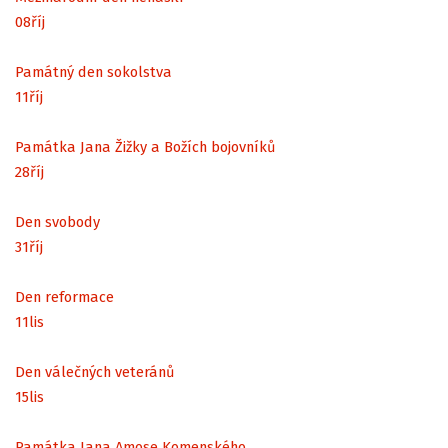
08
říj
Památný den sokolstva
11
říj
Památka Jana Žižky a Božích bojovníků
28
říj
Den svobody
31
říj
Den reformace
11
lis
Den válečných veteránů
15
lis
Památka Jana Amose Komenského