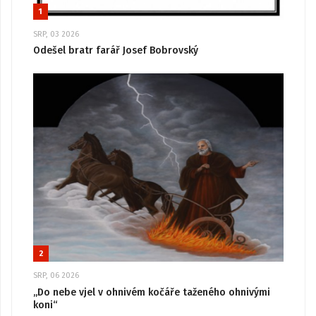
1
SRP, 03 2026
Odešel bratr farář Josef Bobrovský
2
SRP, 06 2026
„Do nebe vjel v ohnivém kočáře taženého ohnivými
koni“