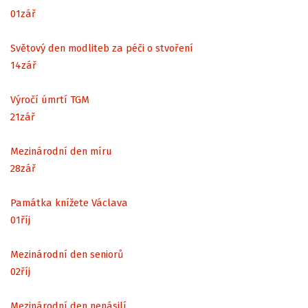
01
zář
Světový den modliteb za péči o stvoření
14
zář
Výročí úmrtí TGM
21
zář
Mezinárodní den míru
28
zář
Památka knížete Václava
01
říj
Mezinárodní den seniorů
02
říj
Mezinárodní den nenásilí