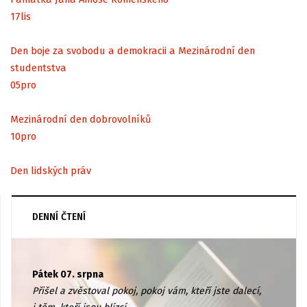
17
lis
Den boje za svobodu a demokracii a Mezinárodní den
studentstva
05
pro
Mezinárodní den dobrovolníků
10
pro
Den lidských práv
DENNÍ ČTENÍ
Pátek 07. srpna
Přišel a zvěstoval pokoj, pokoj vám, kteří jste dalecí,