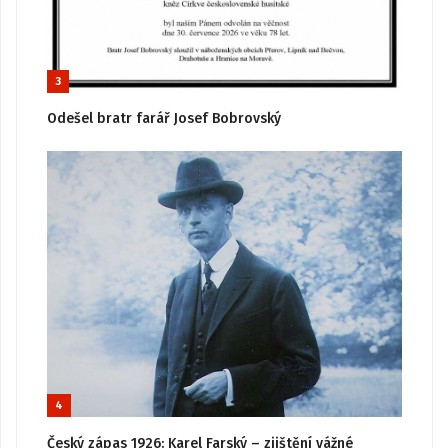
3
Odešel bratr farář Josef Bobrovský
4
Český zápas 1926: Karel Farský – zjištění vážné