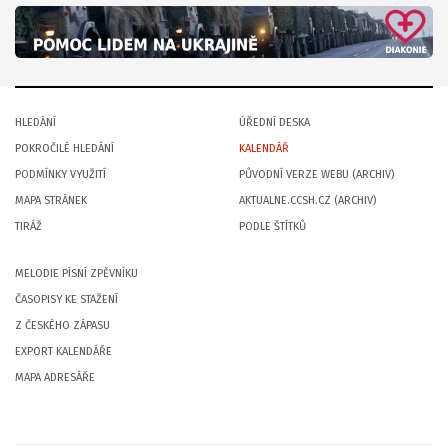
HLEDÁNÍ
ÚŘEDNÍ DESKA
POKROČILÉ HLEDÁNÍ
KALENDÁŘ
PODMÍNKY VYUŽITÍ
PŮVODNÍ VERZE WEBU (ARCHIV)
MAPA STRÁNEK
AKTUALNE.CCSH.CZ (ARCHIV)
TIRÁŽ
PODLE ŠTÍTKŮ
MELODIE PÍSNÍ ZPĚVNÍKU
ČASOPISY KE STAŽENÍ
Z ČESKÉHO ZÁPASU
EXPORT KALENDÁŘE
MAPA ADRESÁŘE