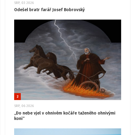
SRP, 03 2026
Odešel bratr farář Josef Bobrovský
2
SRP, 06 2026
„Do nebe vjel v ohnivém kočáře taženého ohnivými
koni“