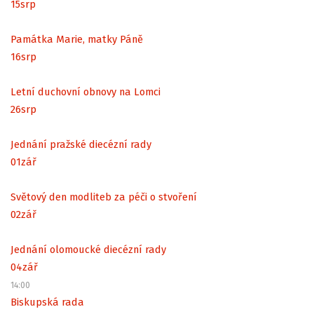
15
srp
Památka Marie, matky Páně
16
srp
Letní duchovní obnovy na Lomci
26
srp
Jednání pražské diecézní rady
01
zář
Světový den modliteb za péči o stvoření
02
zář
Jednání olomoucké diecézní rady
04
zář
14:00
Biskupská rada