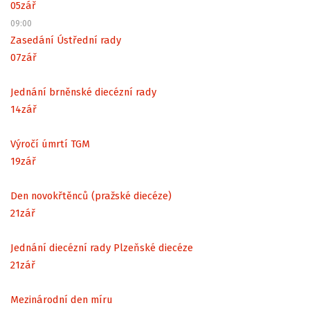
05
zář
09:00
Zasedání Ústřední rady
07
zář
Jednání brněnské diecézní rady
14
zář
Výročí úmrtí TGM
19
zář
Den novokřtěnců (pražské diecéze)
21
zář
Jednání diecézní rady Plzeňské diecéze
21
zář
Mezinárodní den míru