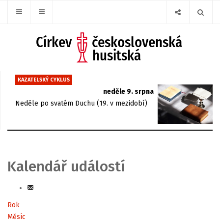
KAZATELSKÝ CYKLUS
neděle 9. srpna
Neděle po svatém Duchu (19. v mezidobí)
Kalendář událostí
Rok
Měsíc