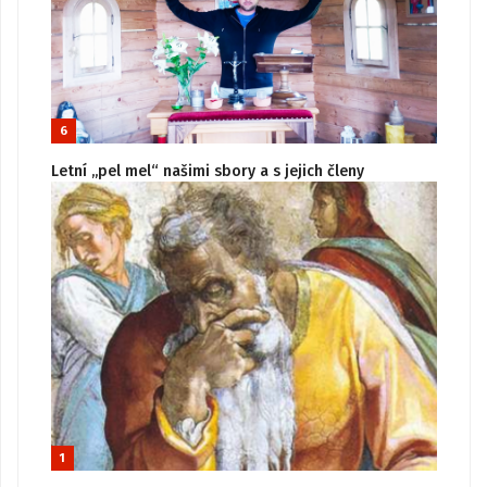
6
Letní „pel mel“ našimi sbory a s jejich členy
1