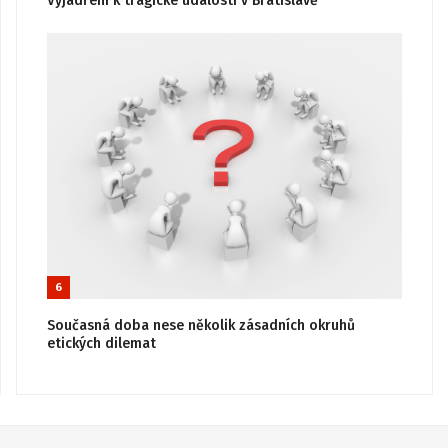
Vyjádření k tragické události v Bratislavě
6
Současná doba nese několik zásadních okruhů
etických dilemat