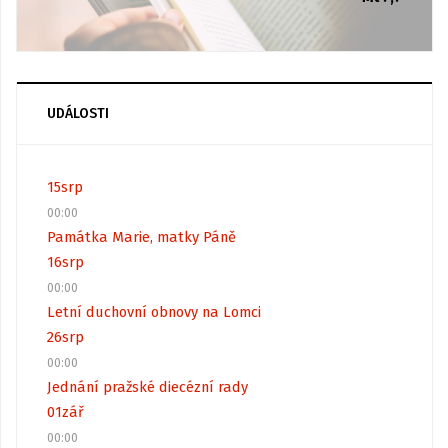
UDÁLOSTI
15
srp
00:00
Památka Marie, matky Páně
16
srp
00:00
Letní duchovní obnovy na Lomci
26
srp
00:00
Jednání pražské diecézní rady
01
zář
00:00