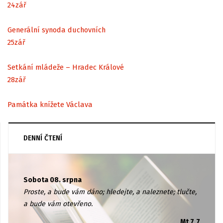
24
zář
Generální synoda duchovních
25
zář
Setkání mládeže – Hradec Králové
28
zář
Památka knížete Václava
DENNÍ ČTENÍ
Sobota 08. srpna
Proste, a bude vám dáno; hledejte, a naleznete; tlučte,
a bude vám otevřeno.
Mt 7,7