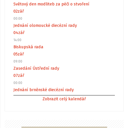
Světový den modliteb za péči o stvoření
02
zář
00:00
Jednání olomoucké diecézní rady
04
zář
14:00
Biskupská rada
05
zář
09:00
Zasedání Ústřední rady
07
zář
00:00
Jednání brněnské diecézní rady
Zobrazit celý kalendář