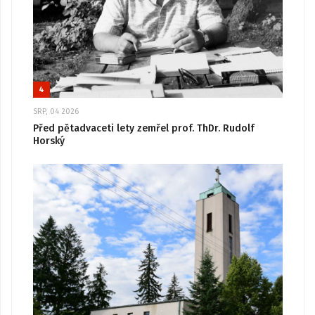
4
SRP, 04 2026
Před pětadvaceti lety zemřel prof. ThDr. Rudolf
Horský