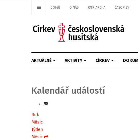
DOMŮ
O NÁS
PATRIARCHA
ČASOPISY
AKTUÁLNĚ
AKTIVITY
CÍRKEV
DOKUM
Kalendář událostí
Rok
Měsíc
Týden
Měsíc