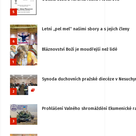
5
Letní „pel mel“ našimi sbory a s jejich členy
6
Bláznovství Boží je moudřejší než lidé
1
Synoda duchovních pražské diecéze v Nesuchy
2
Prohlášení Valného shromáždění Ekumenické rady
3