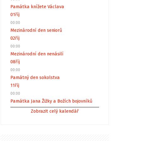
Památka knížete Václava
01
říj
00:00
Mezinárodní den seniorů
02
říj
00:00
Mezinárodní den nenásilí
08
říj
00:00
Památný den sokolstva
11
říj
00:00
Památka Jana Žižky a Božích bojovníků
Zobrazit celý kalendář