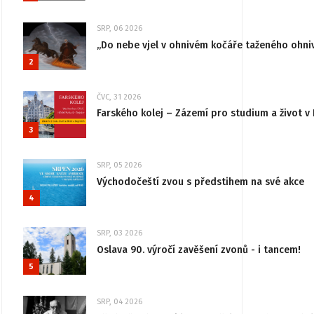
SRP, 06 2026
„Do nebe vjel v ohnivém kočáře taženého ohni
2
ČVC, 31 2026
Farského kolej – Zázemí pro studium a život v 
3
SRP, 05 2026
Východočeští zvou s předstihem na své akce
4
SRP, 03 2026
Oslava 90. výročí zavěšení zvonů - i tancem!
5
SRP, 04 2026