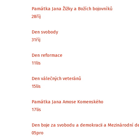
Památka Jana Žižky a Božích bojovníků
28
říj
Den svobody
31
říj
Den reformace
11
lis
Den válečných veteránů
15
lis
Památka Jana Amose Komenského
17
lis
Den boje za svobodu a demokracii a Mezinárodní d
05
pro