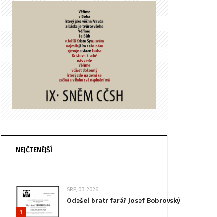
NEJČTENĚJŠÍ
SRP, 03 2026
Odešel bratr farář Josef Bobrovský
1