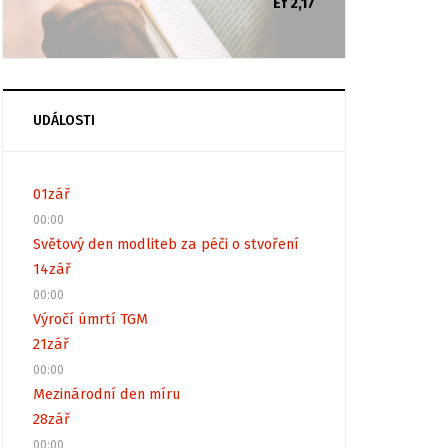
Ef 2,17
UDÁLOSTI
01
zář
00:00
Světový den modliteb za péči o stvoření
14
zář
00:00
Výročí úmrtí TGM
21
zář
00:00
Mezinárodní den míru
28
zář
00:00