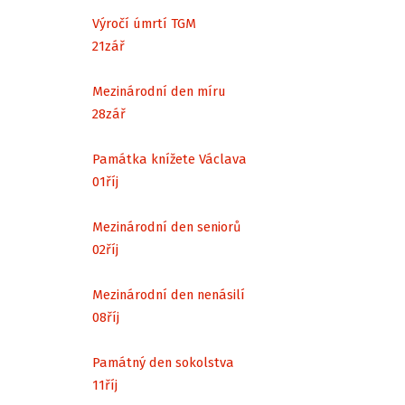
Výročí úmrtí TGM
21
zář
Mezinárodní den míru
28
zář
Památka knížete Václava
01
říj
Mezinárodní den seniorů
02
říj
Mezinárodní den nenásilí
08
říj
Památný den sokolstva
11
říj