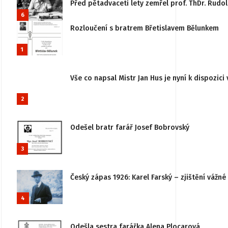
Před pětadvaceti lety zemřel prof. ThDr. Rudo
6
Rozloučení s bratrem Břetislavem Bělunkem
1
Vše co napsal Mistr Jan Hus je nyní k dispozici 
2
Odešel bratr farář Josef Bobrovský
3
Český zápas 1926: Karel Farský – zjištění vážn
4
Odešla sestra farářka Alena Plocarová