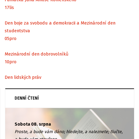
17
lis
Den boje za svobodu a demokracii a Mezinárodní den
studentstva
05
pro
Mezinárodní den dobrovolníků
10
pro
Den lidských práv
DENNÍ ČTENÍ
Sobota 08. srpna
Proste, a bude vám dáno; hledejte, a naleznete; tlučte,