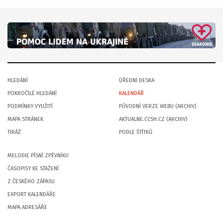
HLEDÁNÍ
ÚŘEDNÍ DESKA
POKROČILÉ HLEDÁNÍ
KALENDÁŘ
PODMÍNKY VYUŽITÍ
PŮVODNÍ VERZE WEBU (ARCHIV)
MAPA STRÁNEK
AKTUALNE.CCSH.CZ (ARCHIV)
TIRÁŽ
PODLE ŠTÍTKŮ
MELODIE PÍSNÍ ZPĚVNÍKU
ČASOPISY KE STAŽENÍ
Z ČESKÉHO ZÁPASU
EXPORT KALENDÁŘE
MAPA ADRESÁŘE