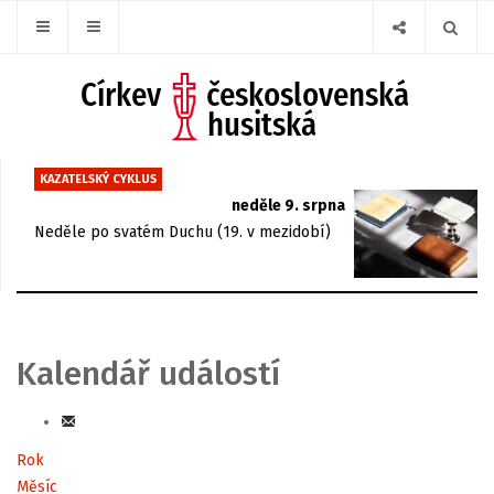
KAZATELSKÝ CYKLUS
neděle 9. srpna
Neděle po svatém Duchu (19. v mezidobí)
Kalendář událostí
Rok
Měsíc