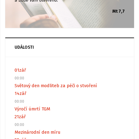
a bude vám otevřeno.
Mt 7,7
UDÁLOSTI
01
zář
00:00
Světový den modliteb za péči o stvoření
14
zář
00:00
Výročí úmrtí TGM
21
zář
00:00
Mezinárodní den míru