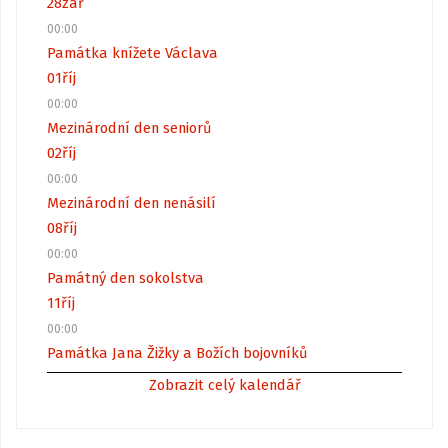
28
zář
00:00
Památka knížete Václava
01
říj
00:00
Mezinárodní den seniorů
02
říj
00:00
Mezinárodní den nenásilí
08
říj
00:00
Památný den sokolstva
11
říj
00:00
Památka Jana Žižky a Božích bojovníků
Zobrazit celý kalendář