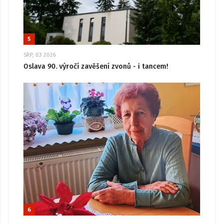
5
SRP, 03 2026
Oslava 90. výročí zavěšení zvonů - i tancem!
6