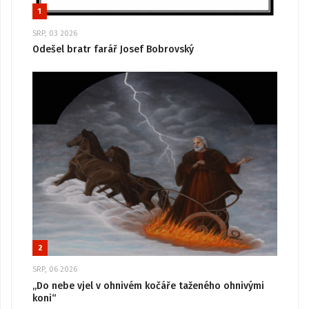
1
SRP, 03 2026
Odešel bratr farář Josef Bobrovský
2
SRP, 06 2026
„Do nebe vjel v ohnivém kočáře taženého ohnivými
koni“