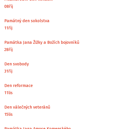
08
říj
Památný den sokolstva
11
říj
Památka Jana Žižky a Božích bojovníků
28
říj
Den svobody
31
říj
Den reformace
11
lis
Den válečných veteránů
15
lis
Památka Jana Amose Komenského