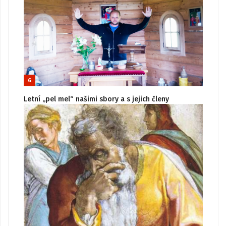
6
Letní „pel mel“ našimi sbory a s jejich členy