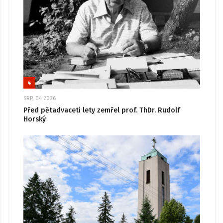
4
SRP, 04 2026
Před pětadvaceti lety zemřel prof. ThDr. Rudolf
Horský