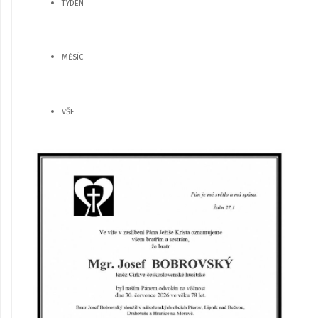
TÝDEN
MĚSÍC
VŠE