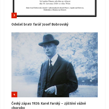
3
Odešel bratr farář Josef Bobrovský
4
Český zápas 1926: Karel Farský – zjištění vážné
choroby