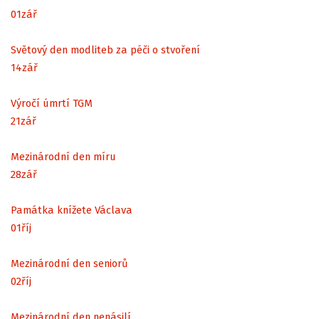
01
zář
Světový den modliteb za péči o stvoření
14
zář
Výročí úmrtí TGM
21
zář
Mezinárodní den míru
28
zář
Památka knížete Václava
01
říj
Mezinárodní den seniorů
02
říj
Mezinárodní den nenásilí