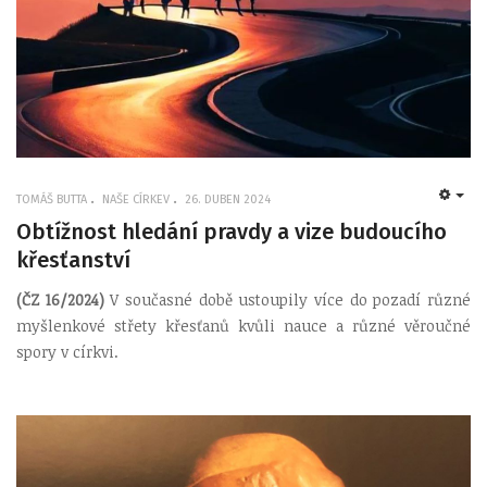
TOMÁŠ BUTTA
NAŠE CÍRKEV
26. DUBEN 2024
EMP
Obtížnost hledání pravdy a vize budoucího
křesťanství
(ČZ 16/2024)
V současné době ustoupily více do pozadí různé
myšlenkové střety křesťanů kvůli nauce a různé věroučné
spory v církvi.