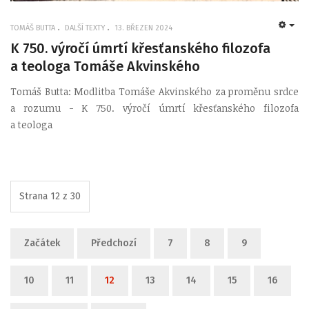
TOMÁŠ BUTTA
DALŠÍ TEXTY
13. BŘEZEN 2024
EMP
K 750. výročí úmrtí křesťanského filozofa
a teologa Tomáše Akvinského
Tomáš Butta: Modlitba Tomáše Akvinského za proměnu srdce
a rozumu - K 750. výročí úmrtí křesťanského filozofa
a teologa
Strana 12 z 30
Začátek
Předchozí
7
8
9
10
11
12
13
14
15
16