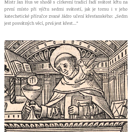
Mistr Jan Hus ve shodě s církevní tradicí řadí svátost křtu na
první místo při výčtu sedmi svátostí, jak je tomu i v jeho
katechetické příručce zvané Jádro učení křesťanského: „Sedm
jest posvátných věcí, prvá jest křest…“