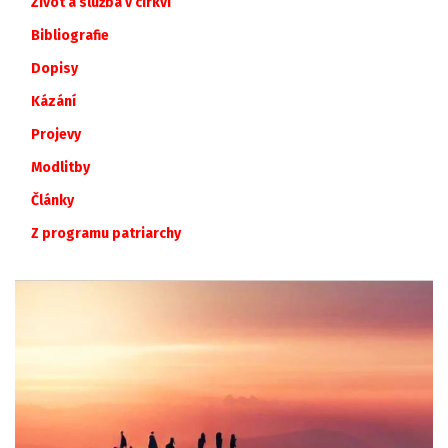
Život a služba v církvi
Bibliografie
Dopisy
Kázání
Projevy
Modlitby
Články
Z
programu
patriarchy