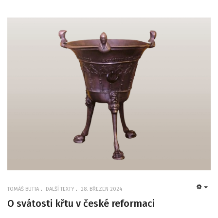
TOMÁŠ BUTTA
DALŠÍ TEXTY
28. BŘEZEN 2024
EMP
O svátosti křtu v české reformaci