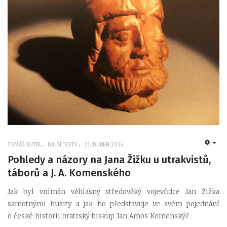
TOMÁŠ BUTTA
DALŠÍ TEXTY
21. DUBEN 2024
EMP
Pohledy a názory na Jana Žižku u utrakvistů,
táborů a J. A. Komenského
Jak byl vnímán věhlasný středověký vojevůdce Jan Žižka
samotnými husity a jak ho představuje ve svém pojednání
o české historii bratrský biskup Jan Amos Komenský?