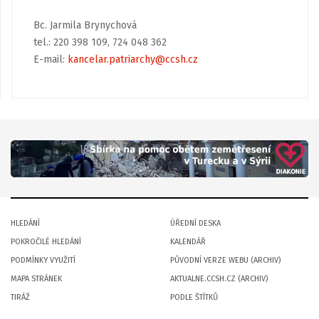
Bc. Jarmila Brynychová
tel.: 220 398 109, 724 048 362
E-mail:
kancelar.patriarchy@ccsh.cz
HLEDÁNÍ
ÚŘEDNÍ DESKA
POKROČILÉ HLEDÁNÍ
KALENDÁŘ
PODMÍNKY VYUŽITÍ
PŮVODNÍ VERZE WEBU (ARCHIV)
MAPA STRÁNEK
AKTUALNE.CCSH.CZ (ARCHIV)
TIRÁŽ
PODLE ŠTÍTKŮ