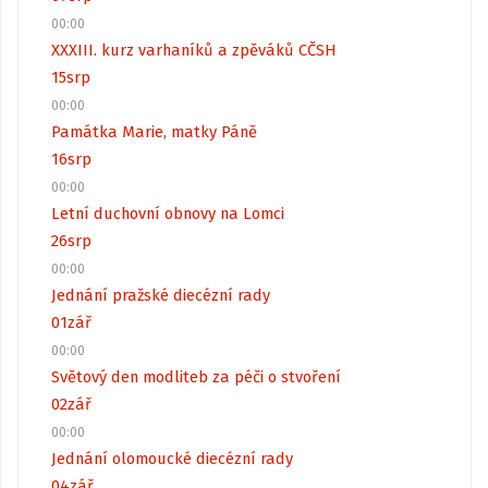
00:00
XXXIII. kurz varhaníků a zpěváků CČSH
15
srp
00:00
Památka Marie, matky Páně
16
srp
00:00
Letní duchovní obnovy na Lomci
26
srp
00:00
Jednání pražské diecézní rady
01
zář
00:00
Světový den modliteb za péči o stvoření
02
zář
00:00
Jednání olomoucké diecézní rady
04
zář