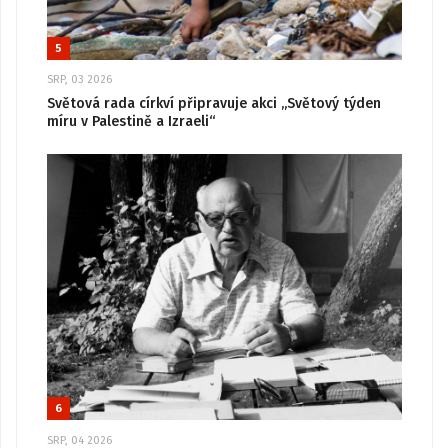
5
SRP, 03 2026
Světová rada církví připravuje akci „Světový týden
míru v Palestině a Izraeli“
6
SRP, 04 2026