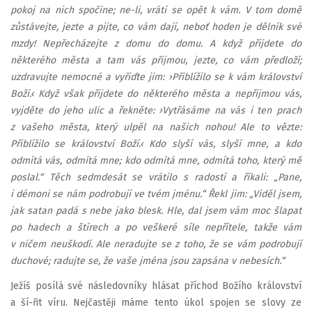
pokoj na nich spočine; ne-li, vrátí se opět k vám. V tom domě
zůstávejte, jezte a pijte, co vám dají, neboť hoden je dělník své
mzdy! Nepřecházejte z domu do domu. A když přijdete do
některého města a tam vás přijmou, jezte, co vám předloží;
uzdravujte nemocné a vyřiďte jim: ›Přiblížilo se k vám království
Boží.‹ Když však přijdete do některého města a nepřijmou vás,
vyjděte do jeho ulic a řekněte: ›Vytřásáme na vás i ten prach
z vašeho města, který ulpěl na našich nohou! Ale to vězte:
Přiblížilo se království Boží.‹ Kdo slyší vás, slyší mne, a kdo
odmítá vás, odmítá mne; kdo odmítá mne, odmítá toho, který mě
poslal.“ Těch sedmdesát se vrátilo s radostí a říkali: „Pane,
i démoni se nám podrobují ve tvém jménu.“ Řekl jim: „Viděl jsem,
jak satan padá s nebe jako blesk. Hle, dal jsem vám moc šlapat
po hadech a štírech a po veškeré síle nepřítele, takže vám
v ničem neuškodí. Ale neradujte se z toho, že se vám podrobují
duchové; radujte se, že vaše jména jsou zapsána v nebesích.“
Ježíš posílá své následovníky hlásat příchod Božího království
a ší-řit víru. Nejčastěji máme tento úkol spojen se slovy ze