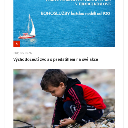
4
SRP, 05 2026
Východočeští zvou s předstihem na své akce