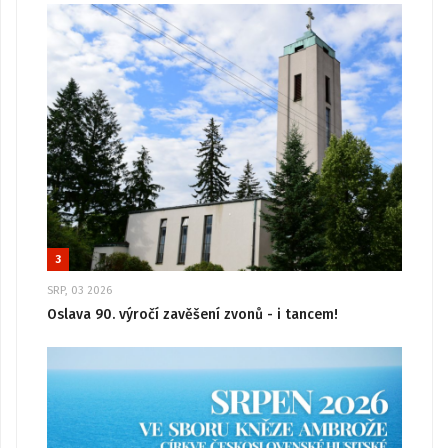
3
SRP, 03 2026
Oslava 90. výročí zavěšení zvonů - i tancem!