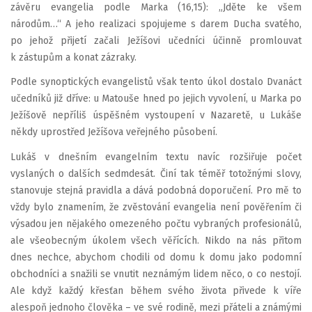
závěru evangelia podle Marka (16,15): „Jděte ke všem
národům…“ A jeho realizaci spojujeme s darem Ducha svatého,
po jehož přijetí začali Ježíšovi učedníci účinně promlouvat
k zástupům a konat zázraky.
Podle synoptických evangelistů však tento úkol dostalo Dvanáct
učedníků již dříve: u Matouše hned po jejich vyvolení, u Marka po
Ježíšově nepříliš úspěšném vystoupení v Nazaretě, u Lukáše
někdy uprostřed Ježíšova veřejného působení.
Lukáš v dnešním evangelním textu navíc rozšiřuje počet
vyslaných o dalších sedmdesát. Činí tak téměř totožnými slovy,
stanovuje stejná pravidla a dává podobná doporučení. Pro mě to
vždy bylo znamením, že zvěstování evangelia není pověřením či
výsadou jen nějakého omezeného počtu vybraných profesionálů,
ale všeobecným úkolem všech věřících. Nikdo na nás přitom
dnes nechce, abychom chodili od domu k domu jako podomní
obchodníci a snažili se vnutit neznámým lidem něco, o co nestojí.
Ale když každý křesťan během svého života přivede k víře
alespoň jednoho člověka – ve své rodině, mezi přáteli a známými