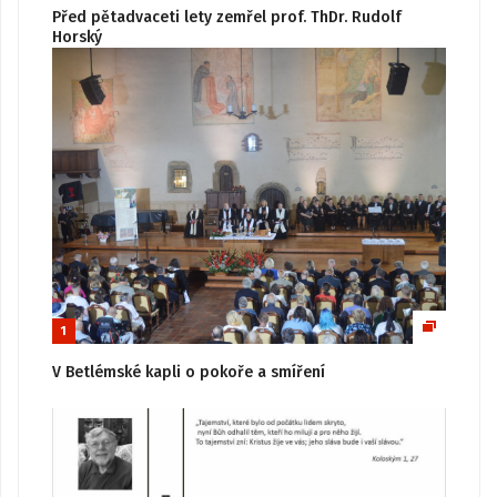
Před pětadvaceti lety zemřel prof. ThDr. Rudolf
Horský
1
V Betlémské kapli o pokoře a smíření