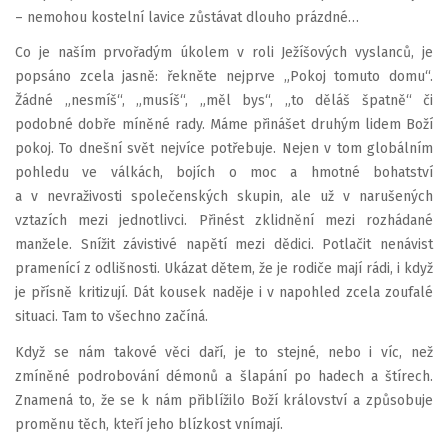
– nemohou kostelní lavice zůstávat dlouho prázdné…
Co je naším prvořadým úkolem v roli Ježíšových vyslanců, je
popsáno zcela jasně: řekněte nejprve „Pokoj tomuto domu“.
Žádné „nesmíš“, „musíš“, „měl bys“, „to děláš špatně“ či
podobné dobře míněné rady. Máme přinášet druhým lidem Boží
pokoj. To dnešní svět nejvíce potřebuje. Nejen v tom globálním
pohledu ve válkách, bojích o moc a hmotné bohatství
a v nevraživosti společenských skupin, ale už v narušených
vztazích mezi jednotlivci. Přinést zklidnění mezi rozhádané
manžele. Snížit závistivé napětí mezi dědici. Potlačit nenávist
pramenící z odlišnosti. Ukázat dětem, že je rodiče mají rádi, i když
je přísně kritizují. Dát kousek naděje i v napohled zcela zoufalé
situaci. Tam to všechno začíná.
Když se nám takové věci daří, je to stejné, nebo i víc, než
zmíněné podrobování démonů a šlapání po hadech a štírech.
Znamená to, že se k nám přiblížilo Boží království a způsobuje
proměnu těch, kteří jeho blízkost vnímají.