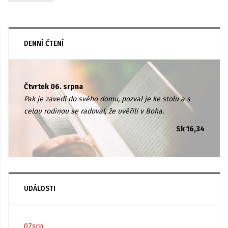
DENNÍ ČTENÍ
Čtvrtek 06. srpna
Pak je zavedl do svého domu, pozval je ke stolu a s
celou rodinou se radoval, že uvěřili v Boha.
Sk 16,34
UDÁLOSTI
07
srp