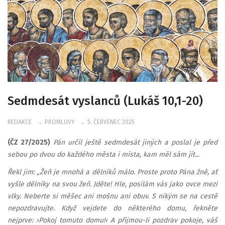
Sedmdesát vyslanců (Lukáš 10,1-20)
REDAKCE
PROMLUVY
5. ČERVENEC 2025
(ČZ 27/2025)
Pán určil ještě sedmdesát jiných a poslal je před
sebou po dvou do každého města i místa, kam měl sám jít...
Řekl jim: „Žeň je mnohá a dělníků málo. Proste proto Pána žně, ať
vyšle dělníky na svou žeň. Jděte! Hle, posílám vás jako ovce mezi
vlky. Neberte si měšec ani mošnu ani obuv. S nikým se na cestě
nepozdravujte. Když vejdete do některého domu, řekněte
nejprve: ›Pokoj tomuto domu!‹ A přijmou-li pozdrav pokoje, váš