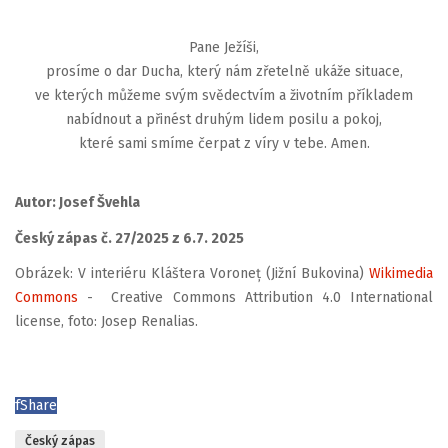
Pane Ježíši,
prosíme o dar Ducha, který nám zřetelně ukáže situace,
ve kterých můžeme svým svědectvím a životním příkladem
nabídnout a přinést druhým lidem posilu a pokoj,
které sami smíme čerpat z víry v tebe. Amen.
Autor: Josef Švehla
Český zápas č. 27/2025 z 6.7. 2025
Obrázek: V interiéru Kláštera Voroneț (Jižní Bukovina)
Wikimedia
Commons
- Creative Commons Attribution 4.0 International
license, foto: Josep Renalias.
f
Share
Český zápas