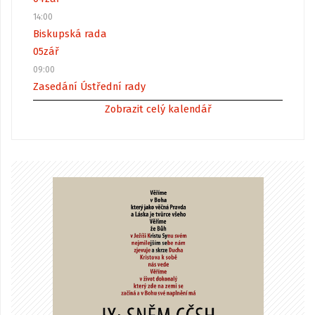
14:00
Biskupská rada
05
zář
09:00
Zasedání Ústřední rady
Zobrazit celý kalendář