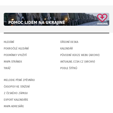
HLEDÁNÍ
ÚŘEDNÍ DESKA
POKROČILÉ HLEDÁNÍ
KALENDÁŘ
PODMÍNKY VYUŽITÍ
PŮVODNÍ VERZE WEBU (ARCHIV)
MAPA STRÁNEK
AKTUALNE.CCSH.CZ (ARCHIV)
TIRÁŽ
PODLE ŠTÍTKŮ
MELODIE PÍSNÍ ZPĚVNÍKU
ČASOPISY KE STAŽENÍ
Z ČESKÉHO ZÁPASU
EXPORT KALENDÁŘE
MAPA ADRESÁŘE