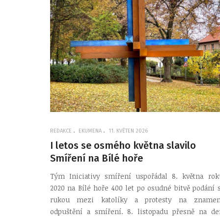
REDAKCE
EKUMENA
11. KVĚTEN 2026
I letos se osmého května slavilo
Smíření na Bílé hoře
Tým Iniciativy smíření uspořádal 8. května rok
2020 na Bílé hoře 400 let po osudné bitvě podání s
rukou mezi katolíky a protesty na znamen
odpuštění a smíření. 8. listopadu přesně na de