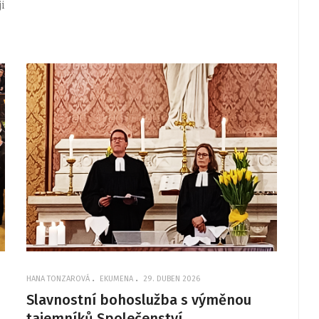
i
HANA TONZAROVÁ
EKUMENA
29. DUBEN 2026
Slavnostní bohoslužba s výměnou
tajemníků Společenství