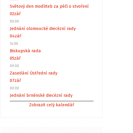
Světový den modliteb za péči o stvoření
02
zář
00:00
Jednání olomoucké diecézní rady
04
zář
14:00
Biskupská rada
05
zář
09:00
Zasedání Ústřední rady
07
zář
00:00
Jednání brněnské diecézní rady
Zobrazit celý kalendář