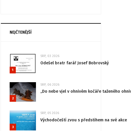
NEJČTENĚJŠÍ
SRP, 03 2026
Odešel bratr farář Josef Bobrovský
1
SRP, 06 2026
„Do nebe vjel v ohnivém kočáře taženého ohni
2
SRP, 05 2026
Východočeští zvou s předstihem na své akce
3