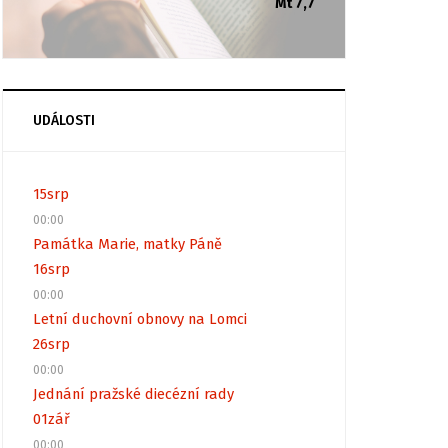
Mt 7,7
UDÁLOSTI
15
srp
00:00
Památka Marie, matky Páně
16
srp
00:00
Letní duchovní obnovy na Lomci
26
srp
00:00
Jednání pražské diecézní rady
01
zář
00:00