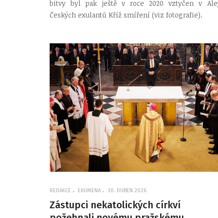
bitvy byl pak ještě v roce 2020 vztyčen v Alej
Českých exulantů Kříž smíření (viz fotografie).
REDAKCE
EKUMENA
30. DUBEN 2026
Zástupci nekatolických církví
požehnali novému pražskému