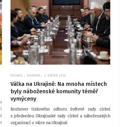
REDAKCE
EKUMENA
6. KVĚTEN 2026
Válka na Ukrajině: Na mnoha místech
byly náboženské komunity téměř
vymýceny
u
i
Rozhovor tiskového odboru Světové rady církví
í
s předsedou Ukrajinské rady církví a náboženských
n
organizací o válce na Ukrajině.