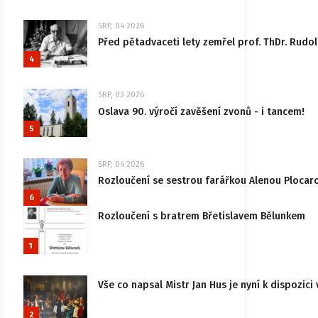
SRP, 04 2026
Před pětadvaceti lety zemřel prof. ThDr. Rudo
4
SRP, 03 2026
Oslava 90. výročí zavěšení zvonů - i tancem!
5
SRP, 04 2026
Rozloučení se sestrou farářkou Alenou Plocar
6
Rozloučení s bratrem Břetislavem Bělunkem
1
Vše co napsal Mistr Jan Hus je nyní k dispozici 
2