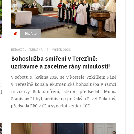
10x foto
REDAKCE
EKUMENA
11. KVĚTEN 2026
Bohoslužba smíření v Terezíně:
uzdravme a zacelme rány minulosti!
V sobotu 9. května 2026 se v kostele Vzkříšení Páně
v Terezíně konala ekumenická bohoslužba v rámci
l
iniciativy Rok smíření, kterou předsedali Mons.
í
Stanislav Přibyl, arcibiskup pražský a Pavel Pokorný,
předseda ERC v ČR a synodní senior ČCE.