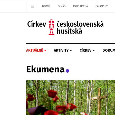
DOMŮ
O NÁS
PATRIARCHA
ČASOPISY
AKTUÁLNĚ
AKTIVITY
CÍRKEV
DOKUM
Ekumena