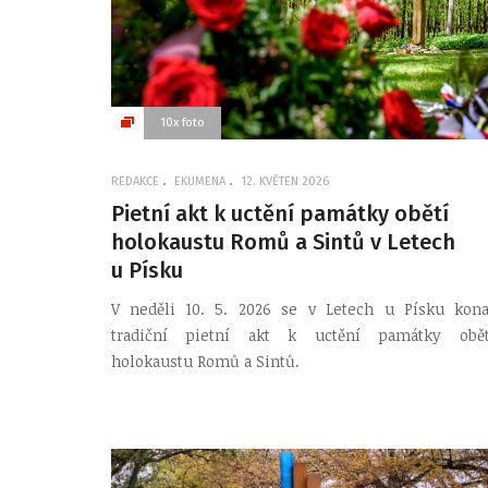
10x foto
REDAKCE
EKUMENA
12. KVĚTEN 2026
Pietní akt k uctění památky obětí
holokaustu Romů a Sintů v Letech
u Písku
V neděli 10. 5. 2026 se v Letech u Písku kona
tradiční pietní akt k uctění památky obět
holokaustu Romů a Sintů.