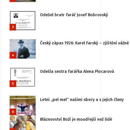
Odešel bratr farář Josef Bobrovský
3
Český zápas 1926: Karel Farský – zjištění vážn
4
Odešla sestra farářka Alena Plocarová
5
Letní „pel mel“ našimi sbory a s jejich členy
6
Bláznovství Boží je moudřejší než lidé