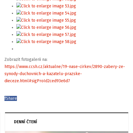
Zobrazit fotogalerii na:
https://www.ccsh.cz/aktualne/19-nase-cirkev/2890-zabery-ze-
synody-duchovnich-a-kazatelu-prazske-
dieceze.html#sigProId2ced93e6d7
f
Share
DENNÍ ČTENÍ