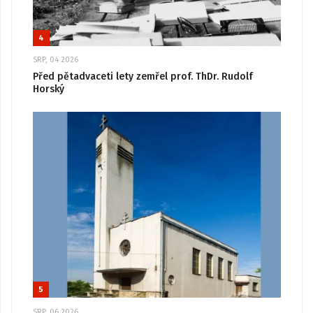
4
SRP, 04 2026
Před pětadvaceti lety zemřel prof. ThDr. Rudolf
Horský
5
SRP, 06 2026