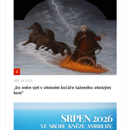
2
SRP, 06 2026
„Do nebe vjel v ohnivém kočáře taženého ohnivými
koni“