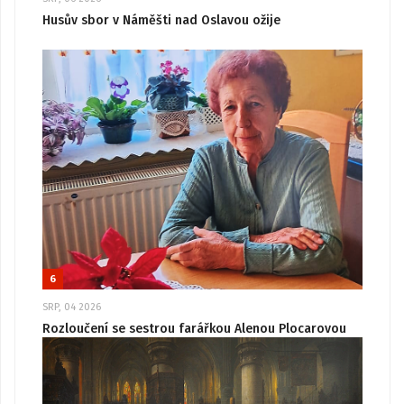
Husův sbor v Náměšti nad Oslavou ožije
6
SRP, 04 2026
Rozloučení se sestrou farářkou Alenou Plocarovou