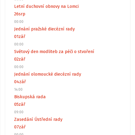
Letní duchovní obnovy na Lomci
26
srp
00:00
Jednání pražské diecézní rady
01
zář
00:00
Světový den modliteb za péči o stvoření
02
zář
00:00
Jednání olomoucké diecézní rady
04
zář
14:00
Biskupská rada
05
zář
09:00
Zasedání Ústřední rady
07
zář
00:00