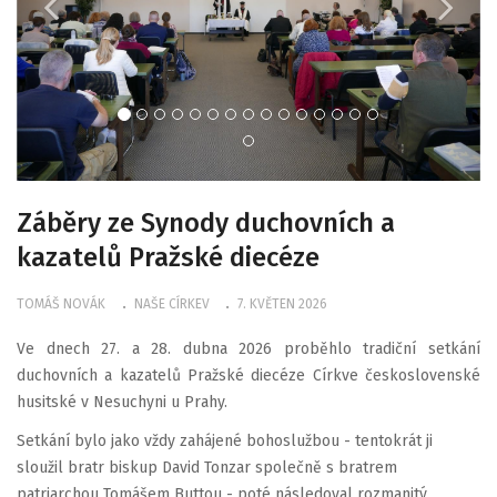
Záběry ze Synody duchovních a
kazatelů Pražské diecéze
TOMÁŠ NOVÁK
NAŠE CÍRKEV
7. KVĚTEN 2026
Ve dnech 27. a 28. dubna 2026 proběhlo tradiční setkání
duchovních a kazatelů Pražské diecéze Církve československé
husitské v Nesuchyni u Prahy.
Setkání bylo jako vždy zahájené bohoslužbou - tentokrát ji
sloužil bratr biskup David Tonzar společně s bratrem
patriarchou Tomášem Buttou - poté následoval rozmanitý