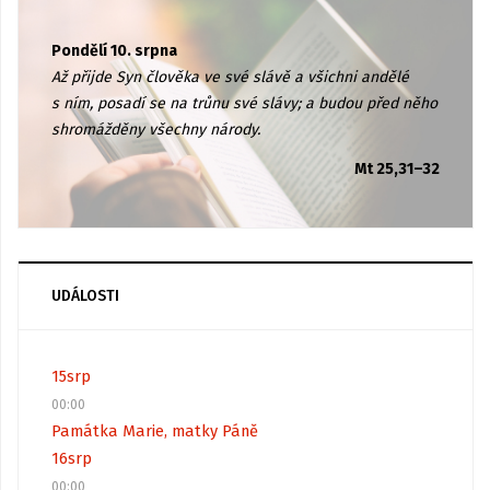
Pondělí 10. srpna
Až přijde Syn člověka ve své slávě a všichni andělé
s ním, posadí se na trůnu své slávy; a budou před něho
shromážděny všechny národy.
Mt 25,31–32
UDÁLOSTI
15
srp
00:00
Památka Marie, matky Páně
16
srp
00:00