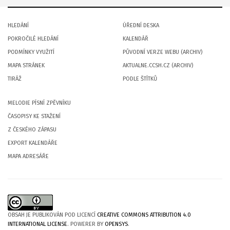
HLEDÁNÍ
ÚŘEDNÍ DESKA
POKROČILÉ HLEDÁNÍ
KALENDÁŘ
PODMÍNKY VYUŽITÍ
PŮVODNÍ VERZE WEBU (ARCHIV)
MAPA STRÁNEK
AKTUALNE.CCSH.CZ (ARCHIV)
TIRÁŽ
PODLE ŠTÍTKŮ
MELODIE PÍSNÍ ZPĚVNÍKU
ČASOPISY KE STAŽENÍ
Z ČESKÉHO ZÁPASU
EXPORT KALENDÁŘE
MAPA ADRESÁŘE
OBSAH JE PUBLIKOVÁN POD LICENCÍ
CREATIVE COMMONS ATTRIBUTION 4.0
INTERNATIONAL LICENSE
. POWERER BY
OPENSYS
.