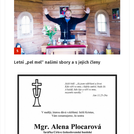
5
Letní „pel mel“ našimi sbory a s jejich členy