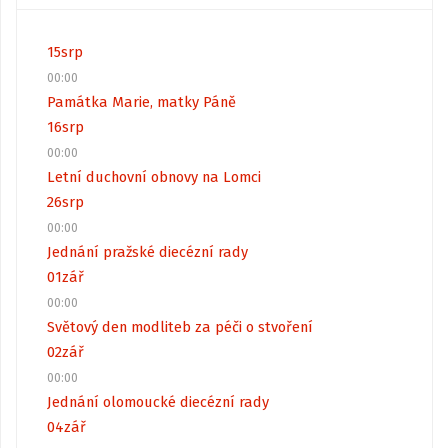
15
srp
00:00
Památka Marie, matky Páně
16
srp
00:00
Letní duchovní obnovy na Lomci
26
srp
00:00
Jednání pražské diecézní rady
01
zář
00:00
Světový den modliteb za péči o stvoření
02
zář
00:00
Jednání olomoucké diecézní rady
04
zář