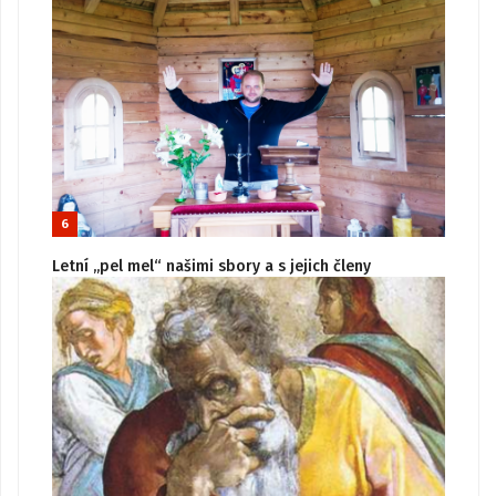
6
Letní „pel mel“ našimi sbory a s jejich členy