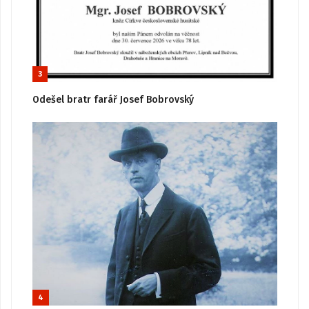
3
Odešel bratr farář Josef Bobrovský
4