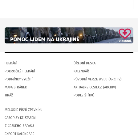
HLEDÁNÍ
ÚŘEDNÍ DESKA
POKROČILÉ HLEDÁNÍ
KALENDÁŘ
PODMÍNKY VYUŽITÍ
PŮVODNÍ VERZE WEBU (ARCHIV)
MAPA STRÁNEK
AKTUALNE.CCSH.CZ (ARCHIV)
TIRÁŽ
PODLE ŠTÍTKŮ
MELODIE PÍSNÍ ZPĚVNÍKU
ČASOPISY KE STAŽENÍ
Z ČESKÉHO ZÁPASU
EXPORT KALENDÁŘE