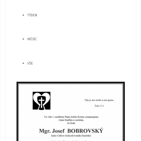
TÝDEN
MĚSÍC
VŠE