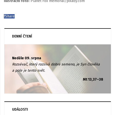
Ilustrační foto:
Planet Fox memorial/pixaby.com
f
Share
DENNÍ ČTENÍ
Neděle 09. srpna
Rozsévač, který rozsívá dobré semeno, je Syn člověka
a pole je tento svět.
Mt 13,37–38
UDÁLOSTI