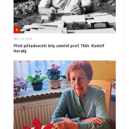
5
SRP, 04 2026
Před pětadvaceti lety zemřel prof. ThDr. Rudolf
Horský