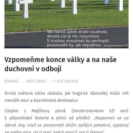
Vzpomeňme konce války a na naše
duchovní v odboji
REDAKCE
NAŠE CÍRKEV
7. KVĚTEN 2026
Druhá světová válka ukázala, jak tragické důsledky může mít
zneužití moci a bezohledná dominance.
Citujme z Mojžíšovy písně (Deuteronomium 32) verš
k připomínání historie a učení od předků: „
Rozpomeň se na
dávné dny, snaž se porozumět létům zašlých pokolení, vyptávej
se svého otce, on ti poví, svých starců, oni ti řeknou
“