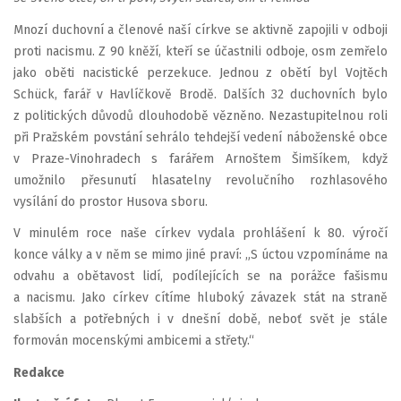
Mnozí duchovní a členové naší církve se aktivně zapojili v odboji
proti nacismu. Z 90 kněží, kteří se účastnili odboje, osm zemřelo
jako oběti nacistické perzekuce. Jednou z obětí byl Vojtěch
Schück, farář v Havlíčkově Brodě. Dalších 32 duchovních bylo
z politických důvodů dlouhodobě vězněno. Nezastupitelnou roli
při Pražském povstání sehrálo tehdejší vedení náboženské obce
v Praze-Vinohradech s farářem Arnoštem Šimšíkem, když
umožnilo přesunutí hlasatelny revolučního rozhlasového
vysílání do prostor Husova sboru.
V minulém roce naše církev vydala prohlášení k 80. výročí
konce války a v něm se mimo jiné praví: „S úctou vzpomínáme na
odvahu a obětavost lidí, podílejících se na porážce fašismu
a nacismu. Jako církev cítíme hluboký závazek stát na straně
slabších a potřebných i v dnešní době, neboť svět je stále
formován mocenskými ambicemi a střety.“
Redakce