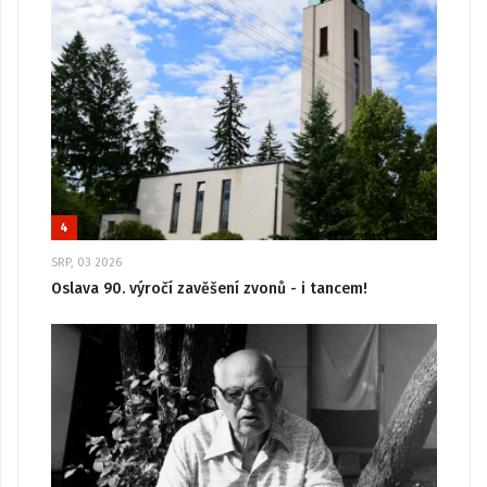
4
SRP, 03 2026
Oslava 90. výročí zavěšení zvonů - i tancem!