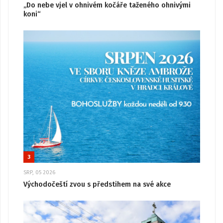
„Do nebe vjel v ohnivém kočáře taženého ohnivými
koni“
3
SRP, 05 2026
Východočeští zvou s předstihem na své akce