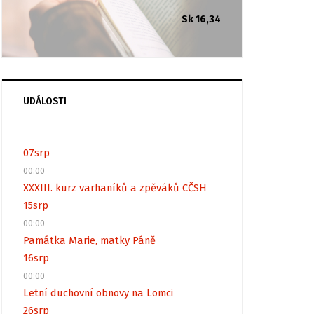
Sk 16,34
UDÁLOSTI
07
srp
00:00
XXXIII. kurz varhaníků a zpěváků CČSH
15
srp
00:00
Památka Marie, matky Páně
16
srp
00:00
Letní duchovní obnovy na Lomci
26
srp