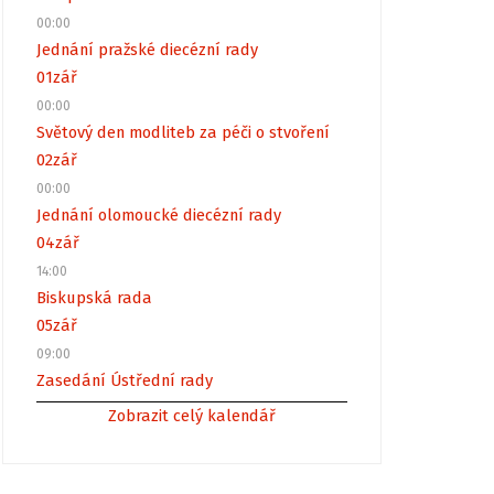
00:00
Jednání pražské diecézní rady
01
zář
00:00
Světový den modliteb za péči o stvoření
02
zář
00:00
Jednání olomoucké diecézní rady
04
zář
14:00
Biskupská rada
05
zář
09:00
Zasedání Ústřední rady
Zobrazit celý kalendář