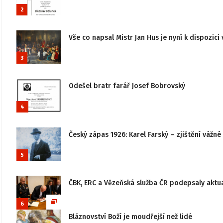
2
Vše co napsal Mistr Jan Hus je nyní k dispozici 
3
Odešel bratr farář Josef Bobrovský
4
Český zápas 1926: Karel Farský – zjištění vážn
5
ČBK, ERC a Vězeňská služba ČR podepsaly aktu
6
Bláznovství Boží je moudřejší než lidé