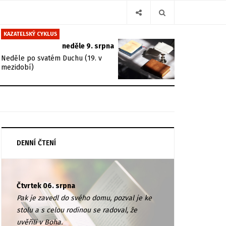
KAZATELSKÝ CYKLUS
neděle 9. srpna
Neděle po svatém Duchu (19. v
mezidobí)
DENNÍ ČTENÍ
Čtvrtek 06. srpna
Pak je zavedl do svého domu, pozval je ke
stolu a s celou rodinou se radoval, že
uvěřili v Boha.