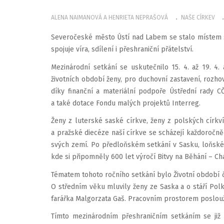
ALENA NAIMANOVÁ A HENRIETA NEPRAŠOVÁ
NAŠE CÍRKEV
Severočeské město Ústí nad Labem se stalo místem set
spojuje víra, sdílení i přeshraniční přátelství.
Mezinárodní setkání se uskutečnilo 15. 4. až 19. 
životních období ženy, pro duchovní zastavení, rozhov
díky finanční a materiální podpoře Ústřední rady 
a také dotace Fondu malých projektů Interreg.
Ženy z luterské saské církve, ženy z polských círk
a pražské diecéze naší církve se scházejí každoročně
svých zemí. Po předloňském setkání v Sasku, loňské
kde si připomněly 600 let výročí Bitvy na Běhání – Ch
Tématem tohoto ročního setkání bylo Životní období čl
O středním věku mluvily ženy ze Saska a o stáří Pol
farářka Malgorzata Gaš. Pracovním prostorem poslouž
Tímto mezinárodním přeshraničním setkáním se již r