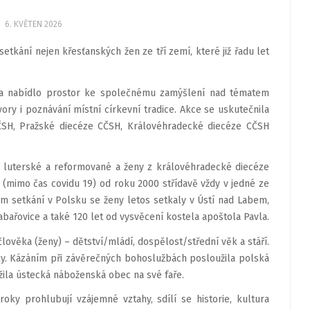
6. KVĚTEN 2026
kání nejen křesťanských žen ze tří zemí, které již řadu let
4. a nabídlo prostor ke společnému zamýšlení nad tématem
ory i poznávání místní církevní tradice. Akce se uskutečnila
CČSH, Pražské diecéze CČSH, Královéhradecké diecéze CČSH
ví luterské a reformované a ženy z královéhradecké diecéze
 (mimo čas covidu 19) od roku 2000 střídavě vždy v jedné ze
m setkání v Polsku se ženy letos setkaly v Ústí nad Labem,
abařovice a také 120 let od vysvěcení kostela apoštola Pavla.
ověka (ženy) – dětství/mládí, dospělost/střední věk a stáří.
ky. Kázáním při závěrečných bohoslužbách posloužila polská
ila ústecká náboženská obec na své faře.
oky prohlubují vzájemné vztahy, sdílí se historie, kultura