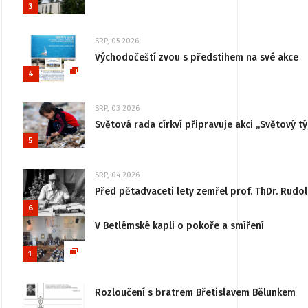
3
SRP, 05 2026
Východočeští zvou s předstihem na své akce
4
SRP, 03 2026
Světová rada církví připravuje akci „Světový tý
5
SRP, 04 2026
Před pětadvaceti lety zemřel prof. ThDr. Rudo
6
V Betlémské kapli o pokoře a smíření
1
Rozloučení s bratrem Břetislavem Bělunkem