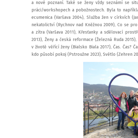
a nové poznaní. Také se ženy vždy seznámí se situ
práci/workshopech a pobožnostech. Byla to napříkla
ecumenica (Varšava 2004), Služba žen v církvích (Ja
nekatolictví (Rychnov nad Kněžnou 2009), Co se pro 
a zítra (Varšava 2011), Křesťanky a sdělovací pros
2013), Ženy a česká reformace (Železná Ruda 2015), 
v životě věřící ženy (Bialsko Biala 2017), Čas. Čas? 
kdo působí pokoj (Pstroužne 2023), Světlo (Zehren 20