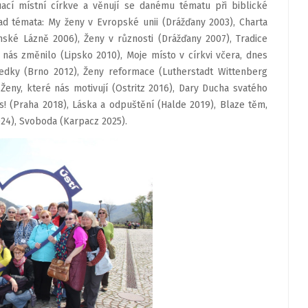
ací místní církve a věnují se danému tématu při biblické
d témata: My ženy v Evropské unii (Drážďany 2003), Charta
nské Lázně 2006), Ženy v různosti (Drážďany 2007), Tradice
nás změnilo (Lipsko 2010), Moje místo v církvi včera, dnes
tředky (Brno 2012), Ženy reformace (Lutherstadt Wittenberg
Ženy, které nás motivují (Ostritz 2016), Dary Ducha svatého
Čas! (Praha 2018), Láska a odpuštění (Halde 2019), Blaze těm,
24), Svoboda (Karpacz 2025).