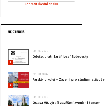
Zobrazit úřední desku
NEJČTENĚJŠÍ
SRP, 03 2026
Odešel bratr farář Josef Bobrovský
1
ČVC, 31 2026
Farského kolej – Zázemí pro studium a život v 
2
SRP, 03 2026
Oslava 90. výročí zavěšení zvonů - i tancem!