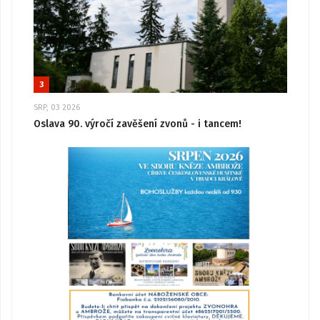
3
SRP, 03 2026
Oslava 90. výročí zavěšení zvonů - i tancem!