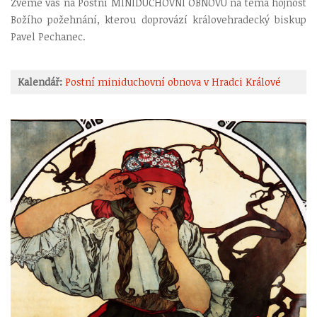
Zveme vás na Postní MINIDUCHOVNÍ OBNOVU na téma hojnost
Božího požehnání, kterou doprovází královehradecký biskup
Pavel Pechanec.
Kalendář:
Postní miniduchovní obnova v Hradci Králové