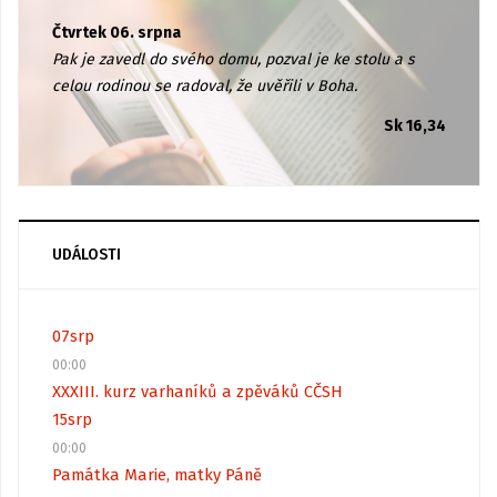
Čtvrtek 06. srpna
Pak je zavedl do svého domu, pozval je ke stolu a s
celou rodinou se radoval, že uvěřili v Boha.
Sk 16,34
UDÁLOSTI
07
srp
00:00
XXXIII. kurz varhaníků a zpěváků CČSH
15
srp
00:00
Památka Marie, matky Páně