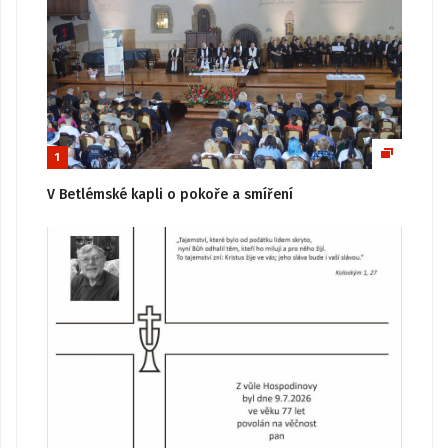
1
V Betlémské kapli o pokoře a smíření