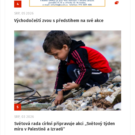
4
SRP, 05 2026
Východočeští zvou s předstihem na své akce
5
SRP, 03 2026
Světová rada církví připravuje akci „Světový týden
míru v Palestině a Izraeli“