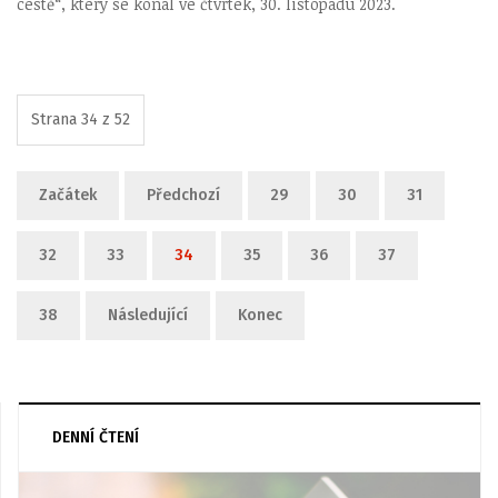
cestě“, který se konal ve čtvrtek, 30. listopadu 2023.
Strana 34 z 52
Začátek
Předchozí
29
30
31
32
33
34
35
36
37
38
Následující
Konec
DENNÍ ČTENÍ