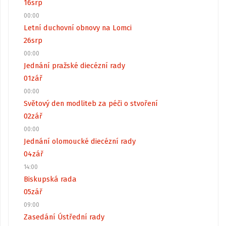
16
srp
00:00
Letní duchovní obnovy na Lomci
26
srp
00:00
Jednání pražské diecézní rady
01
zář
00:00
Světový den modliteb za péči o stvoření
02
zář
00:00
Jednání olomoucké diecézní rady
04
zář
14:00
Biskupská rada
05
zář
09:00
Zasedání Ústřední rady