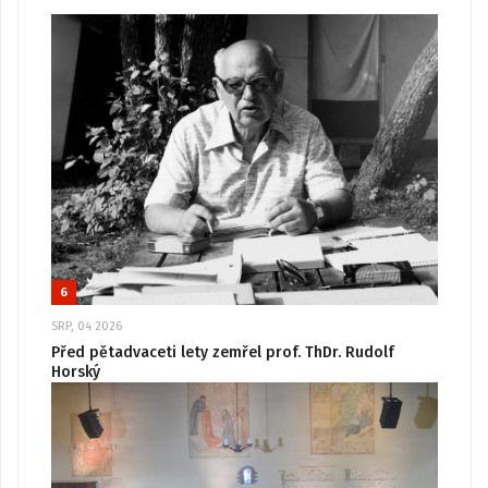
6
SRP, 04 2026
Před pětadvaceti lety zemřel prof. ThDr. Rudolf
Horský