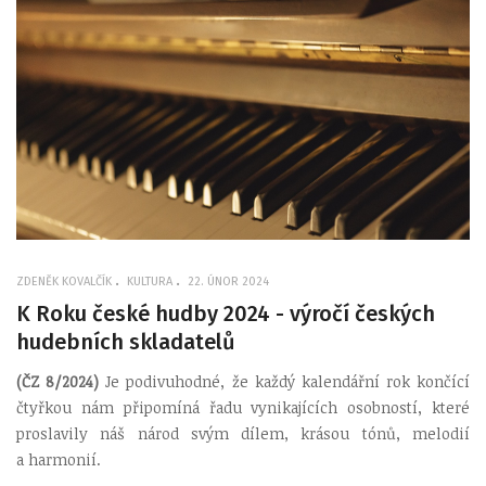
ZDENĚK KOVALČÍK
KULTURA
22. ÚNOR 2024
K Roku české hudby 2024 - výročí českých
hudebních skladatelů
(ČZ 8/2024)
Je podivuhodné, že každý kalendářní rok končící
čtyřkou nám připomíná řadu vynikajících osobností, které
proslavily náš národ svým dílem, krásou tónů, melodií
a harmonií.