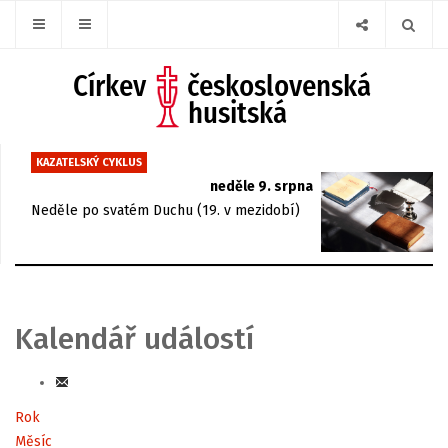
KAZATELSKÝ CYKLUS
neděle 9. srpna
Neděle po svatém Duchu (19. v mezidobí)
Kalendář událostí
Rok
Měsíc