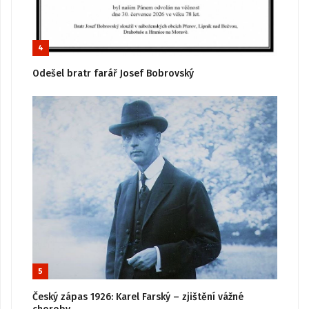
4
Odešel bratr farář Josef Bobrovský
5
Český zápas 1926: Karel Farský – zjištění vážné