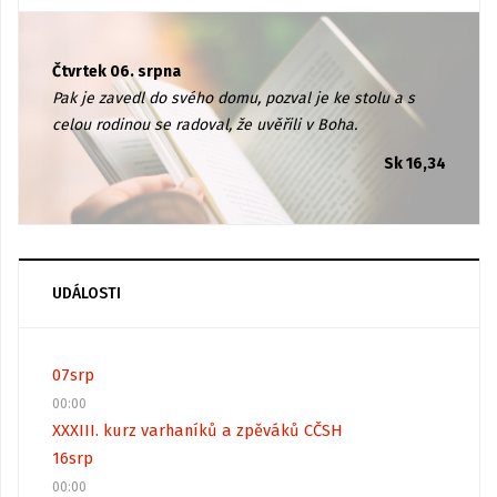
Čtvrtek 06. srpna
Pak je zavedl do svého domu, pozval je ke stolu a s
celou rodinou se radoval, že uvěřili v Boha.
Sk 16,34
UDÁLOSTI
07
srp
00:00
XXXIII. kurz varhaníků a zpěváků CČSH
16
srp
00:00