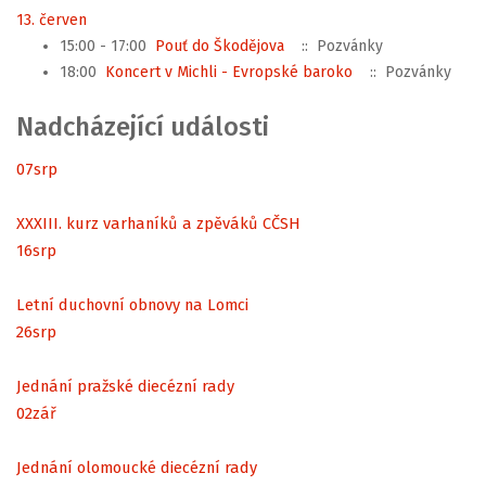
13. červen
15:00 - 17:00
Pouť do Škodějova
:: Pozvánky
18:00
Koncert v Michli - Evropské baroko
:: Pozvánky
Nadcházející události
07
srp
XXXIII. kurz varhaníků a zpěváků CČSH
16
srp
Letní duchovní obnovy na Lomci
26
srp
Jednání pražské diecézní rady
02
zář
Jednání olomoucké diecézní rady