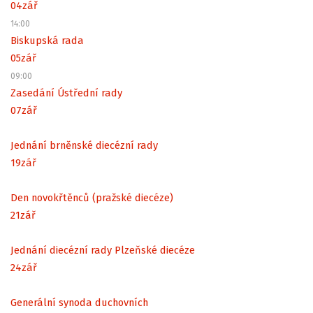
04
zář
14:00
Biskupská rada
05
zář
09:00
Zasedání Ústřední rady
07
zář
Jednání brněnské diecézní rady
19
zář
Den novokřtěnců (pražské diecéze)
21
zář
Jednání diecézní rady Plzeňské diecéze
24
zář
Generální synoda duchovních