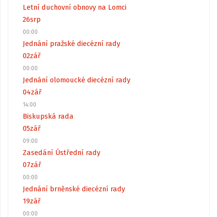
Letní duchovní obnovy na Lomci
26
srp
00:00
Jednání pražské diecézní rady
02
zář
00:00
Jednání olomoucké diecézní rady
04
zář
14:00
Biskupská rada
05
zář
09:00
Zasedání Ústřední rady
07
zář
00:00
Jednání brněnské diecézní rady
19
zář
00:00