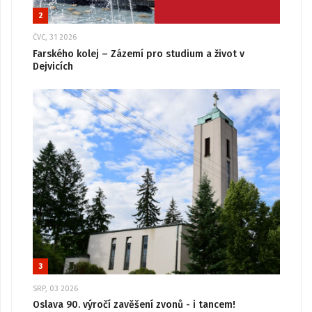
2
ČVC, 31 2026
Farského kolej – Zázemí pro studium a život v
Dejvicích
3
SRP, 03 2026
Oslava 90. výročí zavěšení zvonů - i tancem!