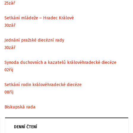
25
zář
Setkání mládeže – Hradec Králové
30
zář
Jednání pražské diecézní rady
30
zář
Synoda duchovních a kazatelů královéhradecké diecéze
02
říj
Setkání rodin královéhradecké diecéze
08
říj
Biskupská rada
DENNÍ ČTENÍ