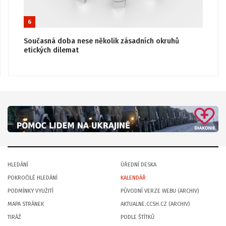
6
Současná doba nese několik zásadních okruhů
etických dilemat
HLEDÁNÍ
ÚŘEDNÍ DESKA
POKROČILÉ HLEDÁNÍ
KALENDÁŘ
PODMÍNKY VYUŽITÍ
PŮVODNÍ VERZE WEBU (ARCHIV)
MAPA STRÁNEK
AKTUALNE.CCSH.CZ (ARCHIV)
TIRÁŽ
PODLE ŠTÍTKŮ