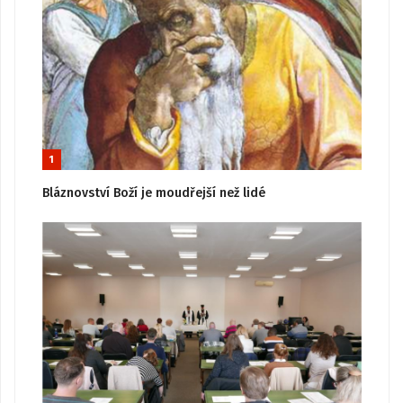
1
Bláznovství Boží je moudřejší než lidé