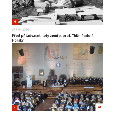
6
SRP, 04 2026
Před pětadvaceti lety zemřel prof. ThDr. Rudolf
Horský
1