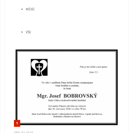
MĚSÍC
VŠE
1
SRP, 03 2026