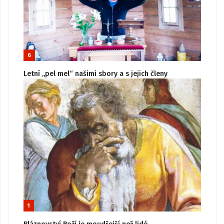
6
Letní „pel mel“ našimi sbory a s jejich členy
1