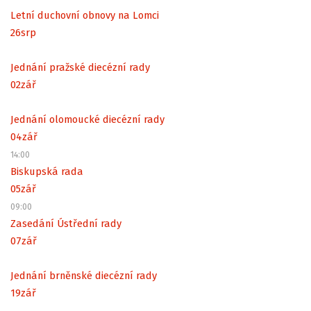
Letní duchovní obnovy na Lomci
26
srp
Jednání pražské diecézní rady
02
zář
Jednání olomoucké diecézní rady
04
zář
14:00
Biskupská rada
05
zář
09:00
Zasedání Ústřední rady
07
zář
Jednání brněnské diecézní rady
19
zář