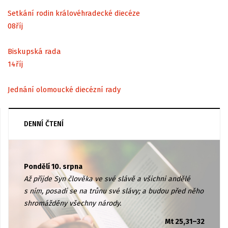
Setkání rodin královéhradecké diecéze
08
říj
Biskupská rada
14
říj
Jednání olomoucké diecézní rady
DENNÍ ČTENÍ
Pondělí 10. srpna
Až přijde Syn člověka ve své slávě a všichni andělé
s ním, posadí se na trůnu své slávy; a budou před něho
shromážděny všechny národy.
Mt 25,31–32