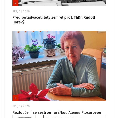
5
SRP, 04 2026
Před pětadvaceti lety zemřel prof. ThDr. Rudolf
Horský
6
SRP, 04 2026
Rozloučení se sestrou farářkou Alenou Plocarovou