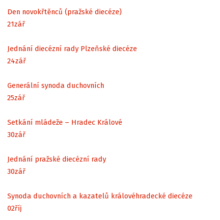
Den novokřtěnců (pražské diecéze)
21
zář
Jednání diecézní rady Plzeňské diecéze
24
zář
Generální synoda duchovních
25
zář
Setkání mládeže – Hradec Králové
30
zář
Jednání pražské diecézní rady
30
zář
Synoda duchovních a kazatelů královéhradecké diecéze
02
říj