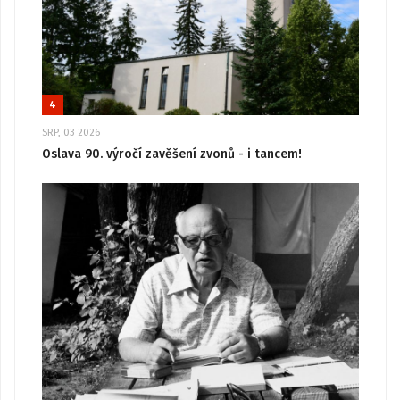
4
SRP, 03 2026
Oslava 90. výročí zavěšení zvonů - i tancem!