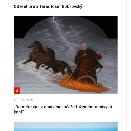
Odešel bratr farář Josef Bobrovský
2
SRP, 06 2026
„Do nebe vjel v ohnivém kočáře taženého ohnivými
koni“