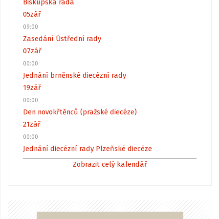
Biskupská rada
05
zář
09:00
Zasedání Ústřední rady
07
zář
00:00
Jednání brněnské diecézní rady
19
zář
00:00
Den novokřtěnců (pražské diecéze)
21
zář
00:00
Jednání diecézní rady Plzeňské diecéze
Zobrazit celý kalendář