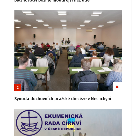
Bláznovství Boží je moudřejší než lidé
2
Synoda duchovních pražské diecéze v Nesuchyni