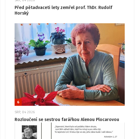
SRP, 04 2026
Před pětadvaceti lety zemřel prof. ThDr. Rudolf
Horský
6
SRP, 04 2026
Rozloučení se sestrou farářkou Alenou Plocarovou