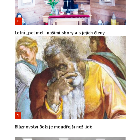
6
Letní „pel mel“ našimi sbory a s jejich členy
1
Bláznovství Boží je moudřejší než lidé