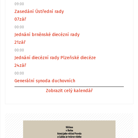
09:00
Zasedání Ústřední rady
07
zář
00:00
Jednání brněnské diecézní rady
21
zář
00:00
Jednání diecézní rady Plzeňské diecéze
24
zář
00:00
Generální synoda duchovních
Zobrazit celý kalendář