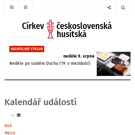
KAZATELSKÝ CYKLUS
neděle 9. srpna
Neděle po svatém Duchu (19. v mezidobí)
Kalendář událostí
Rok
Měsíc