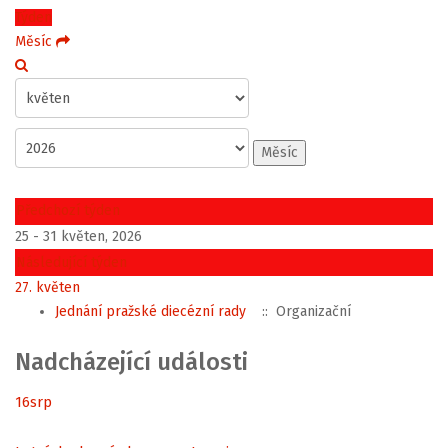
Týden
Měsíc
Měsíc
Předchozí týden
25 - 31 květen, 2026
Následující týden
27. květen
Jednání pražské diecézní rady
:: Organizační
Nadcházející události
16
srp