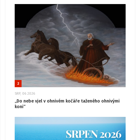
2
SRP, 06 2026
„Do nebe vjel v ohnivém kočáře taženého ohnivými
koni“