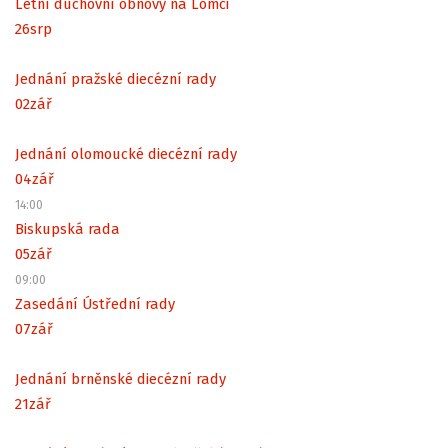
Letní duchovní obnovy na Lomci
26
srp
Jednání pražské diecézní rady
02
zář
Jednání olomoucké diecézní rady
04
zář
14:00
Biskupská rada
05
zář
09:00
Zasedání Ústřední rady
07
zář
Jednání brněnské diecézní rady
21
zář