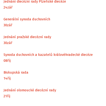
Jednání diecézní rady Plzeňské diecéze
24
zář
Generální synoda duchovních
30
zář
Jednání pražské diecézní rady
30
zář
Synoda duchovních a kazatelů královéhradecké diecéze
08
říj
Biskupská rada
14
říj
Jednání olomoucké diecézní rady
21
říj