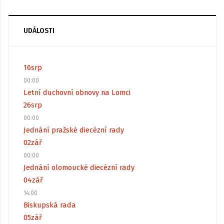
UDÁLOSTI
16
srp
00:00
Letní duchovní obnovy na Lomci
26
srp
00:00
Jednání pražské diecézní rady
02
zář
00:00
Jednání olomoucké diecézní rady
04
zář
14:00
Biskupská rada
05
zář