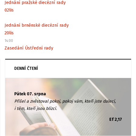
Jednání pražské diecézní rady
02
lis
Jednání brněnské diecézní rady
20
lis
14:00
Zasedání Ústřední rady
DENNÍ ČTENÍ
Pátek 07. srpna
Přišel a zvěstoval pokoj, pokoj vám, kteří jste dalecí,
i těm, kteří jsou blízcí.
Ef 2,17