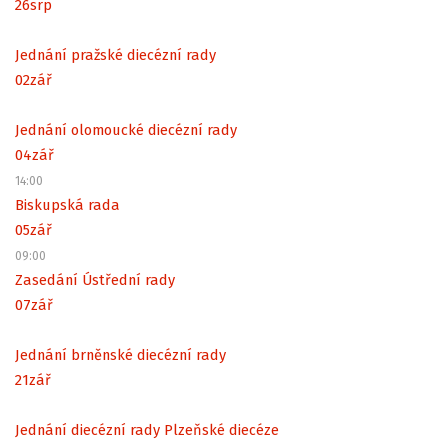
26
srp
Jednání pražské diecézní rady
02
zář
Jednání olomoucké diecézní rady
04
zář
14:00
Biskupská rada
05
zář
09:00
Zasedání Ústřední rady
07
zář
Jednání brněnské diecézní rady
21
zář
Jednání diecézní rady Plzeňské diecéze