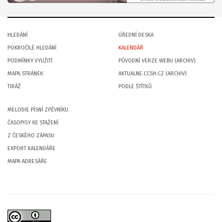
HLEDÁNÍ
ÚŘEDNÍ DESKA
POKROČILÉ HLEDÁNÍ
KALENDÁŘ
PODMÍNKY VYUŽITÍ
PŮVODNÍ VERZE WEBU (ARCHIV)
MAPA STRÁNEK
AKTUALNE.CCSH.CZ (ARCHIV)
TIRÁŽ
PODLE ŠTÍTKŮ
MELODIE PÍSNÍ ZPĚVNÍKU
ČASOPISY KE STAŽENÍ
Z ČESKÉHO ZÁPASU
EXPORT KALENDÁŘE
MAPA ADRESÁŘE