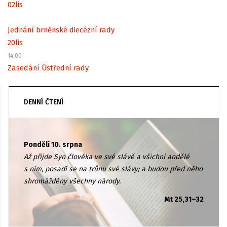
02
lis
Jednání brněnské diecézní rady
20
lis
14:00
Zasedání Ústřední rady
DENNÍ ČTENÍ
Pondělí 10. srpna
Až přijde Syn člověka ve své slávě a všichni andělé
s ním, posadí se na trůnu své slávy; a budou před něho
shromážděny všechny národy.
Mt 25,31–32