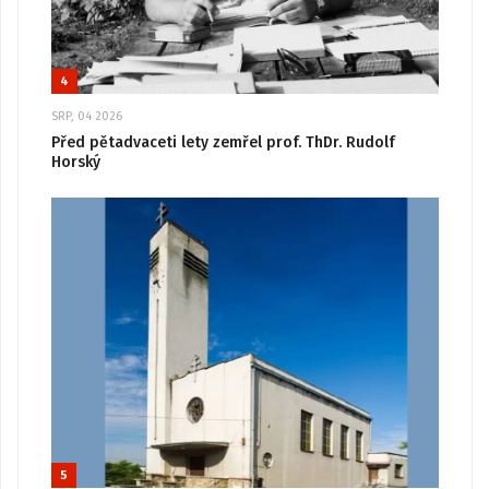
4
SRP, 04 2026
Před pětadvaceti lety zemřel prof. ThDr. Rudolf
Horský
5