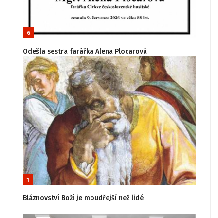
6
Odešla sestra farářka Alena Plocarová
1
Bláznovství Boží je moudřejší než lidé