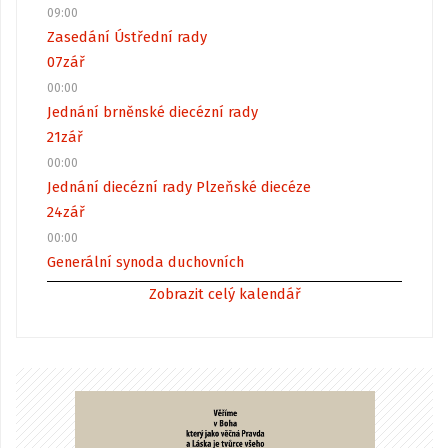
09:00
Zasedání Ústřední rady
07
zář
00:00
Jednání brněnské diecézní rady
21
zář
00:00
Jednání diecézní rady Plzeňské diecéze
24
zář
00:00
Generální synoda duchovních
Zobrazit celý kalendář