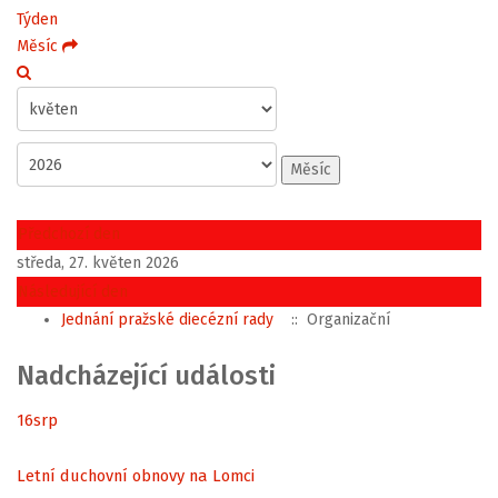
Týden
Měsíc
Měsíc
Předchozí den
středa, 27. květen 2026
Následující den
Jednání pražské diecézní rady
:: Organizační
Nadcházející události
16
srp
Letní duchovní obnovy na Lomci