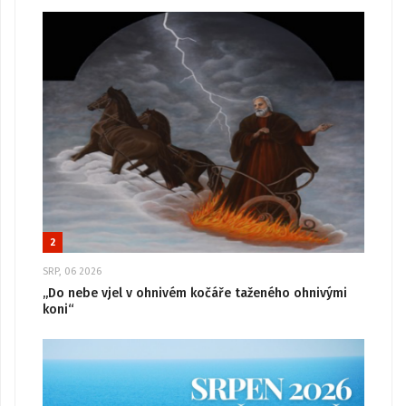
2
SRP, 06 2026
„Do nebe vjel v ohnivém kočáře taženého ohnivými
koni“