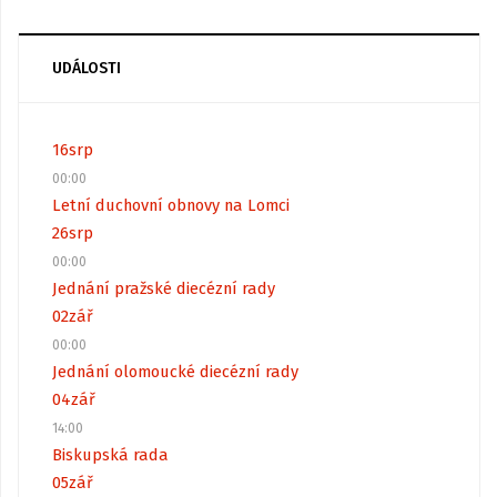
UDÁLOSTI
16
srp
00:00
Letní duchovní obnovy na Lomci
26
srp
00:00
Jednání pražské diecézní rady
02
zář
00:00
Jednání olomoucké diecézní rady
04
zář
14:00
Biskupská rada
05
zář