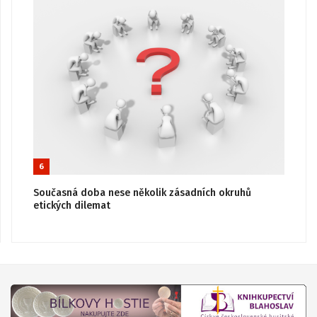
6
Současná doba nese několik zásadních okruhů
etických dilemat