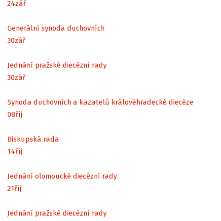
24
zář
Generální synoda duchovních
30
zář
Jednání pražské diecézní rady
30
zář
Synoda duchovních a kazatelů královéhradecké diecéze
08
říj
Biskupská rada
14
říj
Jednání olomoucké diecézní rady
21
říj
Jednání pražské diecézní rady