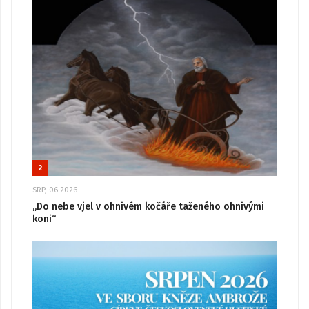
2
SRP, 06 2026
„Do nebe vjel v ohnivém kočáře taženého ohnivými
koni“