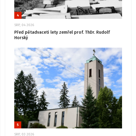
4
SRP, 04 2026
Před pětadvaceti lety zemřel prof. ThDr. Rudolf
Horský
5
SRP, 03 2026