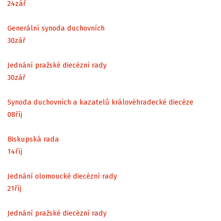
24
zář
Generální synoda duchovních
30
zář
Jednání pražské diecézní rady
30
zář
Synoda duchovních a kazatelů královéhradecké diecéze
08
říj
Biskupská rada
14
říj
Jednání olomoucké diecézní rady
21
říj
Jednání pražské diecézní rady