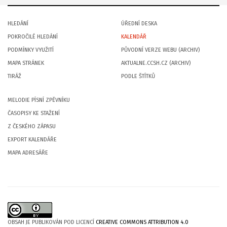
HLEDÁNÍ
ÚŘEDNÍ DESKA
POKROČILÉ HLEDÁNÍ
KALENDÁŘ
PODMÍNKY VYUŽITÍ
PŮVODNÍ VERZE WEBU (ARCHIV)
MAPA STRÁNEK
AKTUALNE.CCSH.CZ (ARCHIV)
TIRÁŽ
PODLE ŠTÍTKŮ
MELODIE PÍSNÍ ZPĚVNÍKU
ČASOPISY KE STAŽENÍ
Z ČESKÉHO ZÁPASU
EXPORT KALENDÁŘE
MAPA ADRESÁŘE
OBSAH JE PUBLIKOVÁN POD LICENCÍ
CREATIVE COMMONS ATTRIBUTION 4.0