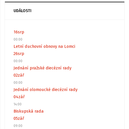
UDÁLOSTI
16
srp
00:00
Letní duchovní obnovy na Lomci
26
srp
00:00
Jednání pražské diecézní rady
02
zář
00:00
Jednání olomoucké diecézní rady
04
zář
14:00
Biskupská rada
05
zář
09:00