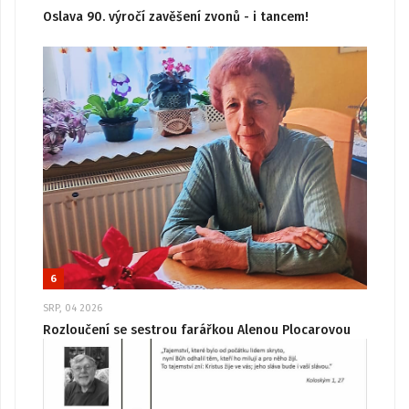
Oslava 90. výročí zavěšení zvonů - i tancem!
6
SRP, 04 2026
Rozloučení se sestrou farářkou Alenou Plocarovou