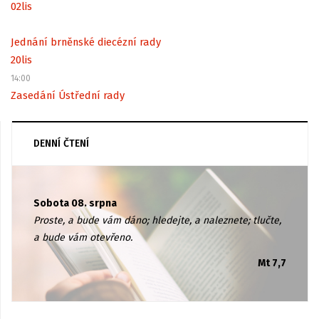
02
lis
Jednání brněnské diecézní rady
20
lis
14:00
Zasedání Ústřední rady
DENNÍ ČTENÍ
Sobota 08. srpna
Proste, a bude vám dáno; hledejte, a naleznete; tlučte,
a bude vám otevřeno.
Mt 7,7