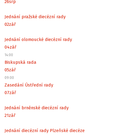
26
srp
Jednání pražské diecézní rady
02
zář
Jednání olomoucké diecézní rady
04
zář
14:00
Biskupská rada
05
zář
09:00
Zasedání Ústřední rady
07
zář
Jednání brněnské diecézní rady
21
zář
Jednání diecézní rady Plzeňské diecéze