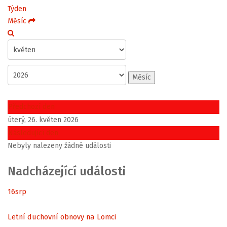
Týden
Měsíc
Měsíc
Předchozí den
úterý, 26. květen 2026
Následující den
Nebyly nalezeny žádné události
Nadcházející události
16
srp
Letní duchovní obnovy na Lomci