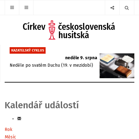
KAZATELSKÝ CYKLUS
neděle 9. srpna
Neděle po svatém Duchu (19. v mezidobí)
Kalendář událostí
Rok
Měsíc