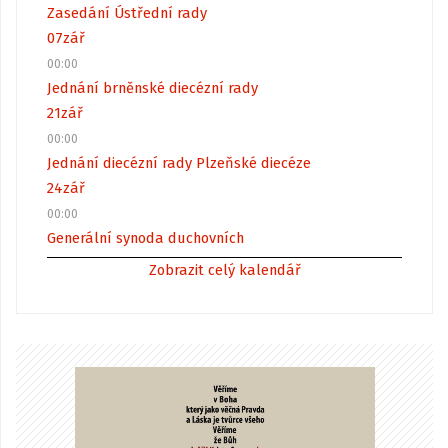
Zasedání Ústřední rady
07
zář
00:00
Jednání brněnské diecézní rady
21
zář
00:00
Jednání diecézní rady Plzeňské diecéze
24
zář
00:00
Generální synoda duchovních
Zobrazit celý kalendář