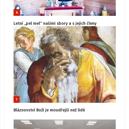
6
Letní „pel mel“ našimi sbory a s jejich členy
1
Bláznovství Boží je moudřejší než lidé