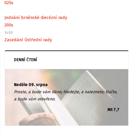
02
lis
Jednání brněnské diecézní rady
20
lis
14:00
Zasedání Ústřední rady
DENNÍ ČTENÍ
Neděle 09. srpna
Proste, a bude vám dáno; hledejte, a naleznete; tlučte,
a bude vám otevřeno.
Mt 7,7