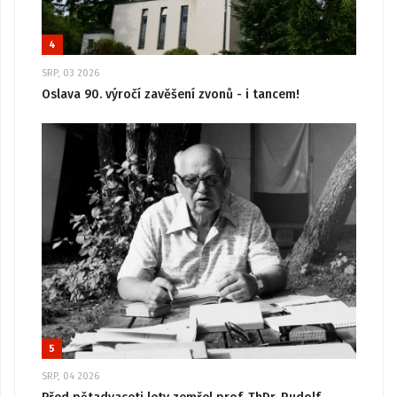
4
SRP, 03 2026
Oslava 90. výročí zavěšení zvonů - i tancem!
5
SRP, 04 2026