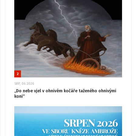
2
SRP, 06 2026
„Do nebe vjel v ohnivém kočáře taženého ohnivými
koni“