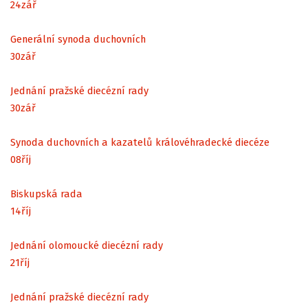
24
zář
Generální synoda duchovních
30
zář
Jednání pražské diecézní rady
30
zář
Synoda duchovních a kazatelů královéhradecké diecéze
08
říj
Biskupská rada
14
říj
Jednání olomoucké diecézní rady
21
říj
Jednání pražské diecézní rady