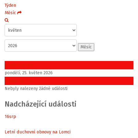
Týden
Měsíc
Měsíc
Předchozí den
pondělí, 25. květen 2026
Následující den
Nebyly nalezeny žádné události
Nadcházející události
16
srp
Letní duchovní obnovy na Lomci