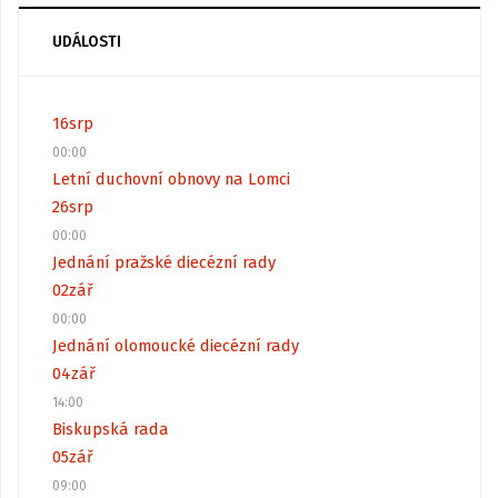
UDÁLOSTI
16
srp
00:00
Letní duchovní obnovy na Lomci
26
srp
00:00
Jednání pražské diecézní rady
02
zář
00:00
Jednání olomoucké diecézní rady
04
zář
14:00
Biskupská rada
05
zář
09:00