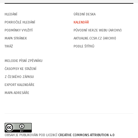
HLEDÁNÍ
ÚŘEDNÍ DESKA
POKROČILÉ HLEDÁNÍ
KALENDÁŘ
PODMÍNKY VYUŽITÍ
PŮVODNÍ VERZE WEBU (ARCHIV)
MAPA STRÁNEK
AKTUALNE.CCSH.CZ (ARCHIV)
TIRÁŽ
PODLE ŠTÍTKŮ
MELODIE PÍSNÍ ZPĚVNÍKU
ČASOPISY KE STAŽENÍ
Z ČESKÉHO ZÁPASU
EXPORT KALENDÁŘE
MAPA ADRESÁŘE
OBSAH JE PUBLIKOVÁN POD LICENCÍ
CREATIVE COMMONS ATTRIBUTION 4.0