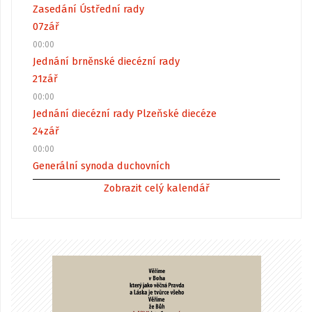
Zasedání Ústřední rady
07
zář
00:00
Jednání brněnské diecézní rady
21
zář
00:00
Jednání diecézní rady Plzeňské diecéze
24
zář
00:00
Generální synoda duchovních
Zobrazit celý kalendář