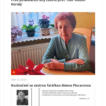
Před pětadvaceti lety zemřel prof. ThDr. Rudolf
Horský
6
SRP, 04 2026
Rozloučení se sestrou farářkou Alenou Plocarovou