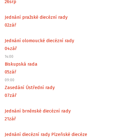
26
srp
Jednání pražské diecézní rady
02
zář
Jednání olomoucké diecézní rady
04
zář
14:00
Biskupská rada
05
zář
09:00
Zasedání Ústřední rady
07
zář
Jednání brněnské diecézní rady
21
zář
Jednání diecézní rady Plzeňské diecéze