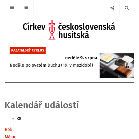
KAZATELSKÝ CYKLUS
neděle 9. srpna
Neděle po svatém Duchu (19. v mezidobí)
Kalendář událostí
Rok
Měsíc