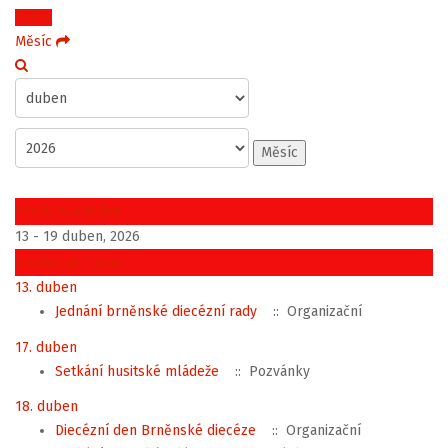
Týden
Měsíc
Měsíc
Předchozí týden
13 - 19 duben, 2026
Následující týden
13. duben
Jednání brněnské diecézní rady
:: Organizační
17. duben
Setkání husitské mládeže
:: Pozvánky
18. duben
Diecézní den Brněnské diecéze
:: Organizační