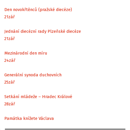
Den novokřtěnců (pražské diecéze)
21
zář
Jednání diecézní rady Plzeňské diecéze
21
zář
Mezinárodní den míru
24
zář
Generální synoda duchovních
25
zář
Setkání mládeže – Hradec Králové
28
zář
Památka knížete Václava