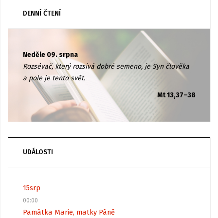
DENNÍ ČTENÍ
Neděle 09. srpna
Rozsévač, který rozsívá dobré semeno, je Syn člověka
a pole je tento svět.
Mt 13,37–38
UDÁLOSTI
15
srp
00:00
Památka Marie, matky Páně