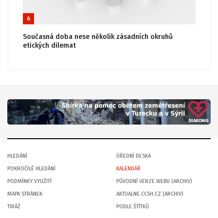
6
Současná doba nese několik zásadních okruhů
etických dilemat
HLEDÁNÍ
ÚŘEDNÍ DESKA
POKROČILÉ HLEDÁNÍ
KALENDÁŘ
PODMÍNKY VYUŽITÍ
PŮVODNÍ VERZE WEBU (ARCHIV)
MAPA STRÁNEK
AKTUALNE.CCSH.CZ (ARCHIV)
TIRÁŽ
PODLE ŠTÍTKŮ