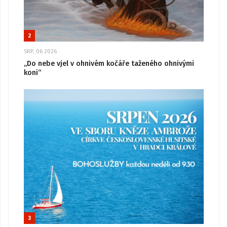
2
SRP, 06 2026
„Do nebe vjel v ohnivém kočáře taženého ohnivými
koni“
3