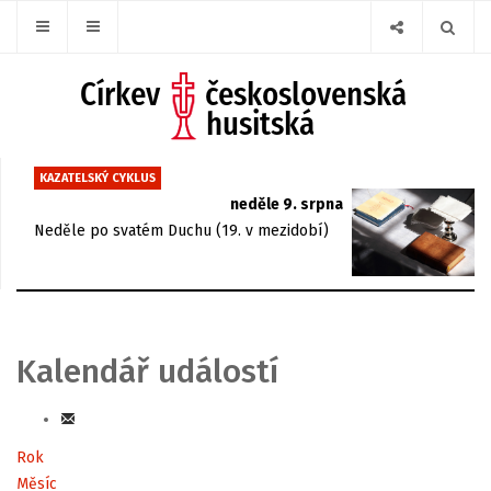
KAZATELSKÝ CYKLUS
neděle 9. srpna
Neděle po svatém Duchu (19. v mezidobí)
Kalendář událostí
Rok
Měsíc