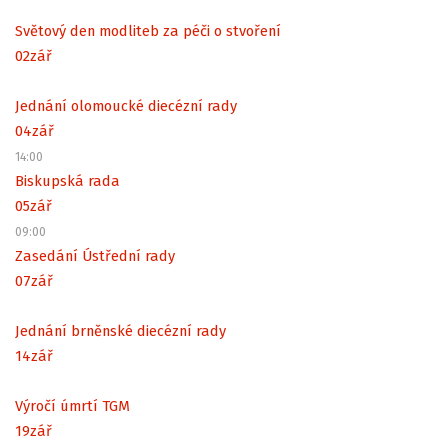
Světový den modliteb za péči o stvoření
02
zář
Jednání olomoucké diecézní rady
04
zář
14:00
Biskupská rada
05
zář
09:00
Zasedání Ústřední rady
07
zář
Jednání brněnské diecézní rady
14
zář
Výročí úmrtí TGM
19
zář