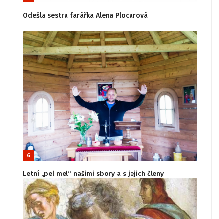
Odešla sestra farářka Alena Plocarová
6
Letní „pel mel“ našimi sbory a s jejich členy