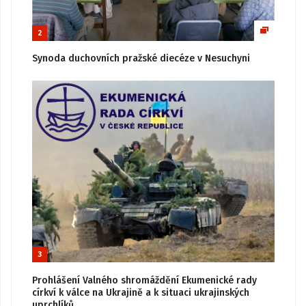
2
Synoda duchovních pražské diecéze v Nesuchyni
3
Prohlášení Valného shromáždění Ekumenické rady
církví k válce na Ukrajině a k situaci ukrajinských
uprchlíků