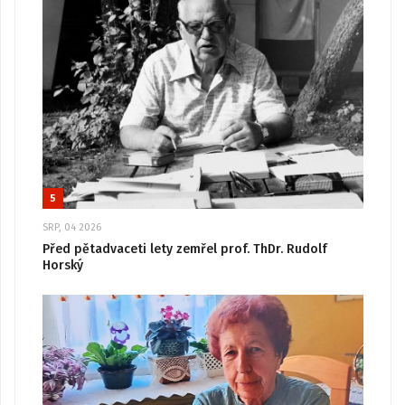
5
SRP, 04 2026
Před pětadvaceti lety zemřel prof. ThDr. Rudolf
Horský