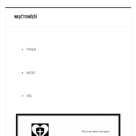
NEJČTENĚJŠÍ
TÝDEN
MĚSÍC
VŠE