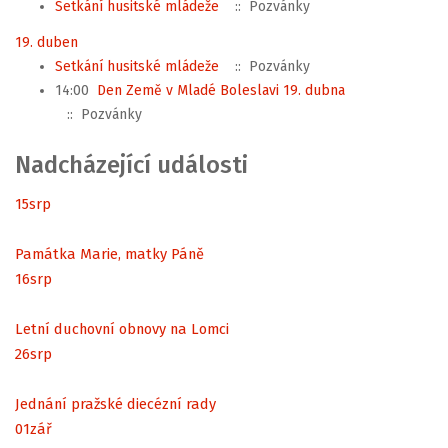
Setkání husitské mládeže
:: Pozvánky
19. duben
Setkání husitské mládeže
:: Pozvánky
14:00
Den Země v Mladé Boleslavi 19. dubna
:: Pozvánky
Nadcházející události
15
srp
Památka Marie, matky Páně
16
srp
Letní duchovní obnovy na Lomci
26
srp
Jednání pražské diecézní rady
01
zář