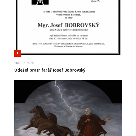
1
SRP, 03 2026
Odešel bratr farář Josef Bobrovský