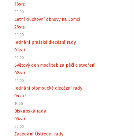
16
srp
00:00
Letní duchovní obnovy na Lomci
26
srp
00:00
Jednání pražské diecézní rady
01
zář
00:00
Světový den modliteb za péči o stvoření
02
zář
00:00
Jednání olomoucké diecézní rady
04
zář
14:00
Biskupská rada
05
zář
09:00
Zasedání Ústřední rady