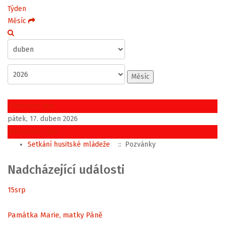
Týden
Měsíc
Měsíc
Předchozí den
pátek, 17. duben 2026
Následující den
Setkání husitské mládeže
:: Pozvánky
Nadcházející události
15
srp
Památka Marie, matky Páně