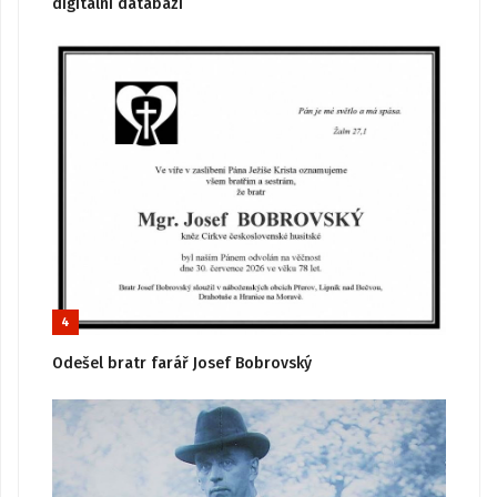
digitální databázi
4
Odešel bratr farář Josef Bobrovský