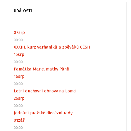
UDÁLOSTI
07
srp
00:00
XXXIII. kurz varhaníků a zpěváků CČSH
15
srp
00:00
Památka Marie, matky Páně
16
srp
00:00
Letní duchovní obnovy na Lomci
26
srp
00:00
Jednání pražské diecézní rady
01
zář
00:00