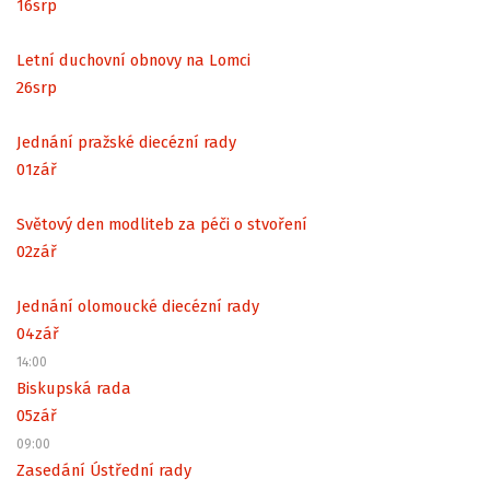
16
srp
Letní duchovní obnovy na Lomci
26
srp
Jednání pražské diecézní rady
01
zář
Světový den modliteb za péči o stvoření
02
zář
Jednání olomoucké diecézní rady
04
zář
14:00
Biskupská rada
05
zář
09:00
Zasedání Ústřední rady