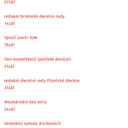
07
zář
Jednání brněnské diecézní rady
14
zář
Výročí úmrtí TGM
19
zář
Den novokřtěnců (pražské diecéze)
21
zář
Jednání diecézní rady Plzeňské diecéze
21
zář
Mezinárodní den míru
24
zář
Generální synoda duchovních