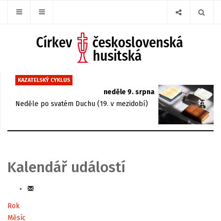
KAZATELSKÝ CYKLUS
neděle 9. srpna
Neděle po svatém Duchu (19. v mezidobí)
Kalendář událostí
Rok
Měsíc