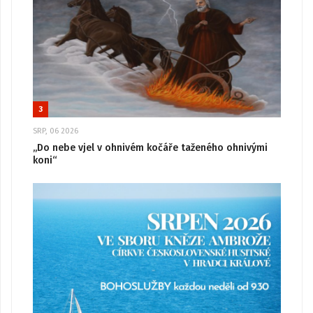
3
SRP, 06 2026
„Do nebe vjel v ohnivém kočáře taženého ohnivými
koni“