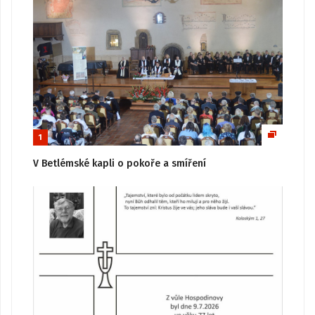
1
V Betlémské kapli o pokoře a smíření