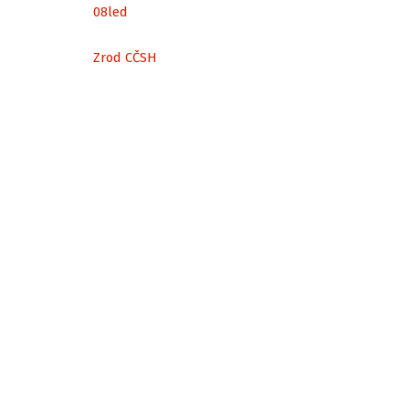
08
led
Zrod CČSH