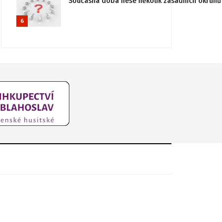
Současná doba nese několik zásadních okruhů 
6