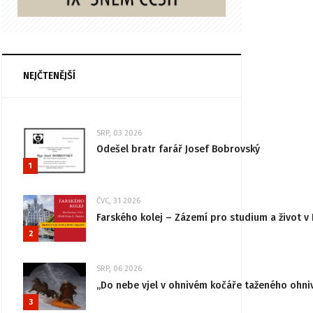
NEJČTENĚJŠÍ
SRP, 03 2026
Odešel bratr farář Josef Bobrovský
1
ČVC, 31 2026
Farského kolej – Zázemí pro studium a život v 
2
SRP, 06 2026
„Do nebe vjel v ohnivém kočáře taženého ohni
3