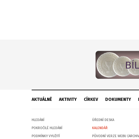
AKTUÁLNĚ
AKTIVITY
CÍRKEV
DOKUMENTY
HLEDÁNÍ
ÚŘEDNÍ DESKA
POKROČILÉ HLEDÁNÍ
KALENDÁŘ
PODMÍNKY VYUŽITÍ
PŮVODNÍ VERZE WEBU (ARCHIV