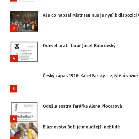
Vše co napsal Mistr Jan Hus je nyní k dispozici 
3
Odešel bratr farář Josef Bobrovský
4
Český zápas 1926: Karel Farský – zjištění vážn
5
Odešla sestra farářka Alena Plocarová
6
Bláznovství Boží je moudřejší než lidé