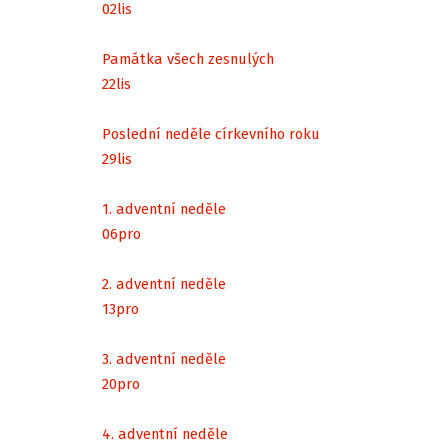
02
lis
Památka všech zesnulých
22
lis
Poslední neděle církevního roku
29
lis
1. adventní neděle
06
pro
2. adventní neděle
13
pro
3. adventní neděle
20
pro
4. adventní neděle