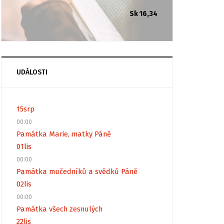
Sk 16,34
UDÁLOSTI
15
srp
00:00
Památka Marie, matky Páně
01
lis
00:00
Památka mučedníků a svědků Páně
02
lis
00:00
Památka všech zesnulých
22
lis