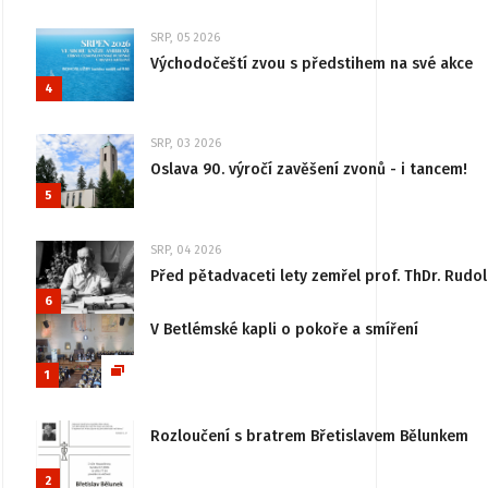
SRP, 05 2026
Východočeští zvou s předstihem na své akce
4
SRP, 03 2026
Oslava 90. výročí zavěšení zvonů - i tancem!
5
SRP, 04 2026
Před pětadvaceti lety zemřel prof. ThDr. Rudo
6
V Betlémské kapli o pokoře a smíření
1
Rozloučení s bratrem Břetislavem Bělunkem
2