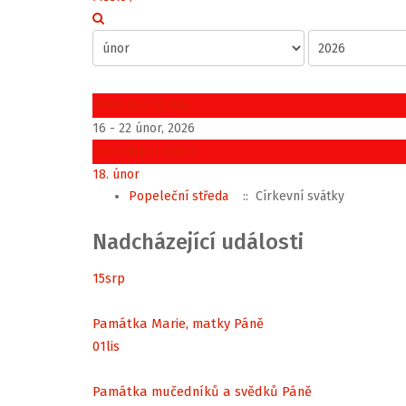
Předchozí týden
16 - 22 únor, 2026
Následující týden
18. únor
Popeleční středa
:: Církevní svátky
Nadcházející události
15
srp
Památka Marie, matky Páně
01
lis
Památka mučedníků a svědků Páně