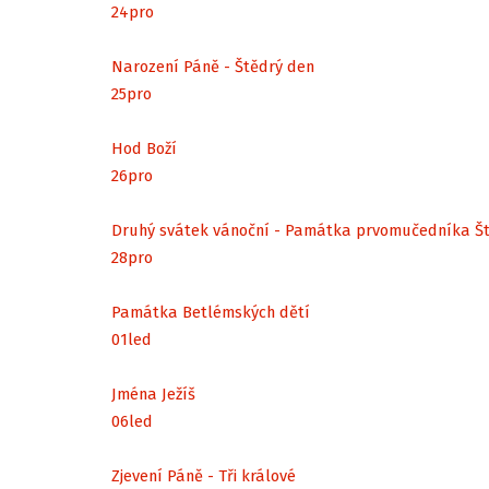
24
pro
Narození Páně - Štědrý den
25
pro
Hod Boží
26
pro
Druhý svátek vánoční - Památka prvomučedníka Š
28
pro
Památka Betlémských dětí
01
led
Jména Ježíš
06
led
Zjevení Páně - Tři králové