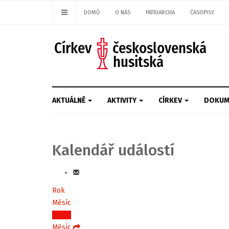
DOMŮ
O NÁS
PATRIARCHA
ČASOPISY
AKTUÁLNĚ
AKTIVITY
CÍRKEV
DOKUM
Kalendář událostí
Rok
Měsíc
Týden
Měsíc