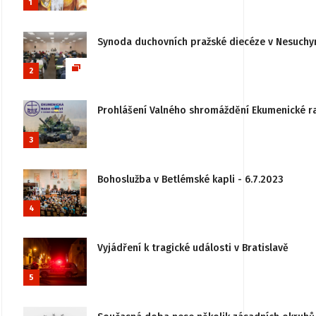
1
Synoda duchovních pražské diecéze v Nesuchy
2
Prohlášení Valného shromáždění Ekumenické rady
3
Bohoslužba v Betlémské kapli - 6.7.2023
4
Vyjádření k tragické události v Bratislavě
5