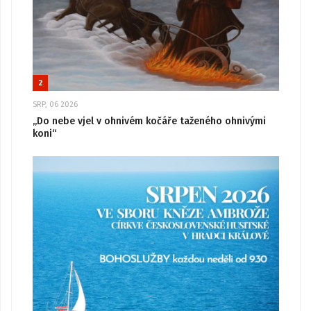
2
SRP, 06 2026
„Do nebe vjel v ohnivém kočáře taženého ohnivými
koni“