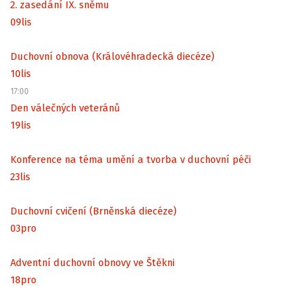
2. zasedání IX. sněmu
09
lis
Duchovní obnova (Královéhradecká diecéze)
10
lis
17:00
Den válečných veteránů
19
lis
Konference na téma umění a tvorba v duchovní péči
23
lis
Duchovní cvičení (Brněnská diecéze)
03
pro
Adventní duchovní obnovy ve Štěkni
18
pro