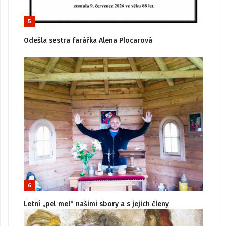
5
Odešla sestra farářka Alena Plocarová
6
Letní „pel mel“ našimi sbory a s jejich členy