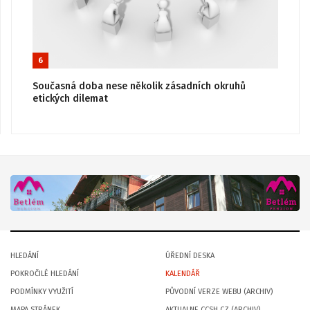
6
Současná doba nese několik zásadních okruhů
etických dilemat
HLEDÁNÍ
ÚŘEDNÍ DESKA
POKROČILÉ HLEDÁNÍ
KALENDÁŘ
PODMÍNKY VYUŽITÍ
PŮVODNÍ VERZE WEBU (ARCHIV)
MAPA STRÁNEK
AKTUALNE.CCSH.CZ (ARCHIV)