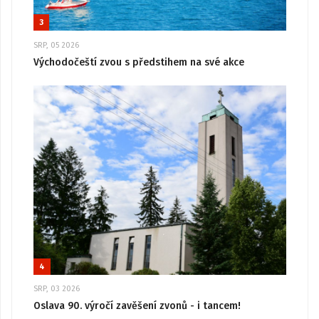
3
SRP, 05 2026
Východočeští zvou s předstihem na své akce
4
SRP, 03 2026
Oslava 90. výročí zavěšení zvonů - i tancem!