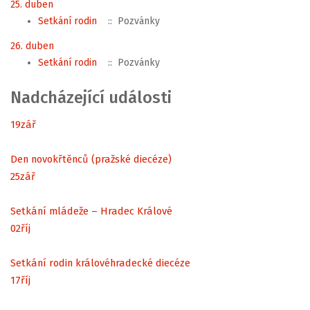
25. duben
Setkání rodin
:: Pozvánky
26. duben
Setkání rodin
:: Pozvánky
Nadcházející události
19
zář
Den novokřtěnců (pražské diecéze)
25
zář
Setkání mládeže – Hradec Králové
02
říj
Setkání rodin královéhradecké diecéze
17
říj