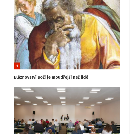
1
Bláznovství Boží je moudřejší než lidé