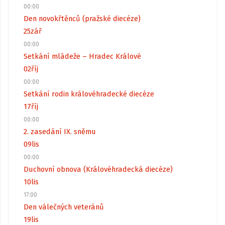
00:00
Den novokřtěnců (pražské diecéze)
25
zář
00:00
Setkání mládeže – Hradec Králové
02
říj
00:00
Setkání rodin královéhradecké diecéze
17
říj
00:00
2. zasedání IX. sněmu
09
lis
00:00
Duchovní obnova (Královéhradecká diecéze)
10
lis
17:00
Den válečných veteránů
19
lis