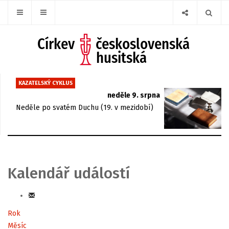
KAZATELSKÝ CYKLUS
neděle 9. srpna
Neděle po svatém Duchu (19. v mezidobí)
Kalendář událostí
Rok
Měsíc