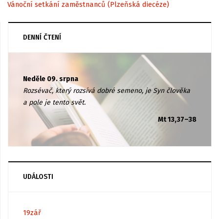
Vánoční setkání zaměstnanců (Plzeňská diecéze)
DENNÍ ČTENÍ
Neděle 09. srpna
Rozsévač, který rozsívá dobré semeno, je Syn člověka
a pole je tento svět.
Mt 13,37–38
UDÁLOSTI
19
zář