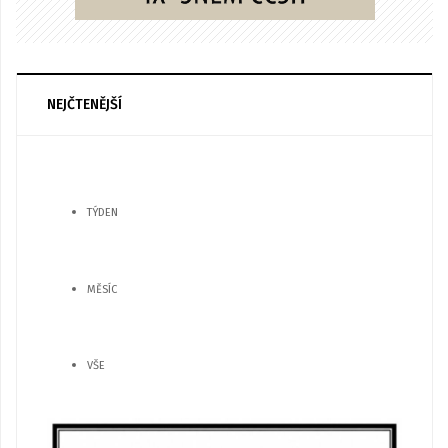
NEJČTENĚJŠÍ
TÝDEN
MĚSÍC
VŠE