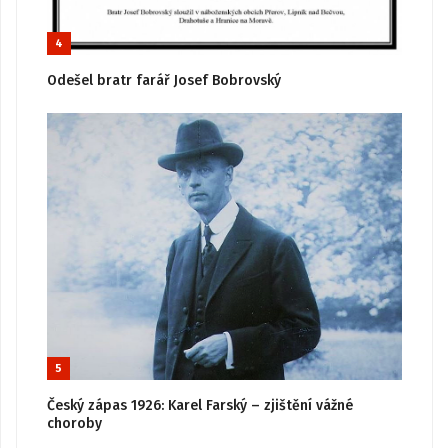
4
Odešel bratr farář Josef Bobrovský
5
Český zápas 1926: Karel Farský – zjištění vážné
choroby