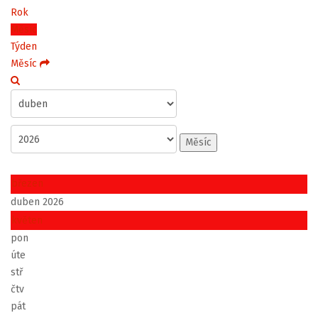
Rok
Měsíc
Týden
Měsíc
Měsíc
březen
duben 2026
květen
pon
úte
stř
čtv
pát