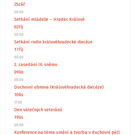
25
zář
00:00
Setkání mládeže – Hradec Králové
02
říj
00:00
Setkání rodin královéhradecké diecéze
17
říj
00:00
2. zasedání IX. sněmu
09
lis
00:00
Duchovní obnova (Královéhradecká diecéze)
10
lis
17:00
Den válečných veteránů
19
lis
00:00
Konference na téma umění a tvorba v duchovní péči