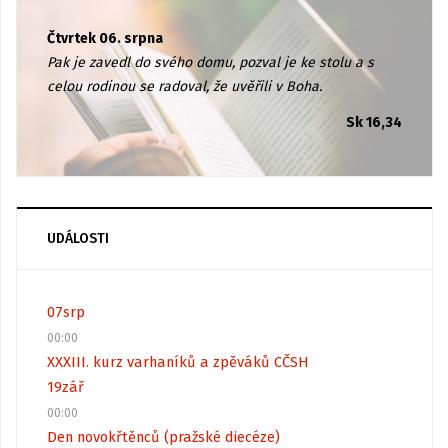
Čtvrtek 06. srpna
Pak je zavedl do svého domu, pozval je ke stolu a s
celou rodinou se radoval, že uvěřili v Boha.
Sk 16,34
UDÁLOSTI
07
srp
00:00
XXXIII. kurz varhaníků a zpěváků CČSH
19
zář
00:00
Den novokřtěnců (pražské diecéze)