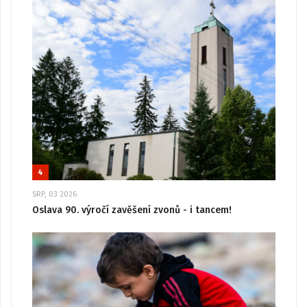
4
SRP, 03 2026
Oslava 90. výročí zavěšení zvonů - i tancem!