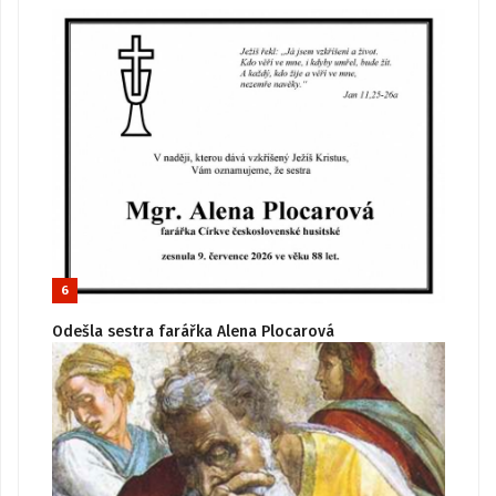
6
Odešla sestra farářka Alena Plocarová