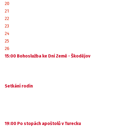
20
21
22
23
24
25
26
15:00 Bohoslužba ke Dni Země - Škodějov
Setkání rodin
19:00 Po stopách apoštolů v Turecku