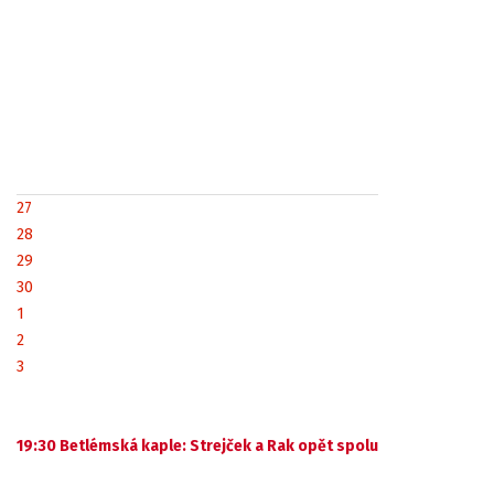
27
28
29
30
1
2
3
19:30 Betlémská kaple: Strejček a Rak opět spolu