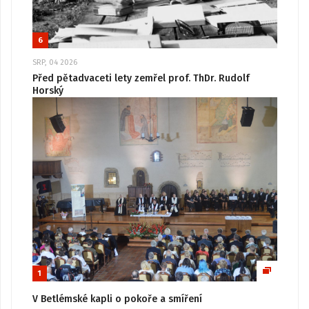
6
SRP, 04 2026
Před pětadvaceti lety zemřel prof. ThDr. Rudolf
Horský
1
V Betlémské kapli o pokoře a smíření