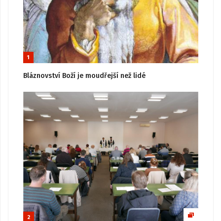
1
Bláznovství Boží je moudřejší než lidé
2