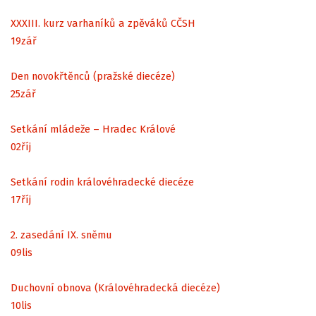
XXXIII. kurz varhaníků a zpěváků CČSH
19
zář
Den novokřtěnců (pražské diecéze)
25
zář
Setkání mládeže – Hradec Králové
02
říj
Setkání rodin královéhradecké diecéze
17
říj
2. zasedání IX. sněmu
09
lis
Duchovní obnova (Královéhradecká diecéze)
10
lis