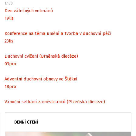
17:00
Den válečných veteránů
19
lis
Konference na téma umění a tvorba v duchovní péči
23
lis
Duchovní cvičení (Brněnská diecéze)
03
pro
Adventní duchovní obnovy ve Štěkni
18
pro
Vánoční setkání zaměstnanců (Plzeňská diecéze)
DENNÍ ČTENÍ