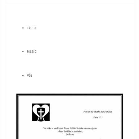
TÝDEN
MĚSÍC
VŠE