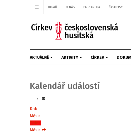
DOMŮ
O NÁS
PATRIARCHA
ČASOPISY
AKTUÁLNĚ
AKTIVITY
CÍRKEV
DOKUM
Kalendář událostí
Rok
Měsíc
Týden
Měsíc