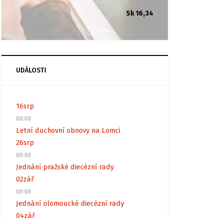
Sk 16,34
UDÁLOSTI
16
srp
00:00
Letní duchovní obnovy na Lomci
26
srp
00:00
Jednání pražské diecézní rady
02
zář
00:00
Jednání olomoucké diecézní rady
04
zář