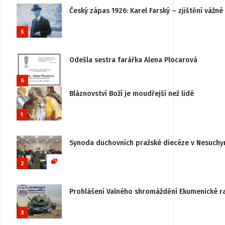
Český zápas 1926: Karel Farský – zjištění vážn
5
Odešla sestra farářka Alena Plocarová
6
Bláznovství Boží je moudřejší než lidé
1
Synoda duchovních pražské diecéze v Nesuchy
2
Prohlášení Valného shromáždění Ekumenické rady
3