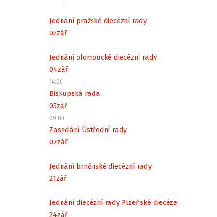
Jednání pražské diecézní rady
02
zář
Jednání olomoucké diecézní rady
04
zář
14:00
Biskupská rada
05
zář
09:00
Zasedání Ústřední rady
07
zář
Jednání brněnské diecézní rady
21
zář
Jednání diecézní rady Plzeňské diecéze
24
zář