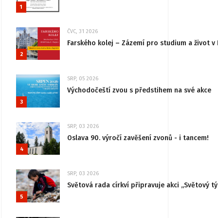
1
ČVC, 31 2026
Farského kolej – Zázemí pro studium a život v 
2
SRP, 05 2026
Východočeští zvou s předstihem na své akce
3
SRP, 03 2026
Oslava 90. výročí zavěšení zvonů - i tancem!
4
SRP, 03 2026
Světová rada církví připravuje akci „Světový tý
5