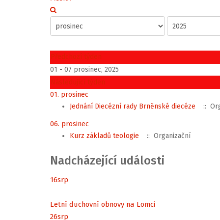
Předchozí týden
01 - 07 prosinec, 2025
Následující týden
01. prosinec
Jednání Diecézní rady Brněnské diecéze
:: Org
06. prosinec
Kurz základů teologie
:: Organizační
Nadcházející události
16
srp
Letní duchovní obnovy na Lomci
26
srp