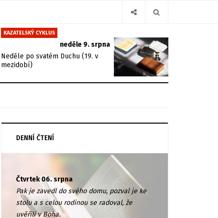
KAZATELSKÝ CYKLUS
neděle 9. srpna
Neděle po svatém Duchu (19. v
mezidobí)
DENNÍ ČTENÍ
Čtvrtek 06. srpna
Pak je zavedl do svého domu, pozval je ke
stolu a s celou rodinou se radoval, že
uvěřili v Boha.