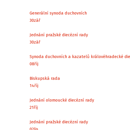
Generální synoda duchovních
30
zář
Jednání pražské diecézní rady
30
zář
Synoda duchovních a kazatelů královéhradecké di
08
říj
Biskupská rada
14
říj
Jednání olomoucké diecézní rady
21
říj
Jednání pražské diecézní rady
02
lis