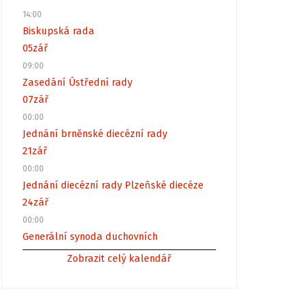
14:00
Biskupská rada
05
zář
09:00
Zasedání Ústřední rady
07
zář
00:00
Jednání brněnské diecézní rady
21
zář
00:00
Jednání diecézní rady Plzeňské diecéze
24
zář
00:00
Generální synoda duchovních
Zobrazit celý kalendář