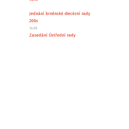
Jednání brněnské diecézní rady
20
lis
14:00
Zasedání Ústřední rady