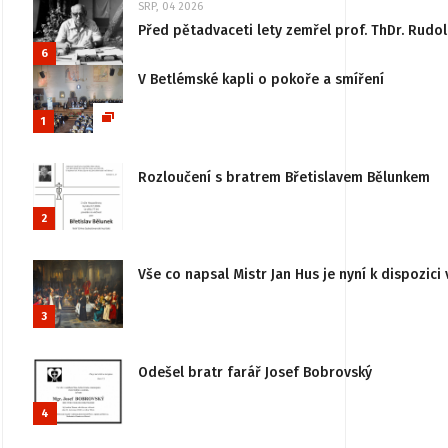
SRP, 04 2026
Před pětadvaceti lety zemřel prof. ThDr. Rudo
6
V Betlémské kapli o pokoře a smíření
1
Rozloučení s bratrem Břetislavem Bělunkem
2
Vše co napsal Mistr Jan Hus je nyní k dispozici 
3
Odešel bratr farář Josef Bobrovský
4