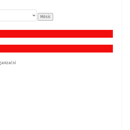
Měsíc
anizační