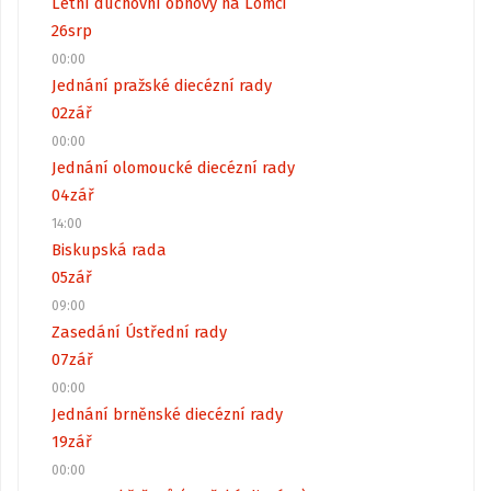
Letní duchovní obnovy na Lomci
26
srp
00:00
Jednání pražské diecézní rady
02
zář
00:00
Jednání olomoucké diecézní rady
04
zář
14:00
Biskupská rada
05
zář
09:00
Zasedání Ústřední rady
07
zář
00:00
Jednání brněnské diecézní rady
19
zář
00:00