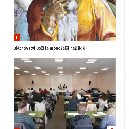
1
Bláznovství Boží je moudřejší než lidé