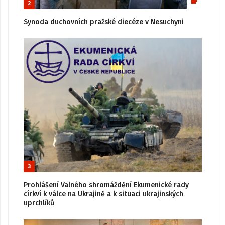
2
Synoda duchovních pražské diecéze v Nesuchyni
3
Prohlášení Valného shromáždění Ekumenické rady
církví k válce na Ukrajině a k situaci ukrajinských
uprchlíků