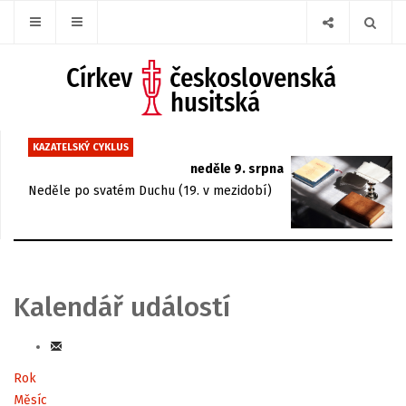
KAZATELSKÝ CYKLUS
neděle 9. srpna
Neděle po svatém Duchu (19. v mezidobí)
Kalendář událostí
Rok
Měsíc