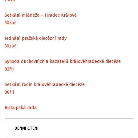
Setkání mládeže – Hradec Králové
30
zář
Jednání pražské diecézní rady
30
zář
Synoda duchovních a kazatelů královéhradecké diecéze
02
říj
Setkání rodin královéhradecké diecéze
08
říj
Biskupská rada
DENNÍ ČTENÍ