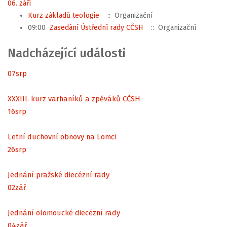
06. září
Kurz základů teologie
:: Organizační
09:00
Zasedání Ústřední rady CČSH
:: Organizační
Nadcházející události
07
srp
XXXIII. kurz varhaníků a zpěváků CČSH
16
srp
Letní duchovní obnovy na Lomci
26
srp
Jednání pražské diecézní rady
02
zář
Jednání olomoucké diecézní rady
04
zář