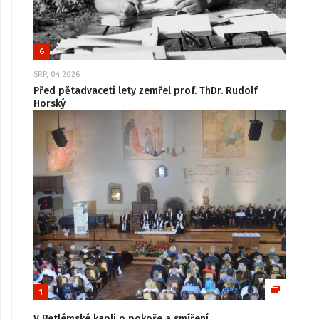
6
SRP, 04 2026
Před pětadvaceti lety zemřel prof. ThDr. Rudolf
Horský
1
V Betlémské kapli o pokoře a smíření