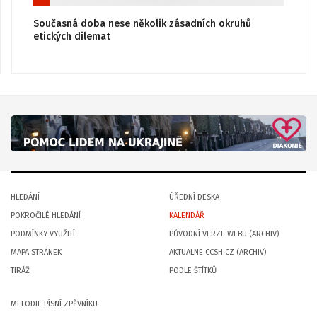
Současná doba nese několik zásadních okruhů
etických dilemat
HLEDÁNÍ
ÚŘEDNÍ DESKA
POKROČILÉ HLEDÁNÍ
KALENDÁŘ
PODMÍNKY VYUŽITÍ
PŮVODNÍ VERZE WEBU (ARCHIV)
MAPA STRÁNEK
AKTUALNE.CCSH.CZ (ARCHIV)
TIRÁŽ
PODLE ŠTÍTKŮ
MELODIE PÍSNÍ ZPĚVNÍKU