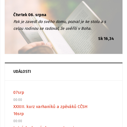
Čtvrtek 06. srpna
Pak je zavedl do svého domu, pozval je ke stolu a s
celou rodinou se radoval, že uvěřili v Boha.
Sk 16,34
UDÁLOSTI
07
srp
00:00
XXXIII. kurz varhaníků a zpěváků CČSH
16
srp
00:00