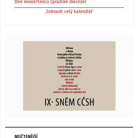
Den novokřtěnců (pražské diecéze)
Zobrazit celý kalendář
NEJČTENĚJŠÍ