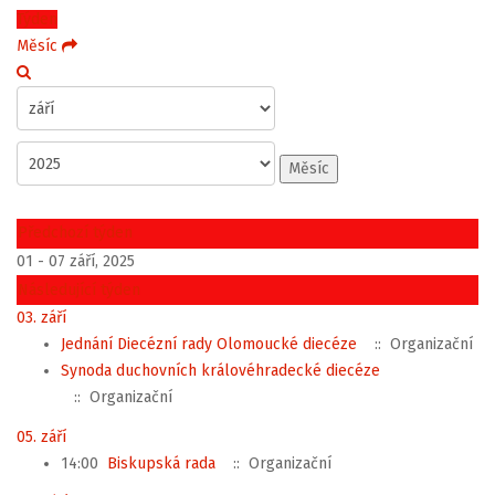
Týden
Měsíc
Měsíc
Předchozí týden
01 - 07 září, 2025
Následující týden
03. září
Jednání Diecézní rady Olomoucké diecéze
:: Organizační
Synoda duchovních královéhradecké diecéze
:: Organizační
05. září
14:00
Biskupská rada
:: Organizační