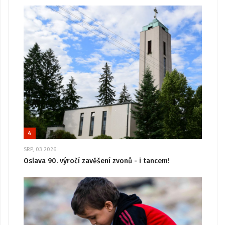
4
SRP, 03 2026
Oslava 90. výročí zavěšení zvonů - i tancem!