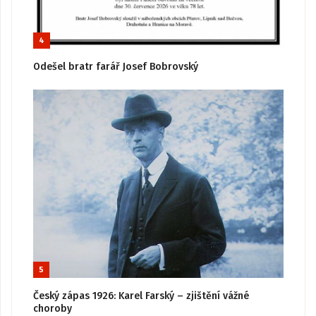
4
Odešel bratr farář Josef Bobrovský
5
Český zápas 1926: Karel Farský – zjištění vážné
choroby