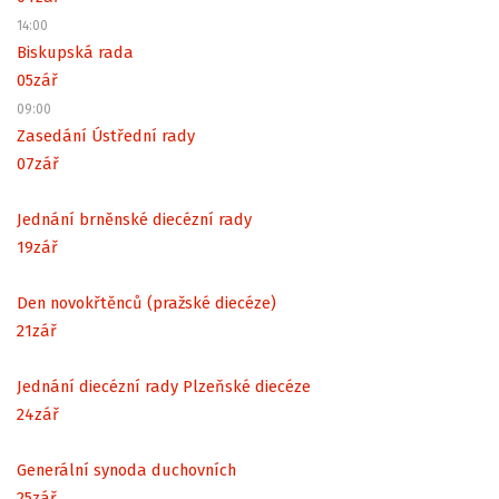
14:00
Biskupská rada
05
zář
09:00
Zasedání Ústřední rady
07
zář
Jednání brněnské diecézní rady
19
zář
Den novokřtěnců (pražské diecéze)
21
zář
Jednání diecézní rady Plzeňské diecéze
24
zář
Generální synoda duchovních
25
zář