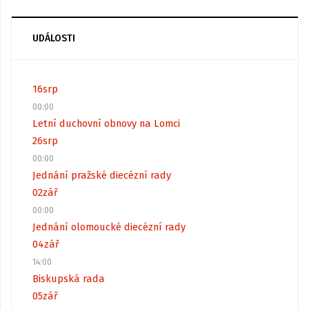
UDÁLOSTI
16
srp
00:00
Letní duchovní obnovy na Lomci
26
srp
00:00
Jednání pražské diecézní rady
02
zář
00:00
Jednání olomoucké diecézní rady
04
zář
14:00
Biskupská rada
05
zář