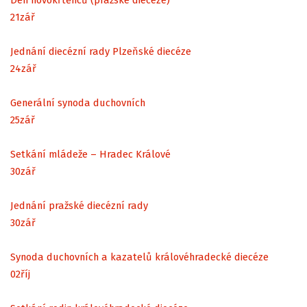
21
zář
Jednání diecézní rady Plzeňské diecéze
24
zář
Generální synoda duchovních
25
zář
Setkání mládeže – Hradec Králové
30
zář
Jednání pražské diecézní rady
30
zář
Synoda duchovních a kazatelů královéhradecké diecéze
02
říj