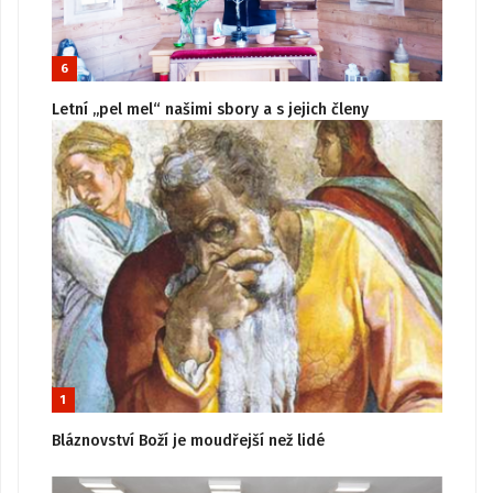
6
Letní „pel mel“ našimi sbory a s jejich členy
1
Bláznovství Boží je moudřejší než lidé