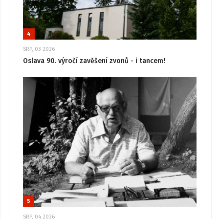
4
SRP, 03 2026
Oslava 90. výročí zavěšení zvonů - i tancem!
5
SRP, 04 2026