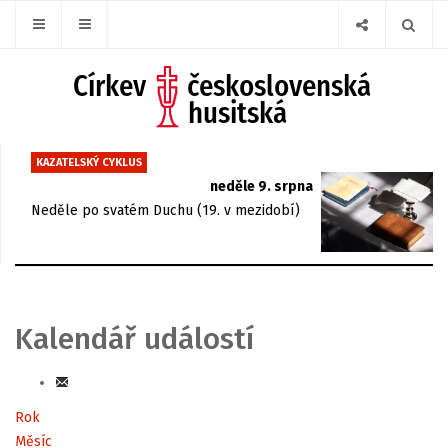
KAZATELSKÝ CYKLUS
neděle 9. srpna
Neděle po svatém Duchu (19. v mezidobí)
Kalendář událostí
Rok
Měsíc