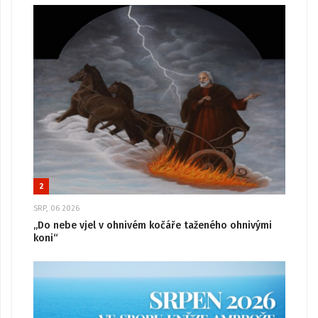
2
SRP, 06 2026
„Do nebe vjel v ohnivém kočáře taženého ohnivými
koni“