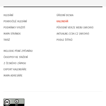
HLEDÁNÍ
ÚŘEDNÍ DESKA
POKROČILÉ HLEDÁNÍ
KALENDÁŘ
PODMÍNKY VYUŽITÍ
PŮVODNÍ VERZE WEBU (ARCHIV)
MAPA STRÁNEK
AKTUALNE.CCSH.CZ (ARCHIV)
TIRÁŽ
PODLE ŠTÍTKŮ
MELODIE PÍSNÍ ZPĚVNÍKU
ČASOPISY KE STAŽENÍ
Z ČESKÉHO ZÁPASU
EXPORT KALENDÁŘE
MAPA ADRESÁŘE