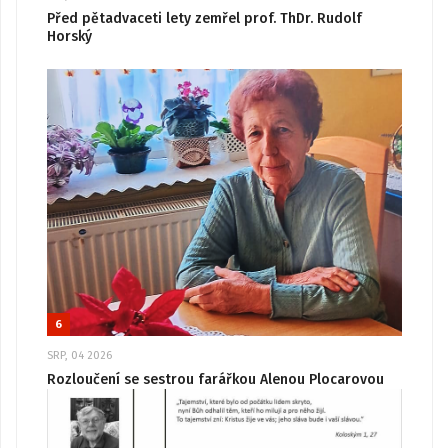
Před pětadvaceti lety zemřel prof. ThDr. Rudolf
Horský
6
SRP, 04 2026
Rozloučení se sestrou farářkou Alenou Plocarovou