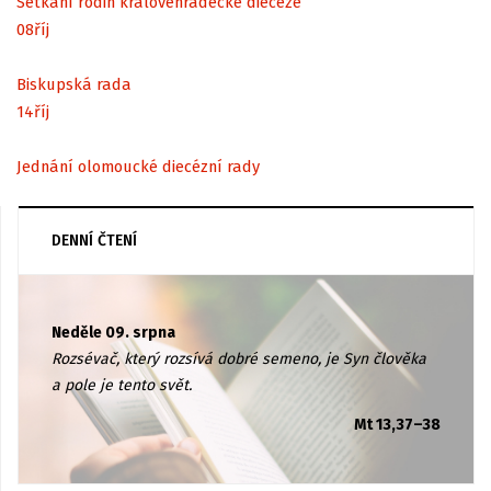
Setkání rodin královéhradecké diecéze
08
říj
Biskupská rada
14
říj
Jednání olomoucké diecézní rady
DENNÍ ČTENÍ
Neděle 09. srpna
Rozsévač, který rozsívá dobré semeno, je Syn člověka
a pole je tento svět.
Mt 13,37–38