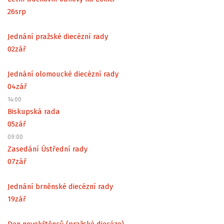
26
srp
Jednání pražské diecézní rady
02
zář
Jednání olomoucké diecézní rady
04
zář
14:00
Biskupská rada
05
zář
09:00
Zasedání Ústřední rady
07
zář
Jednání brněnské diecézní rady
19
zář
Den novokřtěnců (pražské diecéze)