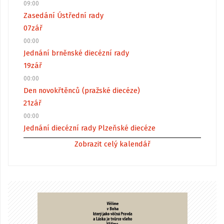
09:00
Zasedání Ústřední rady
07
zář
00:00
Jednání brněnské diecézní rady
19
zář
00:00
Den novokřtěnců (pražské diecéze)
21
zář
00:00
Jednání diecézní rady Plzeňské diecéze
Zobrazit celý kalendář