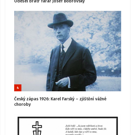
Odešel bratr farář Josef Bobrovský
4
Český zápas 1926: Karel Farský – zjištění vážné
choroby