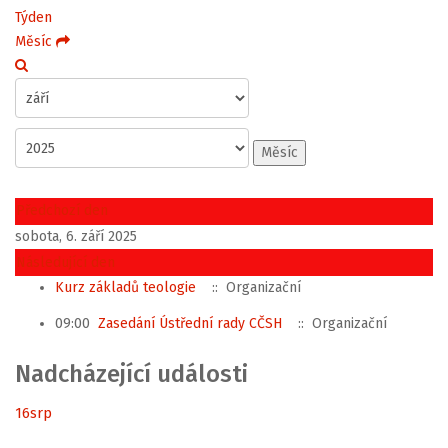
Týden
Měsíc
Měsíc
Předchozí den
sobota, 6. září 2025
Následující den
Kurz základů teologie
:: Organizační
09:00
Zasedání Ústřední rady CČSH
:: Organizační
Nadcházející události
16
srp