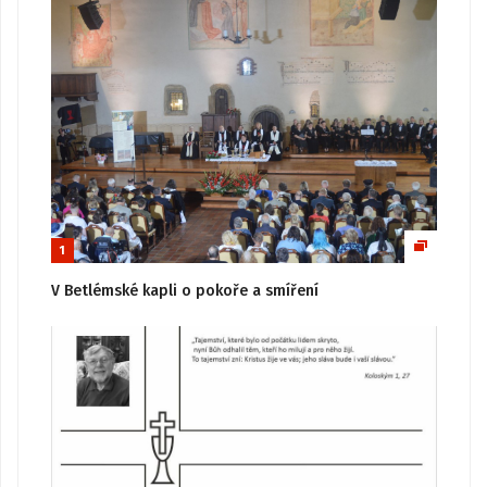
1
V Betlémské kapli o pokoře a smíření