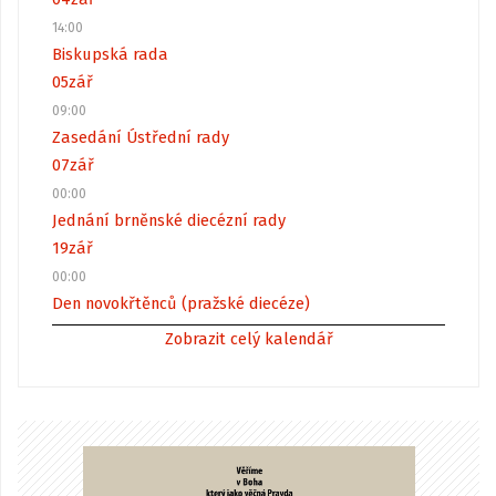
14:00
Biskupská rada
05
zář
09:00
Zasedání Ústřední rady
07
zář
00:00
Jednání brněnské diecézní rady
19
zář
00:00
Den novokřtěnců (pražské diecéze)
Zobrazit celý kalendář