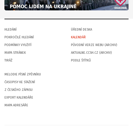
HLEDÁNÍ
ÚŘEDNÍ DESKA
POKROČILÉ HLEDÁNÍ
KALENDÁŘ
PODMÍNKY VYUŽITÍ
PŮVODNÍ VERZE WEBU (ARCHIV)
MAPA STRÁNEK
AKTUALNE.CCSH.CZ (ARCHIV)
TIRÁŽ
PODLE ŠTÍTKŮ
MELODIE PÍSNÍ ZPĚVNÍKU
ČASOPISY KE STAŽENÍ
Z ČESKÉHO ZÁPASU
EXPORT KALENDÁŘE
MAPA ADRESÁŘE