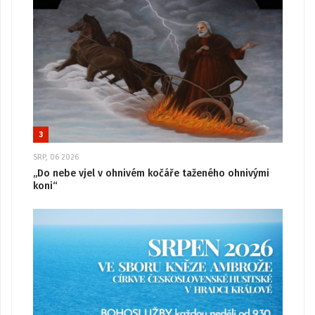
3
SRP, 06 2026
„Do nebe vjel v ohnivém kočáře taženého ohnivými
koni“