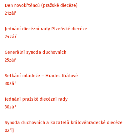
Den novokřtěnců (pražské diecéze)
21
zář
Jednání diecézní rady Plzeňské diecéze
24
zář
Generální synoda duchovních
25
zář
Setkání mládeže – Hradec Králové
30
zář
Jednání pražské diecézní rady
30
zář
Synoda duchovních a kazatelů královéhradecké diecéze
02
říj