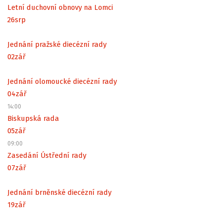
Letní duchovní obnovy na Lomci
26
srp
Jednání pražské diecézní rady
02
zář
Jednání olomoucké diecézní rady
04
zář
14:00
Biskupská rada
05
zář
09:00
Zasedání Ústřední rady
07
zář
Jednání brněnské diecézní rady
19
zář