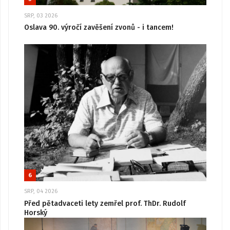
SRP, 03 2026
Oslava 90. výročí zavěšení zvonů - i tancem!
6
SRP, 04 2026
Před pětadvaceti lety zemřel prof. ThDr. Rudolf
Horský