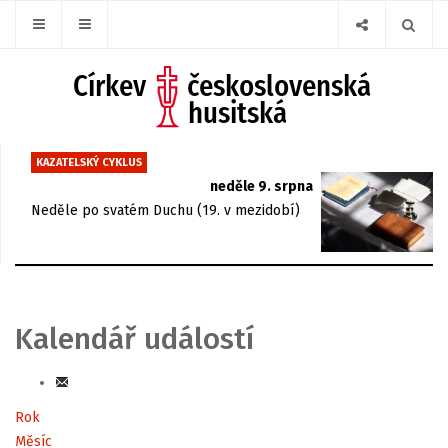
KAZATELSKÝ CYKLUS
neděle 9. srpna
Neděle po svatém Duchu (19. v mezidobí)
Kalendář událostí
Rok
Měsíc