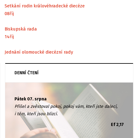
Setkání rodin královéhradecké diecéze
08
říj
Biskupská rada
14
říj
Jednání olomoucké diecézní rady
DENNÍ ČTENÍ
Pátek 07. srpna
Přišel a zvěstoval pokoj, pokoj vám, kteří jste dalecí,
i těm, kteří jsou blízcí.
Ef 2,17