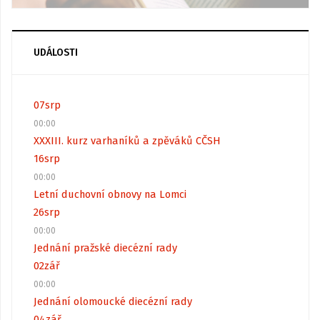
UDÁLOSTI
07
srp
00:00
XXXIII. kurz varhaníků a zpěváků CČSH
16
srp
00:00
Letní duchovní obnovy na Lomci
26
srp
00:00
Jednání pražské diecézní rady
02
zář
00:00
Jednání olomoucké diecézní rady
04
zář