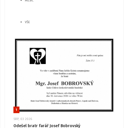
MĚSÍC
VŠE
1
SRP, 03 2026
Odešel bratr farář Josef Bobrovský