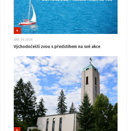
4
SRP, 05 2026
Východočeští zvou s předstihem na své akce
5