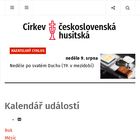
KAZATELSKÝ CYKLUS
neděle 9. srpna
Neděle po svatém Duchu (19. v mezidobí)
Kalendář událostí
Rok
Měsíc