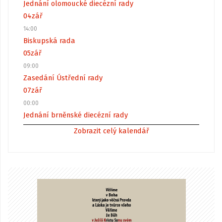
Jednání olomoucké diecézní rady
04
zář
14:00
Biskupská rada
05
zář
09:00
Zasedání Ústřední rady
07
zář
00:00
Jednání brněnské diecézní rady
Zobrazit celý kalendář