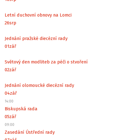
Letní duchovní obnovy na Lomci
26
srp
Jednání pražské diecézní rady
01
zář
Světový den modliteb za péči o stvoření
02
zář
Jednání olomoucké diecézní rady
04
zář
14:00
Biskupská rada
05
zář
09:00
Zasedání Ústřední rady