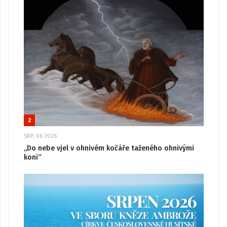
2
SRP, 06 2026
„Do nebe vjel v ohnivém kočáře taženého ohnivými
koni“