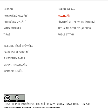
HLEDÁNÍ
ÚŘEDNÍ DESKA
POKROČILÉ HLEDÁNÍ
KALENDÁŘ
PODMÍNKY VYUŽITÍ
PŮVODNÍ VERZE WEBU (ARCHIV)
MAPA STRÁNEK
AKTUALNE.CCSH.CZ (ARCHIV)
TIRÁŽ
PODLE ŠTÍTKŮ
MELODIE PÍSNÍ ZPĚVNÍKU
ČASOPISY KE STAŽENÍ
Z ČESKÉHO ZÁPASU
EXPORT KALENDÁŘE
MAPA ADRESÁŘE
OBSAH JE PUBLIKOVÁN POD LICENCÍ
CREATIVE COMMONS ATTRIBUTION 4.0