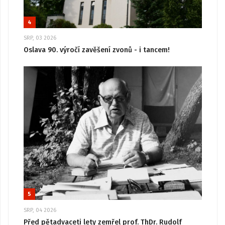
4
SRP, 03 2026
Oslava 90. výročí zavěšení zvonů - i tancem!
5
SRP, 04 2026
Před pětadvaceti lety zemřel prof. ThDr. Rudolf