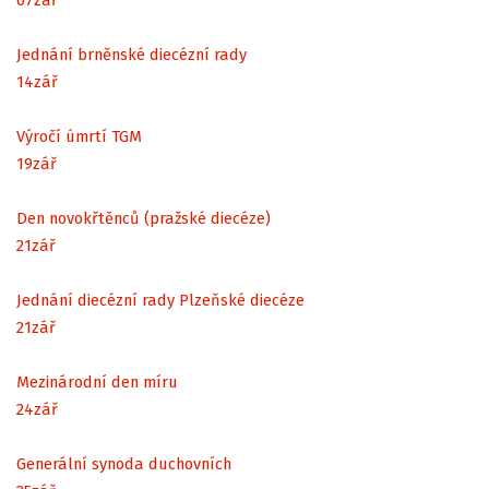
07
zář
Jednání brněnské diecézní rady
14
zář
Výročí úmrtí TGM
19
zář
Den novokřtěnců (pražské diecéze)
21
zář
Jednání diecézní rady Plzeňské diecéze
21
zář
Mezinárodní den míru
24
zář
Generální synoda duchovních