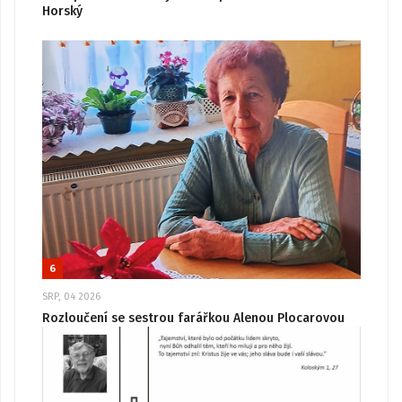
Horský
6
SRP, 04 2026
Rozloučení se sestrou farářkou Alenou Plocarovou