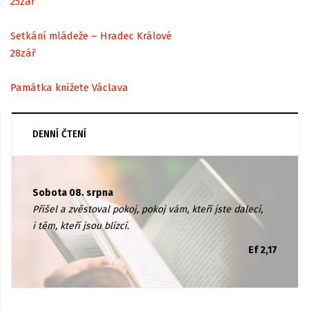
25
zář
Setkání mládeže – Hradec Králové
28
zář
Památka knížete Václava
DENNÍ ČTENÍ
Sobota 08. srpna
Přišel a zvěstoval pokoj, pokoj vám, kteří jste dalecí,
i těm, kteří jsou blízcí.
Ef 2,17