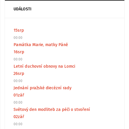
UDÁLOSTI
15
srp
00:00
Památka Marie, matky Páně
16
srp
00:00
Letní duchovní obnovy na Lomci
26
srp
00:00
Jednání pražské diecézní rady
01
zář
00:00
Světový den modliteb za péči o stvoření
02
zář
00:00