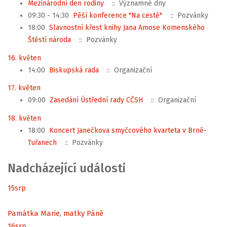
Mezinárodní den rodiny
:: Významné dny
09:30 - 14:30
Pěší konference "Na cestě"
:: Pozvánky
18:00
Slavnostní křest knihy Jana Amose Komenského
Štěstí národa
:: Pozvánky
16. květen
14:00
Biskupská rada
:: Organizační
17. květen
09:00
Zasedání Ústřední rady CČSH
:: Organizační
18. květen
18:00
Koncert Janečkova smyčcového kvarteta v Brně-
Tuřanech
:: Pozvánky
Nadcházející události
15
srp
Památka Marie, matky Páně
16
srp