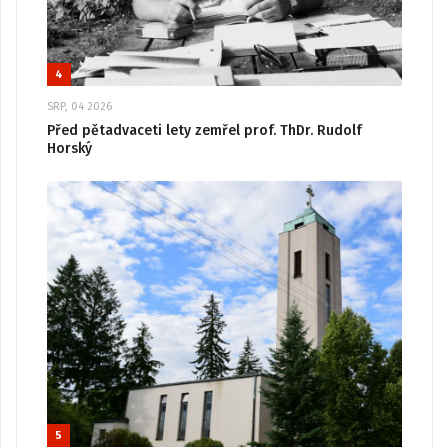
4
SRP, 04 2026
Před pětadvaceti lety zemřel prof. ThDr. Rudolf
Horský
5