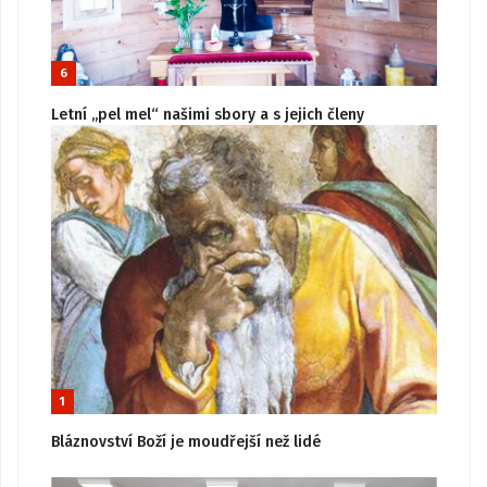
6
Letní „pel mel“ našimi sbory a s jejich členy
1
Bláznovství Boží je moudřejší než lidé