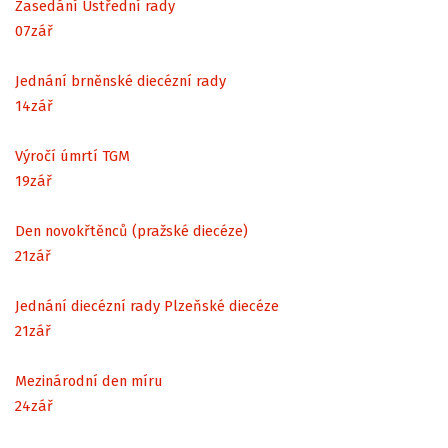
Zasedání Ústřední rady
07
zář
Jednání brněnské diecézní rady
14
zář
Výročí úmrtí TGM
19
zář
Den novokřtěnců (pražské diecéze)
21
zář
Jednání diecézní rady Plzeňské diecéze
21
zář
Mezinárodní den míru
24
zář