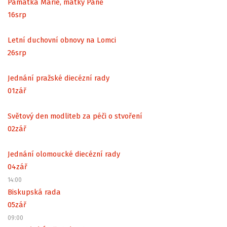
Památka Marie, matky Páně
16
srp
Letní duchovní obnovy na Lomci
26
srp
Jednání pražské diecézní rady
01
zář
Světový den modliteb za péči o stvoření
02
zář
Jednání olomoucké diecézní rady
04
zář
14:00
Biskupská rada
05
zář
09:00