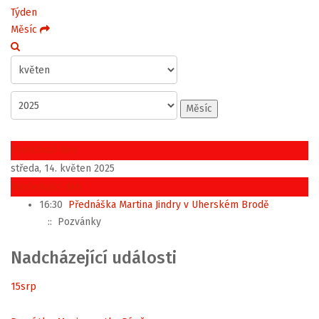
Týden
Měsíc
Měsíc
Předchozí den
středa, 14. květen 2025
Následující den
16:30
Přednáška Martina Jindry v Uherském Brodě
:: Pozvánky
Nadcházející události
15
srp