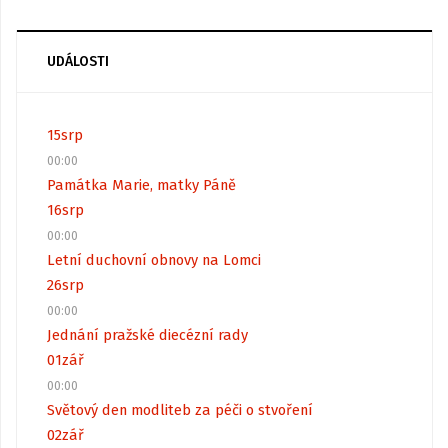
UDÁLOSTI
15
srp
00:00
Památka Marie, matky Páně
16
srp
00:00
Letní duchovní obnovy na Lomci
26
srp
00:00
Jednání pražské diecézní rady
01
zář
00:00
Světový den modliteb za péči o stvoření
02
zář