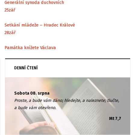
Generální synoda duchovních
25
zář
Setkání mládeže – Hradec Králové
28
zář
Památka knížete Václava
DENNÍ ČTENÍ
Sobota 08. srpna
Proste, a bude vám dáno; hledejte, a naleznete; tlučte,
a bude vám otevřeno.
Mt 7,7