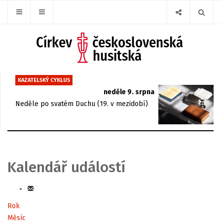
KAZATELSKÝ CYKLUS
neděle 9. srpna
Neděle po svatém Duchu (19. v mezidobí)
Kalendář událostí
Rok
Měsíc