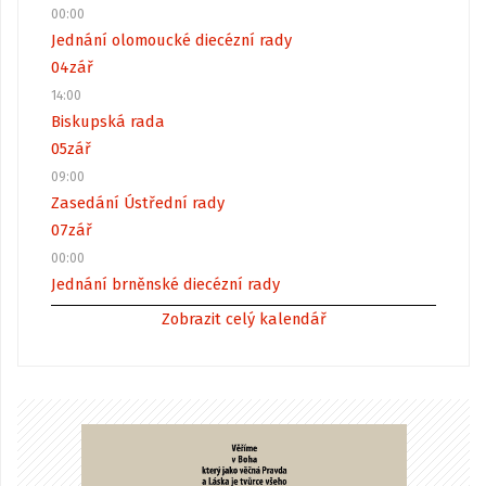
00:00
Jednání olomoucké diecézní rady
04
zář
14:00
Biskupská rada
05
zář
09:00
Zasedání Ústřední rady
07
zář
00:00
Jednání brněnské diecézní rady
Zobrazit celý kalendář