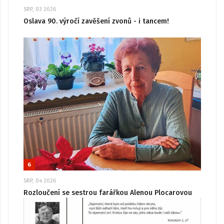
SRP, 03 2026
Oslava 90. výročí zavěšení zvonů - i tancem!
6
SRP, 04 2026
Rozloučení se sestrou farářkou Alenou Plocarovou