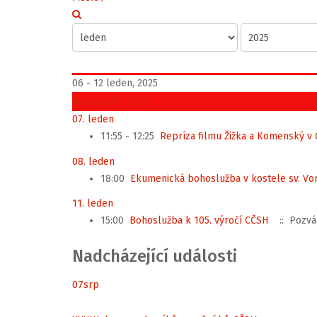
06 - 12 leden, 2025
Následující týden
07. leden
11:55 - 12:25
Repríza filmu Žižka a Komenský v 
08. leden
18:00
Ekumenická bohoslužba v kostele sv. Vor
11. leden
15:00
Bohoslužba k 105. výročí CČSH
:: Pozvá
Nadcházející události
07
srp