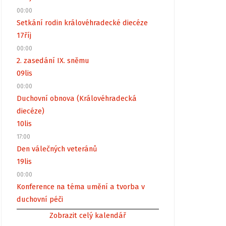
00:00
Setkání rodin královéhradecké diecéze
17
říj
00:00
2. zasedání IX. sněmu
09
lis
00:00
Duchovní obnova (Královéhradecká
diecéze)
10
lis
17:00
Den válečných veteránů
19
lis
00:00
Konference na téma umění a tvorba v
duchovní péči
Zobrazit celý kalendář