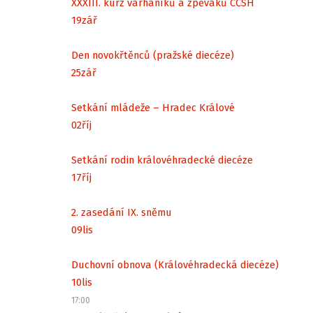
XXXIII. kurz varhaníků a zpěváků CČSH
19
zář
Den novokřtěnců (pražské diecéze)
25
zář
Setkání mládeže – Hradec Králové
02
říj
Setkání rodin královéhradecké diecéze
17
říj
2. zasedání IX. sněmu
09
lis
Duchovní obnova (Královéhradecká diecéze)
10
lis
17:00