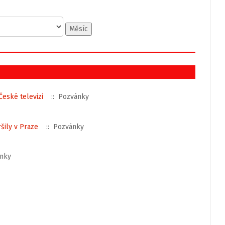
Měsíc
České televizi
:: Pozvánky
šily v Praze
:: Pozvánky
nky