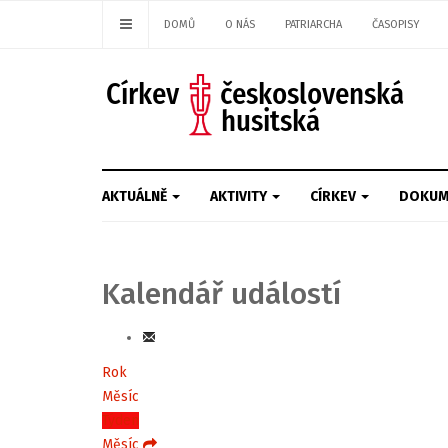
DOMŮ
O NÁS
PATRIARCHA
ČASOPISY
AKTUÁLNĚ
AKTIVITY
CÍRKEV
DOKUM
Kalendář událostí
Rok
Měsíc
Týden
Měsíc