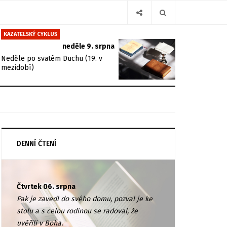
KAZATELSKÝ CYKLUS
neděle 9. srpna
Neděle po svatém Duchu (19. v
mezidobí)
DENNÍ ČTENÍ
Čtvrtek 06. srpna
Pak je zavedl do svého domu, pozval je ke
stolu a s celou rodinou se radoval, že
uvěřili v Boha.