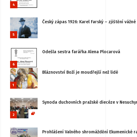
4
Český zápas 1926: Karel Farský – zjištění vážn
5
Odešla sestra farářka Alena Plocarová
6
Bláznovství Boží je moudřejší než lidé
1
Synoda duchovních pražské diecéze v Nesuchy
2
Prohlášení Valného shromáždění Ekumenické rady