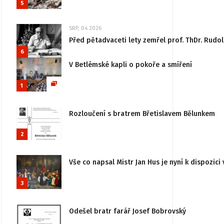
5
SRP, 04 2026
Před pětadvaceti lety zemřel prof. ThDr. Rudo
6
V Betlémské kapli o pokoře a smíření
1
Rozloučení s bratrem Břetislavem Bělunkem
2
Vše co napsal Mistr Jan Hus je nyní k dispozici 
3
Odešel bratr farář Josef Bobrovský