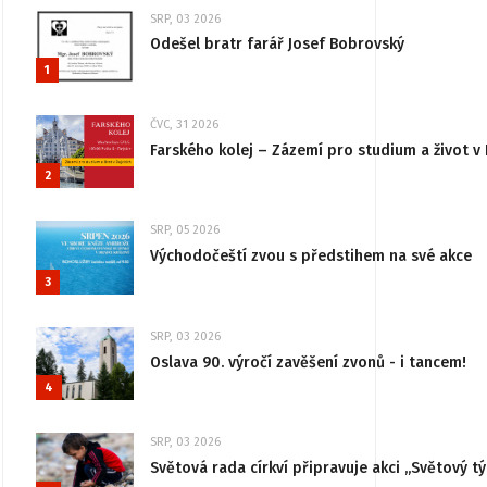
SRP, 03 2026
Odešel bratr farář Josef Bobrovský
1
ČVC, 31 2026
Farského kolej – Zázemí pro studium a život v 
2
SRP, 05 2026
Východočeští zvou s předstihem na své akce
3
SRP, 03 2026
Oslava 90. výročí zavěšení zvonů - i tancem!
4
SRP, 03 2026
Světová rada církví připravuje akci „Světový tý