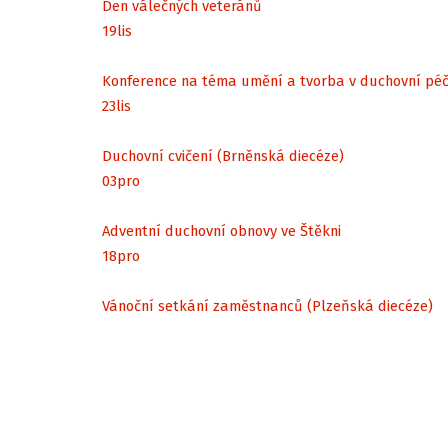
Den válečných veteránů
19
lis
Konference na téma umění a tvorba v duchovní péč
23
lis
Duchovní cvičení (Brněnská diecéze)
03
pro
Adventní duchovní obnovy ve Štěkni
18
pro
Vánoční setkání zaměstnanců (Plzeňská diecéze)