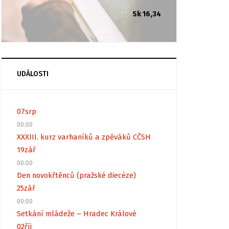
Sk 16,34
UDÁLOSTI
07
srp
00:00
XXXIII. kurz varhaníků a zpěváků CČSH
19
zář
00:00
Den novokřtěnců (pražské diecéze)
25
zář
00:00
Setkání mládeže – Hradec Králové
02
říj