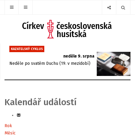
KAZATELSKÝ CYKLUS
neděle 9. srpna
Neděle po svatém Duchu (19. v mezidobí)
Kalendář událostí
Rok
Měsíc