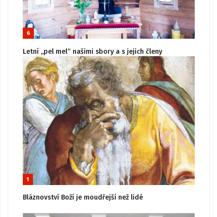
6
Letní „pel mel“ našimi sbory a s jejich členy
1
Bláznovství Boží je moudřejší než lidé