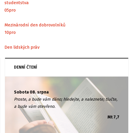
studentstva
05
pro
Mezinárodní den dobrovolníků
10
pro
Den lidských práv
DENNÍ ČTENÍ
Sobota 08. srpna
Proste, a bude vám dáno; hledejte, a naleznete; tlučte,
a bude vám otevřeno.
Mt 7,7