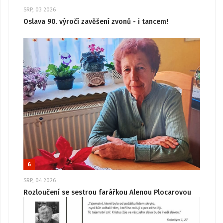
SRP, 03 2026
Oslava 90. výročí zavěšení zvonů - i tancem!
6
SRP, 04 2026
Rozloučení se sestrou farářkou Alenou Plocarovou