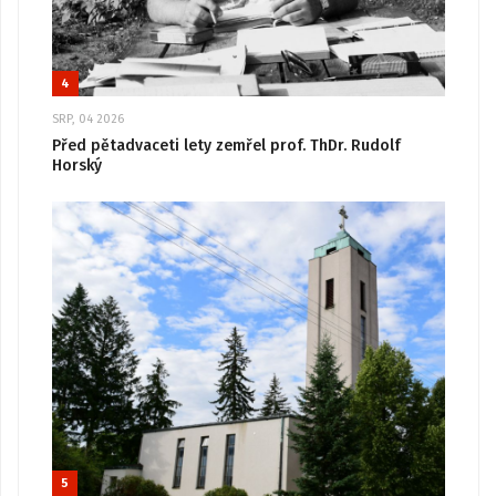
4
SRP, 04 2026
Před pětadvaceti lety zemřel prof. ThDr. Rudolf
Horský
5