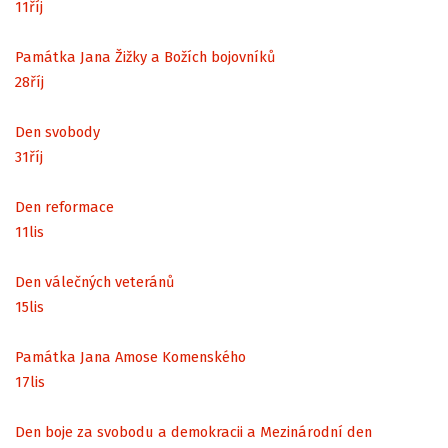
11
říj
Památka Jana Žižky a Božích bojovníků
28
říj
Den svobody
31
říj
Den reformace
11
lis
Den válečných veteránů
15
lis
Památka Jana Amose Komenského
17
lis
Den boje za svobodu a demokracii a Mezinárodní den