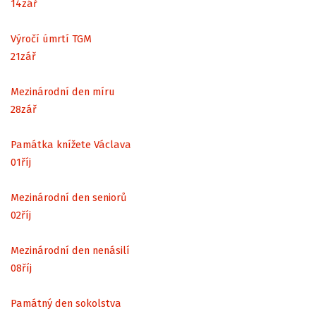
14
zář
Výročí úmrtí TGM
21
zář
Mezinárodní den míru
28
zář
Památka knížete Václava
01
říj
Mezinárodní den seniorů
02
říj
Mezinárodní den nenásilí
08
říj
Památný den sokolstva