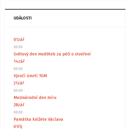
UDÁLOSTI
01
zář
00:00
Světový den modliteb za péči o stvoření
14
zář
00:00
Výročí úmrtí TGM
21
zář
00:00
Mezinárodní den míru
28
zář
00:00
Památka knížete Václava
01
říj