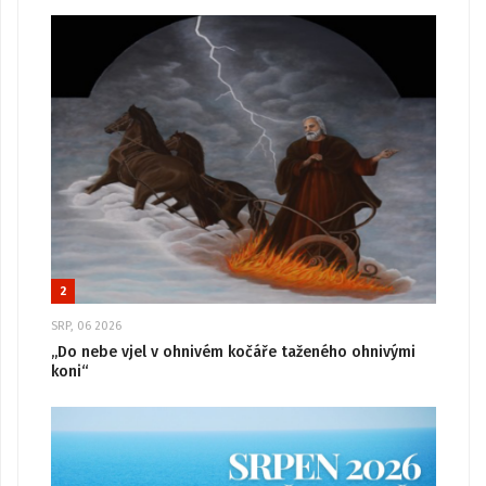
2
SRP, 06 2026
„Do nebe vjel v ohnivém kočáře taženého ohnivými
koni“