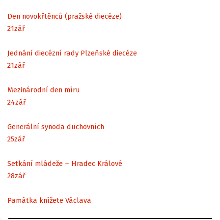
Den novokřtěnců (pražské diecéze)
21
zář
Jednání diecézní rady Plzeňské diecéze
21
zář
Mezinárodní den míru
24
zář
Generální synoda duchovních
25
zář
Setkání mládeže – Hradec Králové
28
zář
Památka knížete Václava