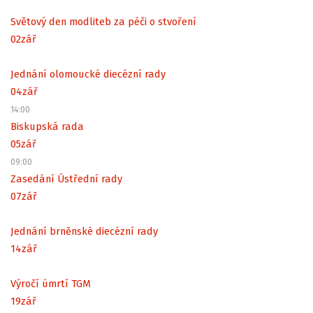
Světový den modliteb za péči o stvoření
02
zář
Jednání olomoucké diecézní rady
04
zář
14:00
Biskupská rada
05
zář
09:00
Zasedání Ústřední rady
07
zář
Jednání brněnské diecézní rady
14
zář
Výročí úmrtí TGM
19
zář