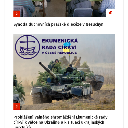
2
Synoda duchovních pražské diecéze v Nesuchyni
3
Prohlášení Valného shromáždění Ekumenické rady
církví k válce na Ukrajině a k situaci ukrajinských
uprchlíků