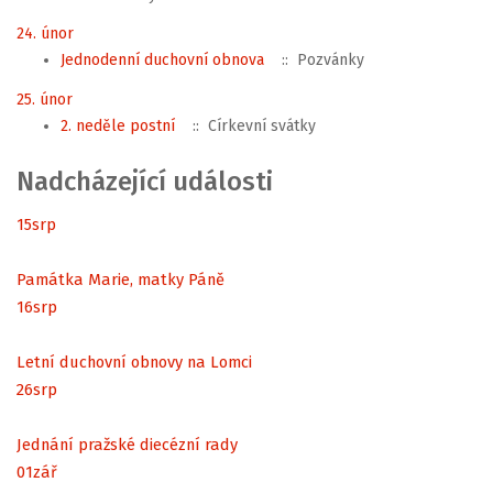
24. únor
Jednodenní duchovní obnova
:: Pozvánky
25. únor
2. neděle postní
:: Církevní svátky
Nadcházející události
15
srp
Památka Marie, matky Páně
16
srp
Letní duchovní obnovy na Lomci
26
srp
Jednání pražské diecézní rady
01
zář