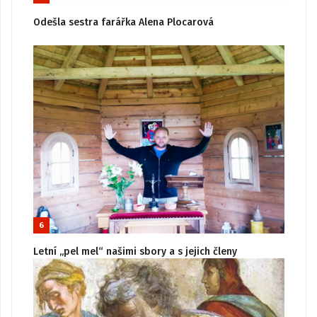
Odešla sestra farářka Alena Plocarová
6
Letní „pel mel“ našimi sbory a s jejich členy