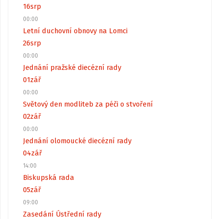
16
srp
00:00
Letní duchovní obnovy na Lomci
26
srp
00:00
Jednání pražské diecézní rady
01
zář
00:00
Světový den modliteb za péči o stvoření
02
zář
00:00
Jednání olomoucké diecézní rady
04
zář
14:00
Biskupská rada
05
zář
09:00
Zasedání Ústřední rady