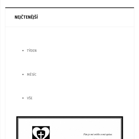
NEJČTENĚJŠÍ
TÝDEN
MĚSÍC
VŠE