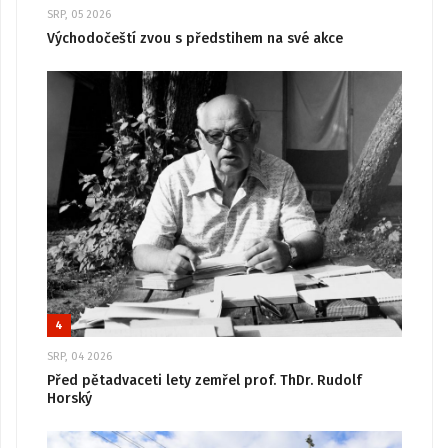
SRP, 05 2026
Východočeští zvou s předstihem na své akce
4
SRP, 04 2026
Před pětadvaceti lety zemřel prof. ThDr. Rudolf
Horský