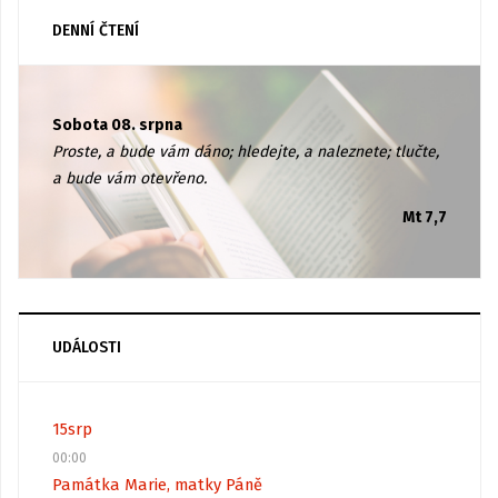
DENNÍ ČTENÍ
Sobota 08. srpna
Proste, a bude vám dáno; hledejte, a naleznete; tlučte,
a bude vám otevřeno.
Mt 7,7
UDÁLOSTI
15
srp
00:00
Památka Marie, matky Páně