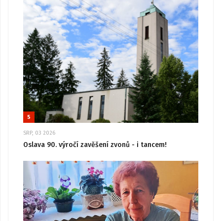
5
SRP, 03 2026
Oslava 90. výročí zavěšení zvonů - i tancem!