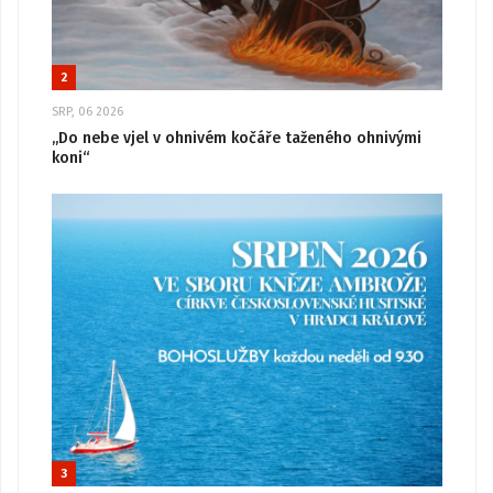
2
SRP, 06 2026
„Do nebe vjel v ohnivém kočáře taženého ohnivými
koni“
3