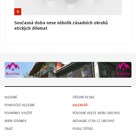
6
Současná doba nese několik zásadních okruhů
etických dilemat
HLEDÁNÍ
ÚŘEDNÍ DESKA
POKROČILÉ HLEDÁNÍ
KALENDÁŘ
PODMÍNKY VYUŽITÍ
PŮVODNÍ VERZE WEBU (ARCHIV)
MAPA STRÁNEK
AKTUALNE.CCSH.CZ (ARCHIV)
TIRÁŽ
PODLE ŠTÍTKŮ