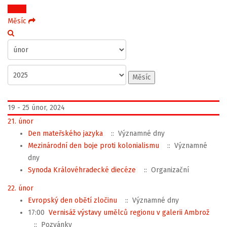
Týden
Měsíc
Měsíc
19 - 25 únor, 2024
21. únor
Den mateřského jazyka
:: Významné dny
Mezinárodní den boje proti kolonialismu
:: Významné
dny
Synoda Královéhradecké diecéze
:: Organizační
22. únor
Evropský den obětí zločinu
:: Významné dny
17:00
Vernisáž výstavy umělců regionu v galerii Ambrož
:: Pozvánky