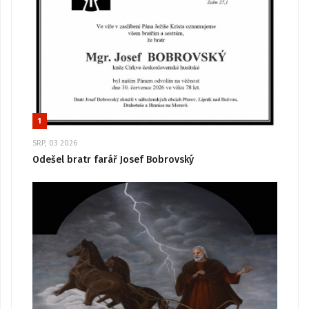
1
SRP, 03 2026
Odešel bratr farář Josef Bobrovský