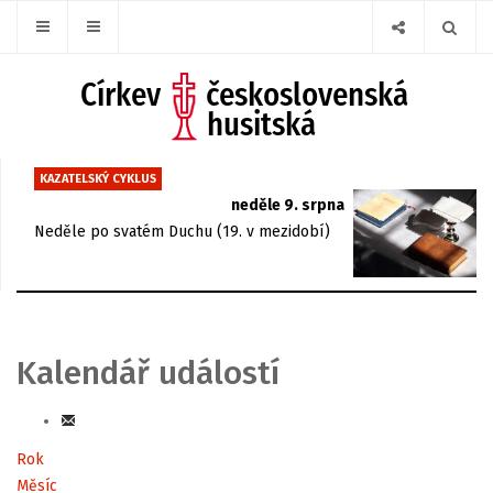
KAZATELSKÝ CYKLUS
neděle 9. srpna
Neděle po svatém Duchu (19. v mezidobí)
Kalendář událostí
Rok
Měsíc