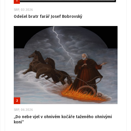
1
SRP, 03 2026
Odešel bratr farář Josef Bobrovský
2
SRP, 06 2026
„Do nebe vjel v ohnivém kočáře taženého ohnivými
koni“