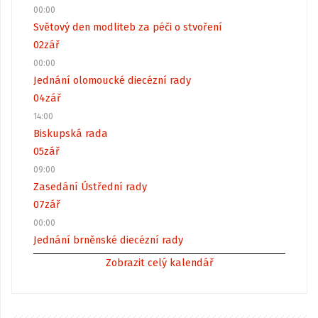
00:00
Světový den modliteb za péči o stvoření
02
zář
00:00
Jednání olomoucké diecézní rady
04
zář
14:00
Biskupská rada
05
zář
09:00
Zasedání Ústřední rady
07
zář
00:00
Jednání brněnské diecézní rady
Zobrazit celý kalendář