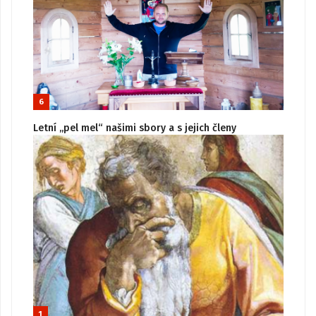
6
Letní „pel mel“ našimi sbory a s jejich členy
1