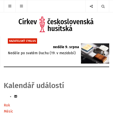
KAZATELSKÝ CYKLUS
neděle 9. srpna
Neděle po svatém Duchu (19. v mezidobí)
Kalendář událostí
Rok
Měsíc