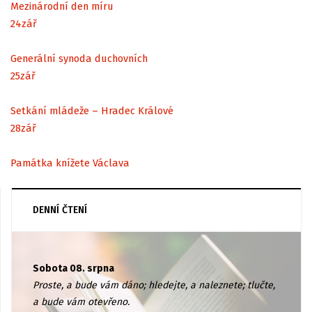
Mezinárodní den míru
24
zář
Generální synoda duchovních
25
zář
Setkání mládeže – Hradec Králové
28
zář
Památka knížete Václava
DENNÍ ČTENÍ
Sobota 08. srpna
Proste, a bude vám dáno; hledejte, a naleznete; tlučte,
a bude vám otevřeno.