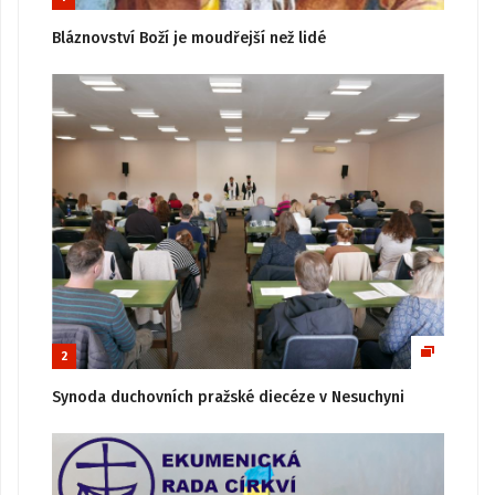
Bláznovství Boží je moudřejší než lidé
2
Synoda duchovních pražské diecéze v Nesuchyni