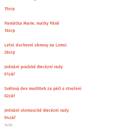
15
srp
Památka Marie, matky Páně
16
srp
Letní duchovní obnovy na Lomci
26
srp
Jednání pražské diecézní rady
01
zář
Světový den modliteb za péči o stvoření
02
zář
Jednání olomoucké diecézní rady
04
zář
14:00