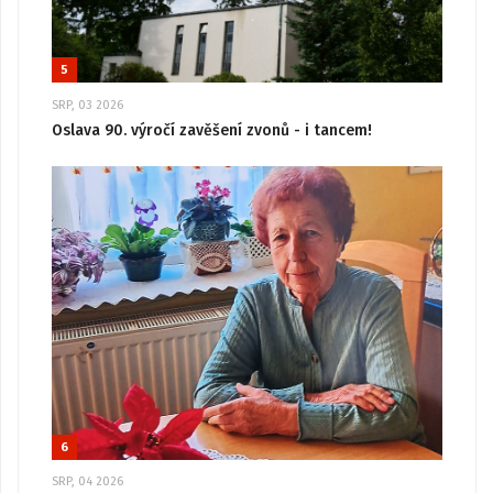
5
SRP, 03 2026
Oslava 90. výročí zavěšení zvonů - i tancem!
6
SRP, 04 2026