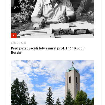
4
SRP, 04 2026
Před pětadvaceti lety zemřel prof. ThDr. Rudolf
Horský