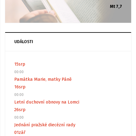
Mt 7,7
UDÁLOSTI
15
srp
00:00
Památka Marie, matky Páně
16
srp
00:00
Letní duchovní obnovy na Lomci
26
srp
00:00
Jednání pražské diecézní rady
01
zář