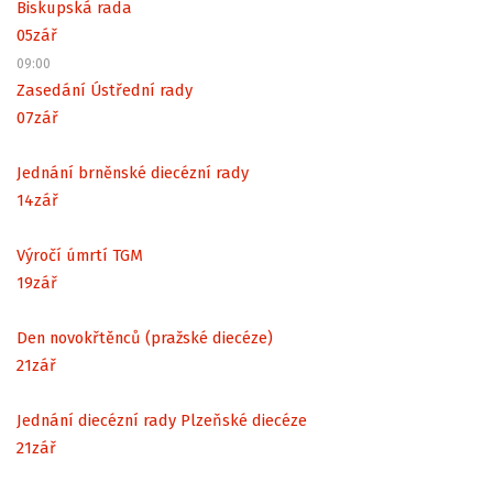
Biskupská rada
05
zář
09:00
Zasedání Ústřední rady
07
zář
Jednání brněnské diecézní rady
14
zář
Výročí úmrtí TGM
19
zář
Den novokřtěnců (pražské diecéze)
21
zář
Jednání diecézní rady Plzeňské diecéze
21
zář