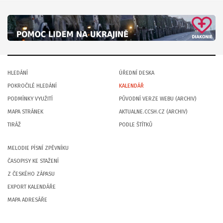
HLEDÁNÍ
ÚŘEDNÍ DESKA
POKROČILÉ HLEDÁNÍ
KALENDÁŘ
PODMÍNKY VYUŽITÍ
PŮVODNÍ VERZE WEBU (ARCHIV)
MAPA STRÁNEK
AKTUALNE.CCSH.CZ (ARCHIV)
TIRÁŽ
PODLE ŠTÍTKŮ
MELODIE PÍSNÍ ZPĚVNÍKU
ČASOPISY KE STAŽENÍ
Z ČESKÉHO ZÁPASU
EXPORT KALENDÁŘE
MAPA ADRESÁŘE