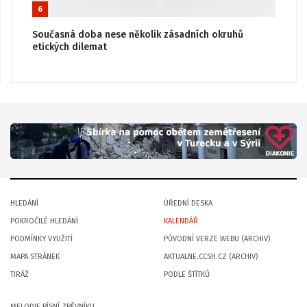
6
Současná doba nese několik zásadních okruhů
etických dilemat
HLEDÁNÍ
ÚŘEDNÍ DESKA
POKROČILÉ HLEDÁNÍ
KALENDÁŘ
PODMÍNKY VYUŽITÍ
PŮVODNÍ VERZE WEBU (ARCHIV)
MAPA STRÁNEK
AKTUALNE.CCSH.CZ (ARCHIV)
TIRÁŽ
PODLE ŠTÍTKŮ
MELODIE PÍSNÍ ZPĚVNÍKU