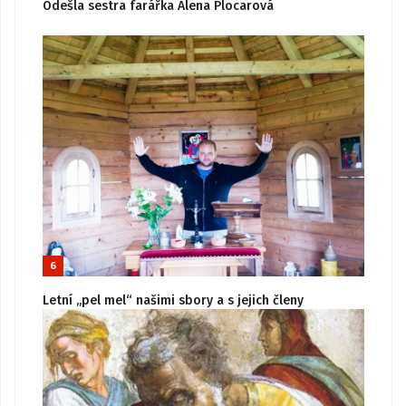
Odešla sestra farářka Alena Plocarová
6
Letní „pel mel“ našimi sbory a s jejich členy