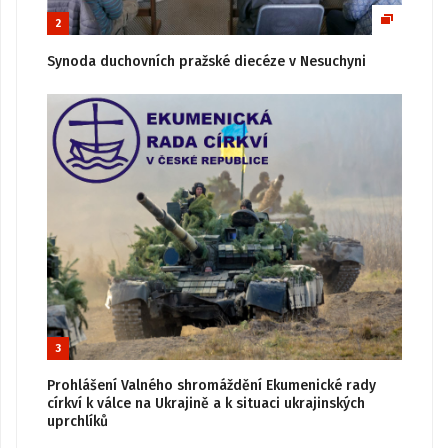
2
Synoda duchovních pražské diecéze v Nesuchyni
3
Prohlášení Valného shromáždění Ekumenické rady
církví k válce na Ukrajině a k situaci ukrajinských
uprchlíků