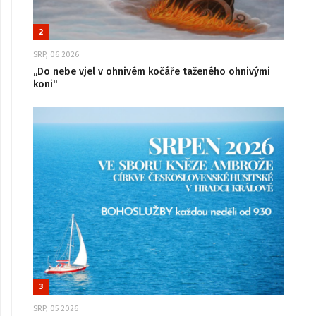
2
SRP, 06 2026
„Do nebe vjel v ohnivém kočáře taženého ohnivými
koni“
3
SRP, 05 2026