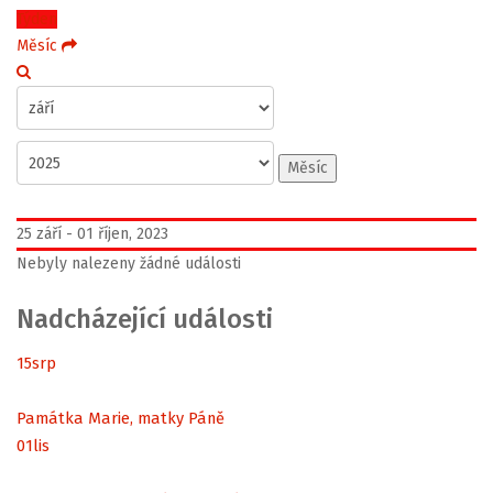
Týden
Měsíc
Měsíc
25 září - 01 říjen, 2023
Nebyly nalezeny žádné události
Nadcházející události
15
srp
Památka Marie, matky Páně
01
lis