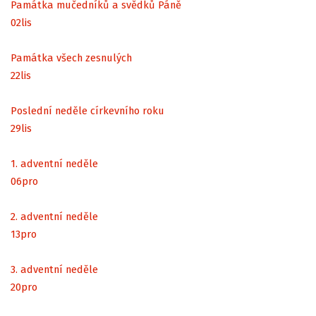
Památka mučedníků a svědků Páně
02
lis
Památka všech zesnulých
22
lis
Poslední neděle církevního roku
29
lis
1. adventní neděle
06
pro
2. adventní neděle
13
pro
3. adventní neděle
20
pro