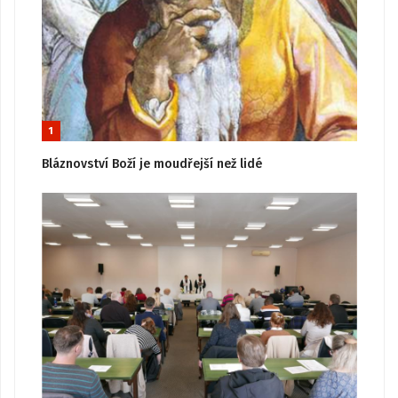
1
Bláznovství Boží je moudřejší než lidé