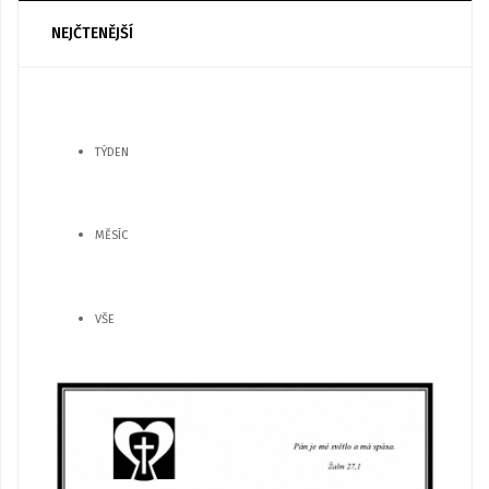
NEJČTENĚJŠÍ
TÝDEN
MĚSÍC
VŠE