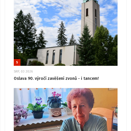
5
SRP, 03 2026
Oslava 90. výročí zavěšení zvonů - i tancem!