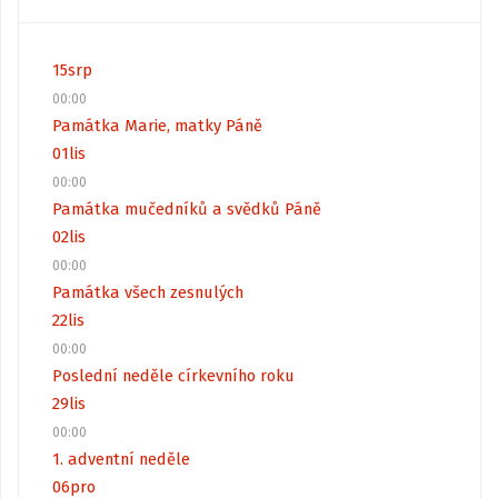
15
srp
00:00
Památka Marie, matky Páně
01
lis
00:00
Památka mučedníků a svědků Páně
02
lis
00:00
Památka všech zesnulých
22
lis
00:00
Poslední neděle církevního roku
29
lis
00:00
1. adventní neděle
06
pro