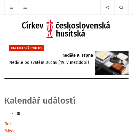
KAZATELSKÝ CYKLUS
neděle 9. srpna
Neděle po svatém Duchu (19. v mezidobí)
Kalendář událostí
Rok
Měsíc