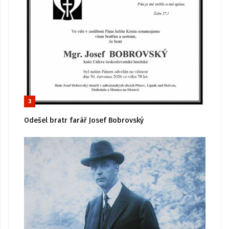
3
Odešel bratr farář Josef Bobrovský