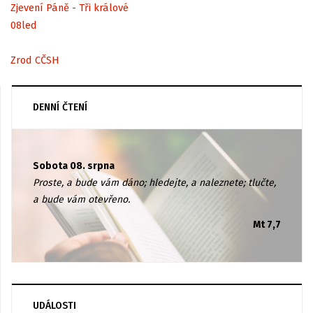
Zjevení Páně - Tři králové
08
led
Zrod CČSH
DENNÍ ČTENÍ
Sobota 08. srpna
Proste, a bude vám dáno; hledejte, a naleznete; tlučte,
a bude vám otevřeno.
Mt 7,7
UDÁLOSTI