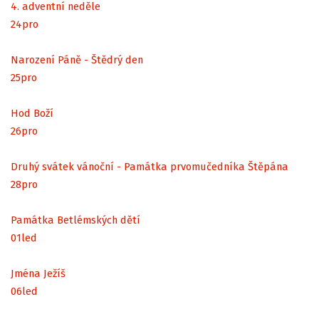
4. adventní neděle
24
pro
Narození Páně - Štědrý den
25
pro
Hod Boží
26
pro
Druhý svátek vánoční - Památka prvomučedníka Štěpána
28
pro
Památka Betlémských dětí
01
led
Jména Ježíš
06
led