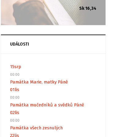
Sk 16,34
UDÁLOSTI
15
srp
00:00
Památka Marie, matky Páně
01
lis
00:00
Památka mučedníků a svědků Páně
02
lis
00:00
Památka všech zesnulých
22
lis