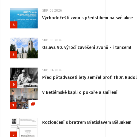
SRP, 05 2026
Východočeští zvou s předstihem na své akce
4
SRP, 03 2026
Oslava 90. výročí zavěšení zvonů - i tancem!
5
SRP, 04 2026
Před pětadvaceti lety zemřel prof. ThDr. Rudo
6
V Betlémské kapli o pokoře a smíření
1
Rozloučení s bratrem Břetislavem Bělunkem
2