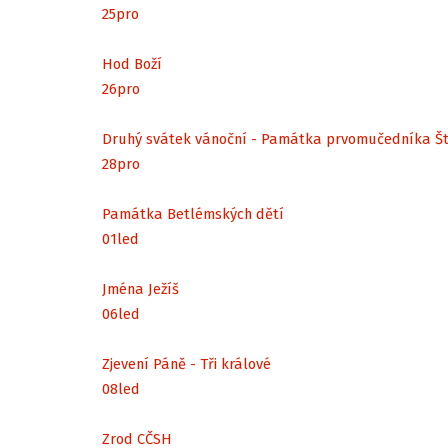
25
pro
Hod Boží
26
pro
Druhý svátek vánoční - Památka prvomučedníka Š
28
pro
Památka Betlémských dětí
01
led
Jména Ježíš
06
led
Zjevení Páně - Tři králové
08
led
Zrod CČSH