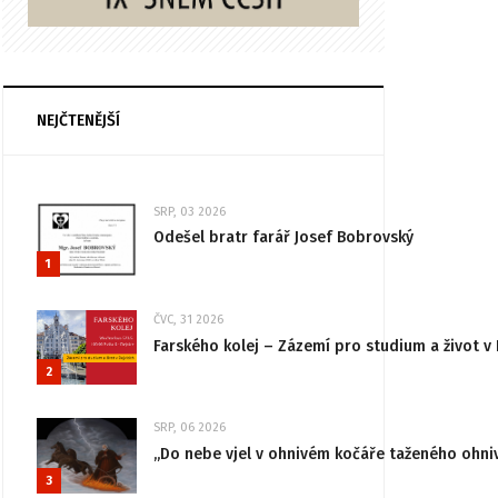
NEJČTENĚJŠÍ
SRP, 03 2026
Odešel bratr farář Josef Bobrovský
1
ČVC, 31 2026
Farského kolej – Zázemí pro studium a život v 
2
SRP, 06 2026
„Do nebe vjel v ohnivém kočáře taženého ohni
3