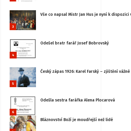
Vše co napsal Mistr Jan Hus je nyní k dispozici 
3
Odešel bratr farář Josef Bobrovský
4
Český zápas 1926: Karel Farský – zjištění vážn
5
Odešla sestra farářka Alena Plocarová
6
Bláznovství Boží je moudřejší než lidé