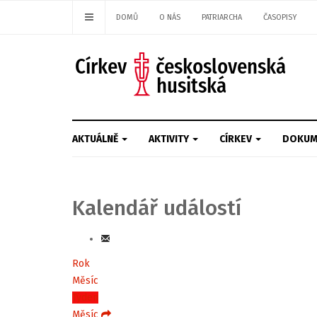
DOMŮ
O NÁS
PATRIARCHA
ČASOPISY
AKTUÁLNĚ
AKTIVITY
CÍRKEV
DOKUM
Kalendář událostí
Rok
Měsíc
Týden
Měsíc