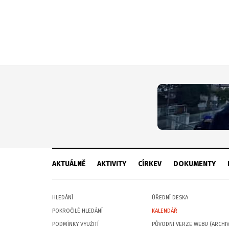
AKTUÁLNĚ
AKTIVITY
CÍRKEV
DOKUMENTY
HLEDÁNÍ
ÚŘEDNÍ DESKA
POKROČILÉ HLEDÁNÍ
KALENDÁŘ
PODMÍNKY VYUŽITÍ
PŮVODNÍ VERZE WEBU (ARCHIV