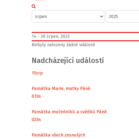
14 - 20 srpen, 2023
Nebyly nalezeny žádné události
Nadcházející události
15
srp
Památka Marie, matky Páně
01
lis
Památka mučedníků a svědků Páně
02
lis
Památka všech zesnulých