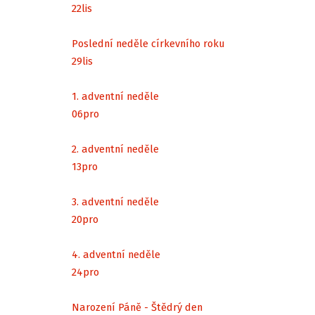
22
lis
Poslední neděle církevního roku
29
lis
1. adventní neděle
06
pro
2. adventní neděle
13
pro
3. adventní neděle
20
pro
4. adventní neděle
24
pro
Narození Páně - Štědrý den