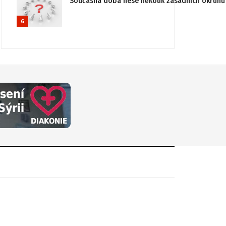
Současná doba nese několik zásadních okruhů 
6