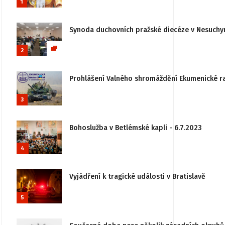
1
Synoda duchovních pražské diecéze v Nesuchy
2
Prohlášení Valného shromáždění Ekumenické rady
3
Bohoslužba v Betlémské kapli - 6.7.2023
4
Vyjádření k tragické události v Bratislavě
5