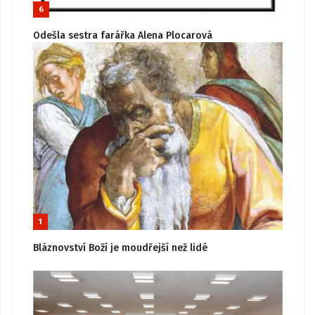
6
Odešla sestra farářka Alena Plocarová
1
Bláznovství Boží je moudřejší než lidé