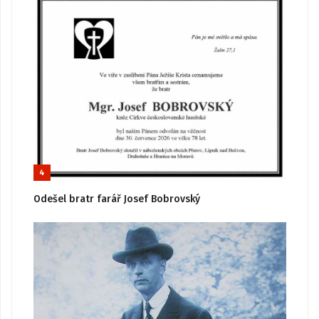
4
Odešel bratr farář Josef Bobrovský