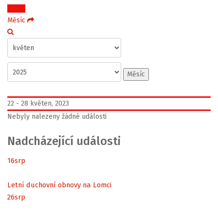
Týden
Měsíc
Měsíc
22 - 28 květen, 2023
Nebyly nalezeny žádné události
Nadcházející události
16
srp
Letní duchovní obnovy na Lomci
26
srp