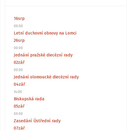
16
srp
00:00
Letní duchovní obnovy na Lomci
26
srp
00:00
Jednání pražské diecézní rady
02
zář
00:00
Jednání olomoucké diecézní rady
04
zář
14:00
Biskupská rada
05
zář
09:00
Zasedání Ústřední rady
07
zář