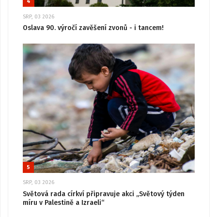
4
SRP, 03 2026
Oslava 90. výročí zavěšení zvonů - i tancem!
5
SRP, 03 2026
Světová rada církví připravuje akci „Světový týden
míru v Palestině a Izraeli“