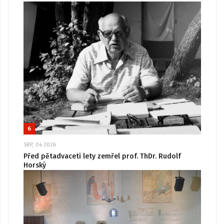
6
SRP, 04 2026
Před pětadvaceti lety zemřel prof. ThDr. Rudolf
Horský