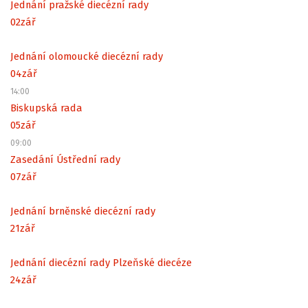
Jednání pražské diecézní rady
02
zář
Jednání olomoucké diecézní rady
04
zář
14:00
Biskupská rada
05
zář
09:00
Zasedání Ústřední rady
07
zář
Jednání brněnské diecézní rady
21
zář
Jednání diecézní rady Plzeňské diecéze
24
zář