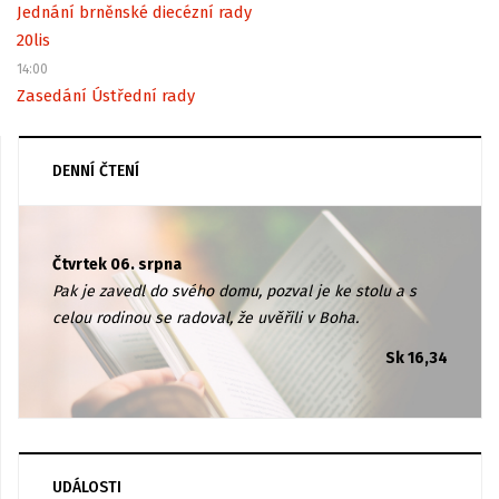
Jednání brněnské diecézní rady
20
lis
14:00
Zasedání Ústřední rady
DENNÍ ČTENÍ
Čtvrtek 06. srpna
Pak je zavedl do svého domu, pozval je ke stolu a s
celou rodinou se radoval, že uvěřili v Boha.
Sk 16,34
UDÁLOSTI