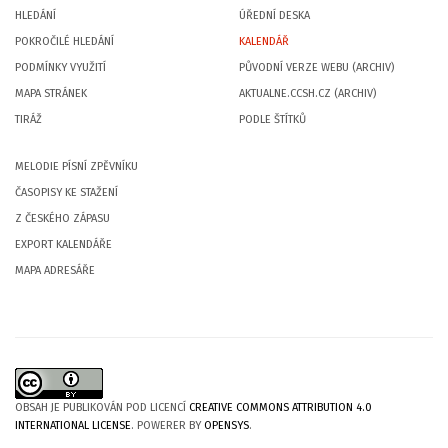
HLEDÁNÍ
ÚŘEDNÍ DESKA
POKROČILÉ HLEDÁNÍ
KALENDÁŘ
PODMÍNKY VYUŽITÍ
PŮVODNÍ VERZE WEBU (ARCHIV)
MAPA STRÁNEK
AKTUALNE.CCSH.CZ (ARCHIV)
TIRÁŽ
PODLE ŠTÍTKŮ
MELODIE PÍSNÍ ZPĚVNÍKU
ČASOPISY KE STAŽENÍ
Z ČESKÉHO ZÁPASU
EXPORT KALENDÁŘE
MAPA ADRESÁŘE
OBSAH JE PUBLIKOVÁN POD LICENCÍ
CREATIVE COMMONS ATTRIBUTION 4.0
INTERNATIONAL LICENSE
. POWERER BY
OPENSYS
.