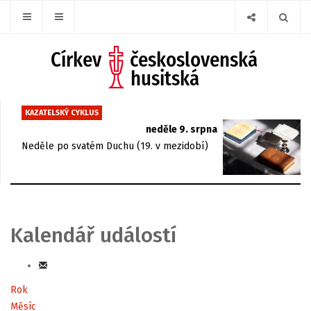
KAZATELSKÝ CYKLUS
neděle 9. srpna
Neděle po svatém Duchu (19. v mezidobí)
Kalendář událostí
Rok
Měsíc