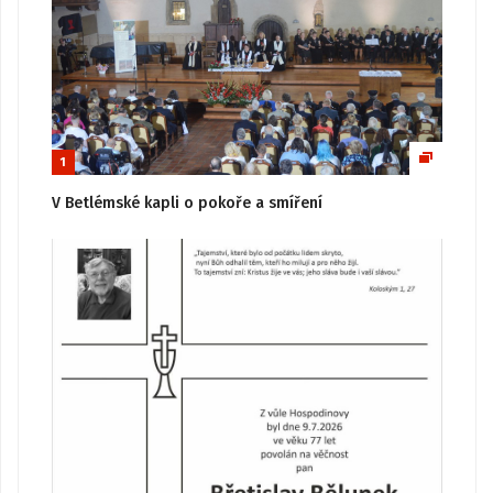
1
V Betlémské kapli o pokoře a smíření