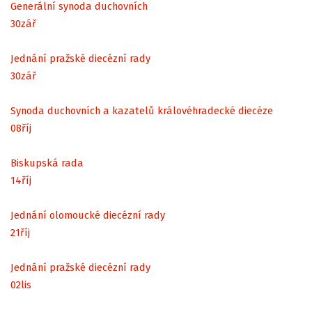
Generální synoda duchovních
30
zář
Jednání pražské diecézní rady
30
zář
Synoda duchovních a kazatelů královéhradecké diecéze
08
říj
Biskupská rada
14
říj
Jednání olomoucké diecézní rady
21
říj
Jednání pražské diecézní rady
02
lis