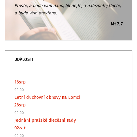
Proste, a bude vám dáno; hledejte, a naleznete; tlučte,
a bude vám otevřeno.
Mt 7,7
UDÁLOSTI
16
srp
00:00
Letní duchovní obnovy na Lomci
26
srp
00:00
Jednání pražské diecézní rady
02
zář
00:00