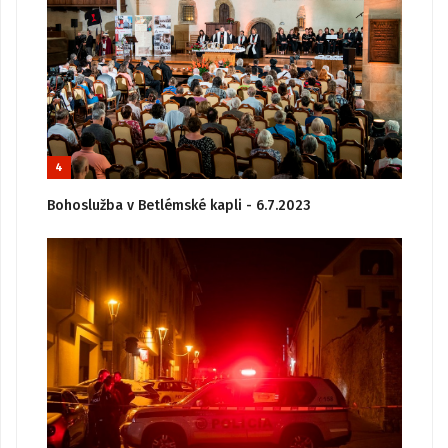
4
Bohoslužba v Betlémské kapli - 6.7.2023