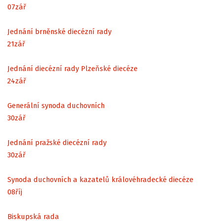
07
zář
Jednání brněnské diecézní rady
21
zář
Jednání diecézní rady Plzeňské diecéze
24
zář
Generální synoda duchovních
30
zář
Jednání pražské diecézní rady
30
zář
Synoda duchovních a kazatelů královéhradecké diecéze
08
říj
Biskupská rada