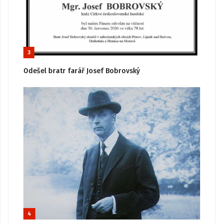
3
Odešel bratr farář Josef Bobrovský
4