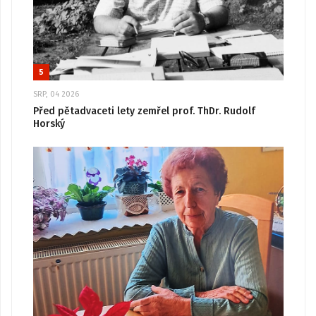
5
SRP, 04 2026
Před pětadvaceti lety zemřel prof. ThDr. Rudolf
Horský