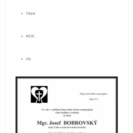
TÝDEN
MĚSÍC
VŠE