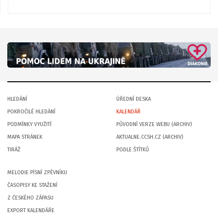
HLEDÁNÍ
ÚŘEDNÍ DESKA
POKROČILÉ HLEDÁNÍ
KALENDÁŘ
PODMÍNKY VYUŽITÍ
PŮVODNÍ VERZE WEBU (ARCHIV)
MAPA STRÁNEK
AKTUALNE.CCSH.CZ (ARCHIV)
TIRÁŽ
PODLE ŠTÍTKŮ
MELODIE PÍSNÍ ZPĚVNÍKU
ČASOPISY KE STAŽENÍ
Z ČESKÉHO ZÁPASU
EXPORT KALENDÁŘE