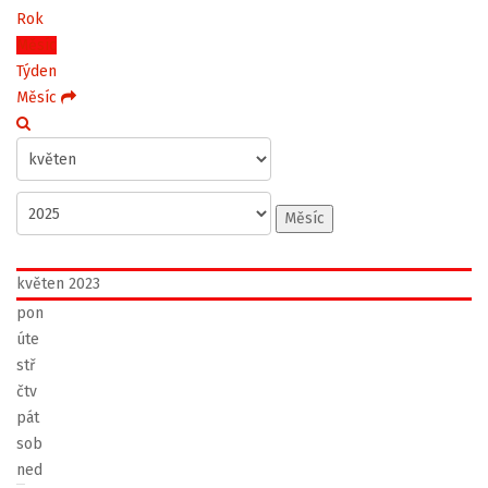
Rok
Měsíc
Týden
Měsíc
Měsíc
květen 2023
pon
úte
stř
čtv
pát
sob
ned