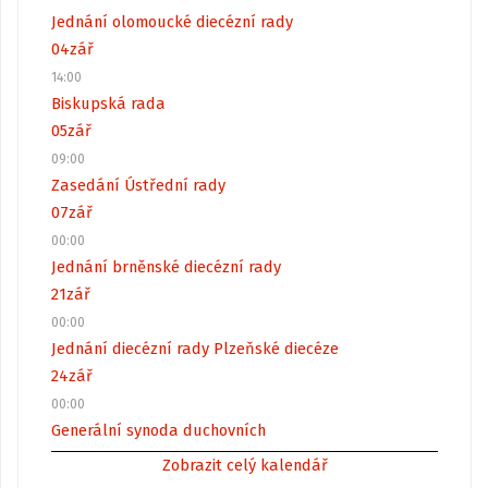
Jednání olomoucké diecézní rady
04
zář
14:00
Biskupská rada
05
zář
09:00
Zasedání Ústřední rady
07
zář
00:00
Jednání brněnské diecézní rady
21
zář
00:00
Jednání diecézní rady Plzeňské diecéze
24
zář
00:00
Generální synoda duchovních
Zobrazit celý kalendář