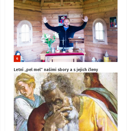
6
Letní „pel mel“ našimi sbory a s jejich členy