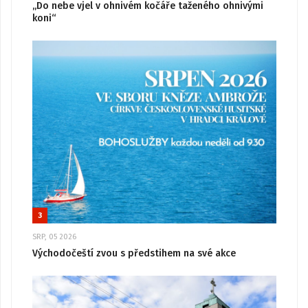
„Do nebe vjel v ohnivém kočáře taženého ohnivými
koni“
3
SRP, 05 2026
Východočeští zvou s předstihem na své akce