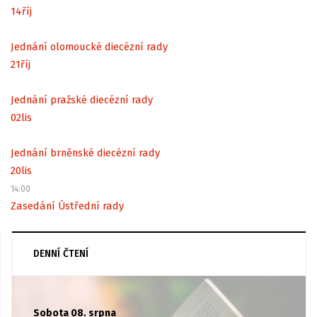
14
říj
Jednání olomoucké diecézní rady
21
říj
Jednání pražské diecézní rady
02
lis
Jednání brněnské diecézní rady
20
lis
14:00
Zasedání Ústřední rady
DENNÍ ČTENÍ
Sobota 08. srpna