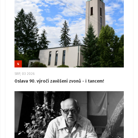
4
SRP, 03 2026
Oslava 90. výročí zavěšení zvonů - i tancem!