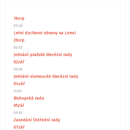
16
srp
00:00
Letní duchovní obnovy na Lomci
26
srp
00:00
Jednání pražské diecézní rady
02
zář
00:00
Jednání olomoucké diecézní rady
04
zář
14:00
Biskupská rada
05
zář
09:00
Zasedání Ústřední rady
07
zář