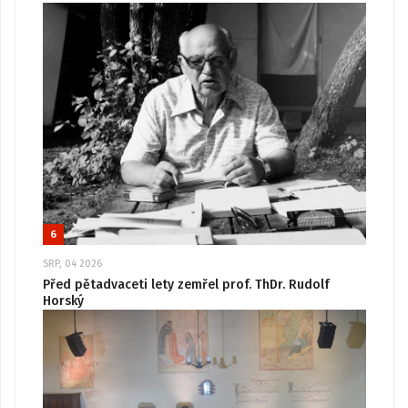
6
SRP, 04 2026
Před pětadvaceti lety zemřel prof. ThDr. Rudolf
Horský