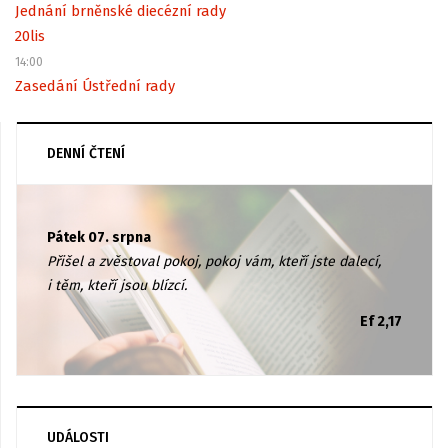
Jednání brněnské diecézní rady
20
lis
14:00
Zasedání Ústřední rady
DENNÍ ČTENÍ
Pátek 07. srpna
Přišel a zvěstoval pokoj, pokoj vám, kteří jste dalecí,
i těm, kteří jsou blízcí.
Ef 2,17
UDÁLOSTI