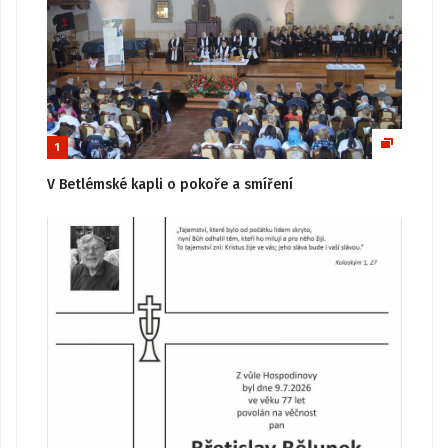
1
V Betlémské kapli o pokoře a smíření