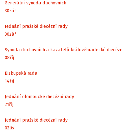
Generální synoda duchovních
30
zář
Jednání pražské diecézní rady
30
zář
Synoda duchovních a kazatelů královéhradecké diecéze
08
říj
Biskupská rada
14
říj
Jednání olomoucké diecézní rady
21
říj
Jednání pražské diecézní rady
02
lis