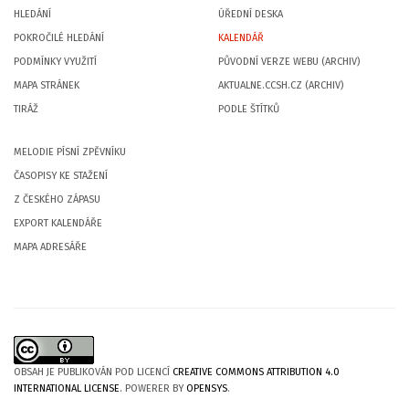
HLEDÁNÍ
ÚŘEDNÍ DESKA
POKROČILÉ HLEDÁNÍ
KALENDÁŘ
PODMÍNKY VYUŽITÍ
PŮVODNÍ VERZE WEBU (ARCHIV)
MAPA STRÁNEK
AKTUALNE.CCSH.CZ (ARCHIV)
TIRÁŽ
PODLE ŠTÍTKŮ
MELODIE PÍSNÍ ZPĚVNÍKU
ČASOPISY KE STAŽENÍ
Z ČESKÉHO ZÁPASU
EXPORT KALENDÁŘE
MAPA ADRESÁŘE
OBSAH JE PUBLIKOVÁN POD LICENCÍ
CREATIVE COMMONS ATTRIBUTION 4.0
INTERNATIONAL LICENSE
. POWERER BY
OPENSYS
.