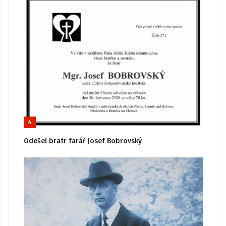
4
Odešel bratr farář Josef Bobrovský