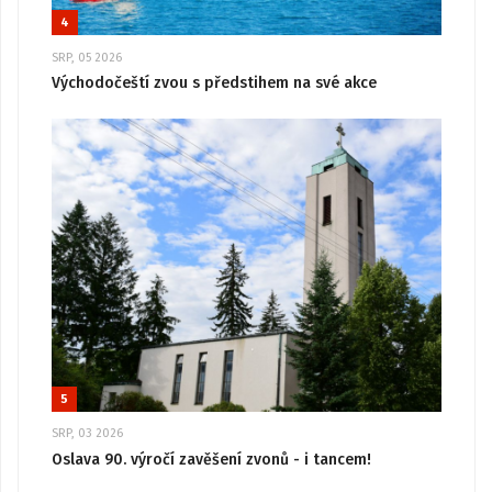
4
SRP, 05 2026
Východočeští zvou s předstihem na své akce
5
SRP, 03 2026
Oslava 90. výročí zavěšení zvonů - i tancem!