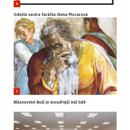
6
Odešla sestra farářka Alena Plocarová
1
Bláznovství Boží je moudřejší než lidé