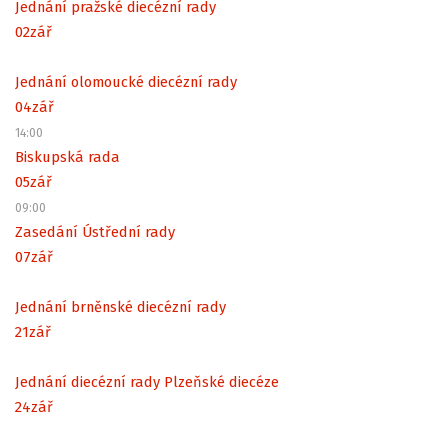
Jednání pražské diecézní rady
02
zář
Jednání olomoucké diecézní rady
04
zář
14:00
Biskupská rada
05
zář
09:00
Zasedání Ústřední rady
07
zář
Jednání brněnské diecézní rady
21
zář
Jednání diecézní rady Plzeňské diecéze
24
zář