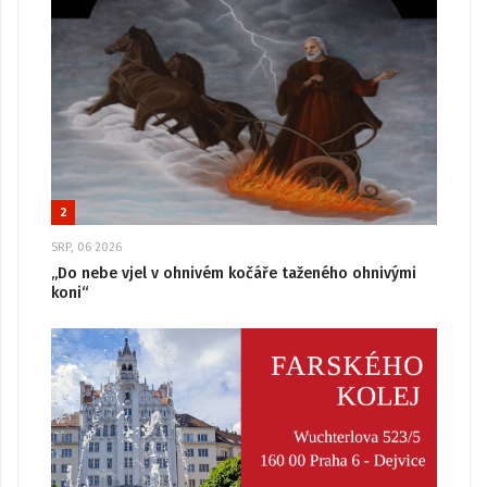
2
SRP, 06 2026
„Do nebe vjel v ohnivém kočáře taženého ohnivými
koni“