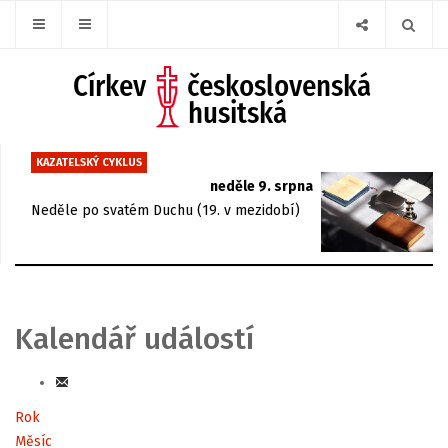
KAZATELSKÝ CYKLUS
neděle 9. srpna
Neděle po svatém Duchu (19. v mezidobí)
Kalendář událostí
Rok
Měsíc