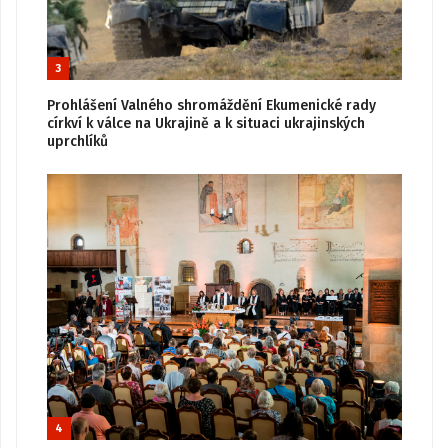
3
Prohlášení Valného shromáždění Ekumenické rady
církví k válce na Ukrajině a k situaci ukrajinských
uprchlíků
4