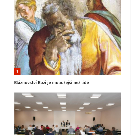
1
Bláznovství Boží je moudřejší než lidé