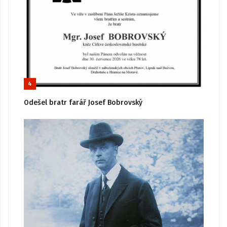
4
Odešel bratr farář Josef Bobrovský