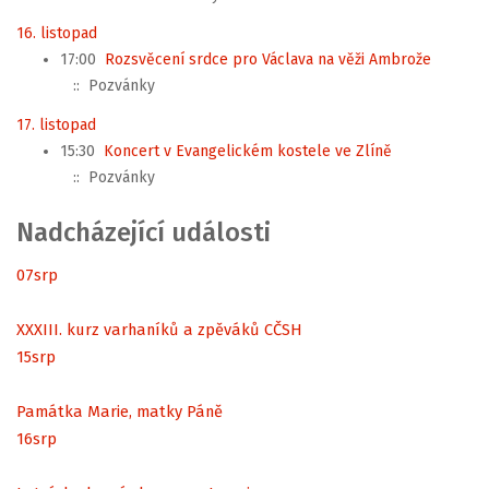
16. listopad
17:00
Rozsvěcení srdce pro Václava na věži Ambrože
:: Pozvánky
17. listopad
15:30
Koncert v Evangelickém kostele ve Zlíně
:: Pozvánky
Nadcházející události
07
srp
XXXIII. kurz varhaníků a zpěváků CČSH
15
srp
Památka Marie, matky Páně
16
srp