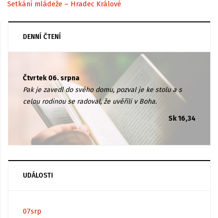
Setkání mládeže – Hradec Králové
DENNÍ ČTENÍ
Čtvrtek 06. srpna
Pak je zavedl do svého domu, pozval je ke stolu a s
celou rodinou se radoval, že uvěřili v Boha.
Sk 16,34
UDÁLOSTI
07
srp