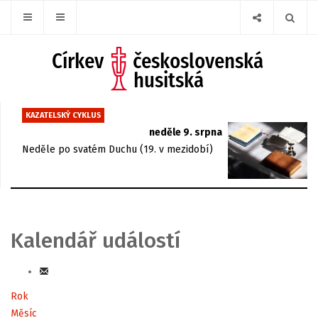
KAZATELSKÝ CYKLUS
neděle 9. srpna
Neděle po svatém Duchu (19. v mezidobí)
Kalendář událostí
Rok
Měsíc