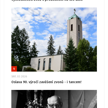
5
SRP, 03 2026
Oslava 90. výročí zavěšení zvonů - i tancem!