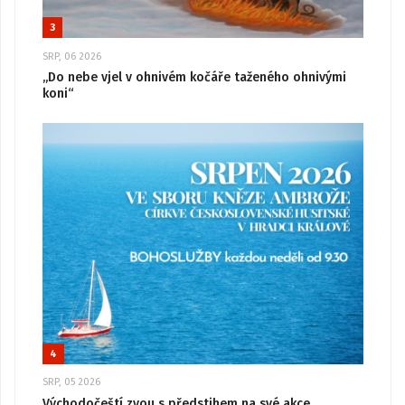
3
SRP, 06 2026
„Do nebe vjel v ohnivém kočáře taženého ohnivými
koni“
4
SRP, 05 2026
Východočeští zvou s předstihem na své akce