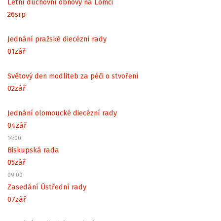
Letní duchovní obnovy na Lomci
26
srp
Jednání pražské diecézní rady
01
zář
Světový den modliteb za péči o stvoření
02
zář
Jednání olomoucké diecézní rady
04
zář
14:00
Biskupská rada
05
zář
09:00
Zasedání Ústřední rady
07
zář