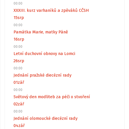
00:00
XXXIII. kurz varhaníků a zpěváků CČSH
15
srp
00:00
Památka Marie, matky Páně
16
srp
00:00
Letní duchovní obnovy na Lomci
26
srp
00:00
Jednání pražské diecézní rady
01
zář
00:00
Světový den modliteb za péči o stvoření
02
zář
00:00
Jednání olomoucké diecézní rady
04
zář