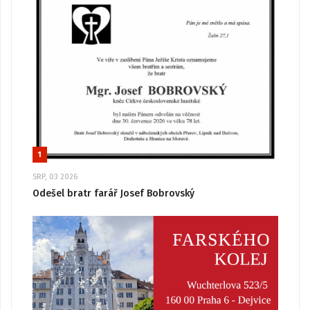
1
SRP, 03 2026
Odešel bratr farář Josef Bobrovský