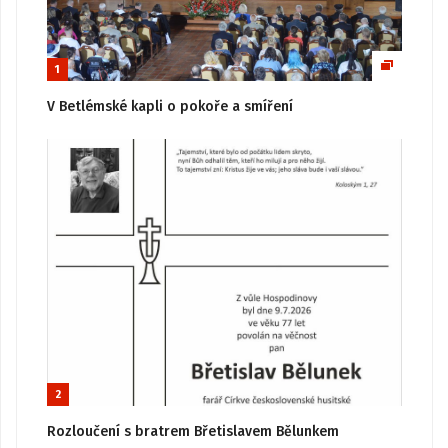
1
V Betlémské kapli o pokoře a smíření
2
Rozloučení s bratrem Břetislavem Bělunkem