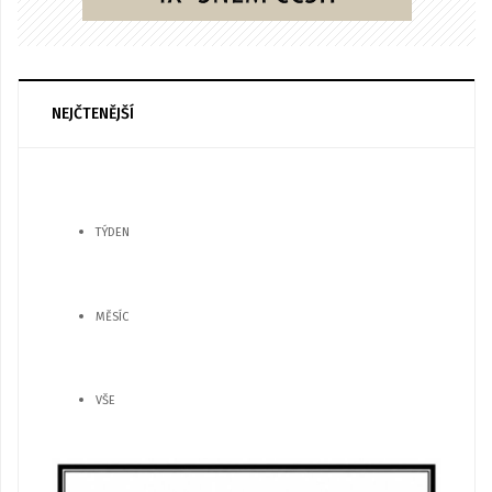
NEJČTENĚJŠÍ
TÝDEN
MĚSÍC
VŠE