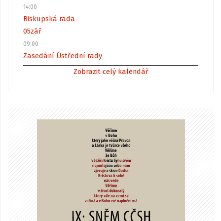
14:00
Biskupská rada
05
zář
09:00
Zasedání Ústřední rady
Zobrazit celý kalendář