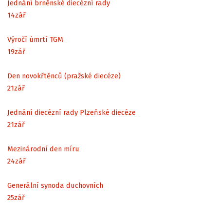
Jednání brněnské diecézní rady
14
zář
Výročí úmrtí TGM
19
zář
Den novokřtěnců (pražské diecéze)
21
zář
Jednání diecézní rady Plzeňské diecéze
21
zář
Mezinárodní den míru
24
zář
Generální synoda duchovních
25
zář