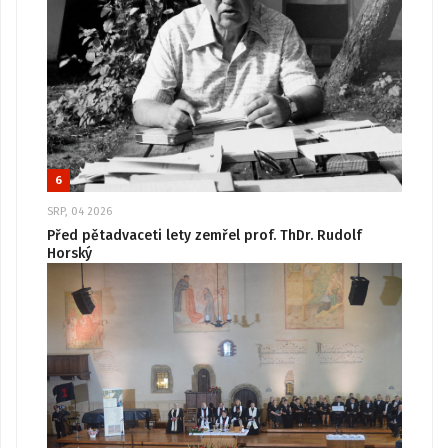
6
SRP, 04 2026
Před pětadvaceti lety zemřel prof. ThDr. Rudolf
Horský